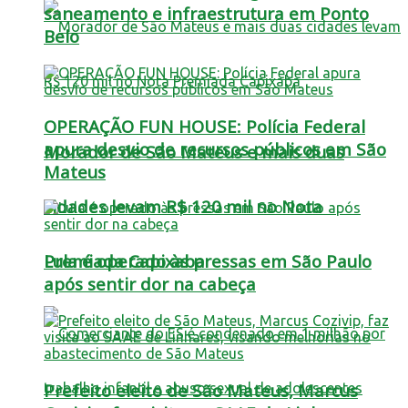
saneamento e infraestrutura em Ponto
Belo
OPERAÇÃO FUN HOUSE: Polícia Federal
apura desvio de recursos públicos em São
Morador de São Mateus e mais duas
Mateus
cidades levam R$ 120 mil no Nota
Lula é operado às pressas em São Paulo
Premiada Capixaba
após sentir dor na cabeça
Prefeito eleito de São Mateus, Marcus