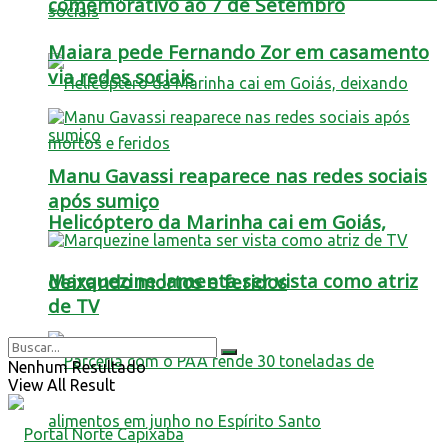
comemorativo ao 7 de Setembro
Maiara pede Fernando Zor em casamento
via redes sociais
Manu Gavassi reaparece nas redes sociais
após sumiço
Helicóptero da Marinha cai em Goiás,
Marquezine lamenta ser vista como atriz
deixando mortos e feridos
de TV
Nenhum Resultado
View All Result