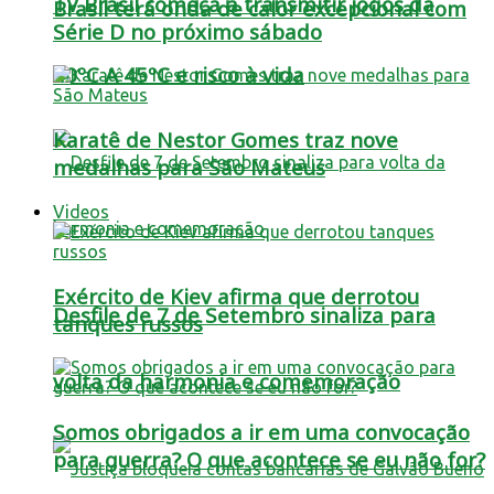
TV Brasil começa a transmitir jogos da
Brasil terá onda de calor excepcional com
Série D no próximo sábado
40ºC A 45ºC e risco à vida
Karatê de Nestor Gomes traz nove
medalhas para São Mateus
Videos
Exército de Kiev afirma que derrotou
Desfile de 7 de Setembro sinaliza para
tanques russos
volta da harmonia e comemoração
Somos obrigados a ir em uma convocação
para guerra? O que acontece se eu não for?