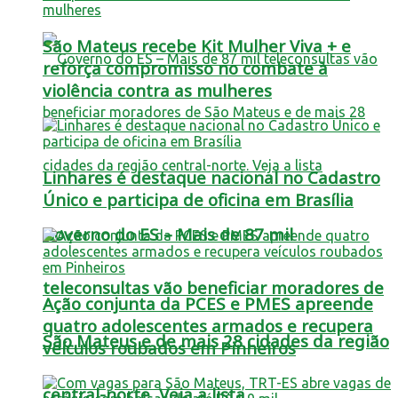
São Mateus recebe Kit Mulher Viva + e
reforça compromisso no combate à
violência contra as mulheres
Linhares é destaque nacional no Cadastro
Único e participa de oficina em Brasília
Governo do ES – Mais de 87 mil
teleconsultas vão beneficiar moradores de
Ação conjunta da PCES e PMES apreende
quatro adolescentes armados e recupera
São Mateus e de mais 28 cidades da região
veículos roubados em Pinheiros
central-norte. Veja a lista