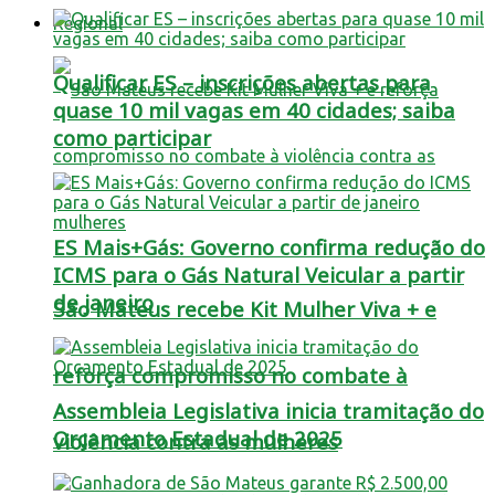
Regional
Qualificar ES – inscrições abertas para
quase 10 mil vagas em 40 cidades; saiba
como participar
ES Mais+Gás: Governo confirma redução do
ICMS para o Gás Natural Veicular a partir
de janeiro
São Mateus recebe Kit Mulher Viva + e
reforça compromisso no combate à
Assembleia Legislativa inicia tramitação do
Orçamento Estadual de 2025
violência contra as mulheres