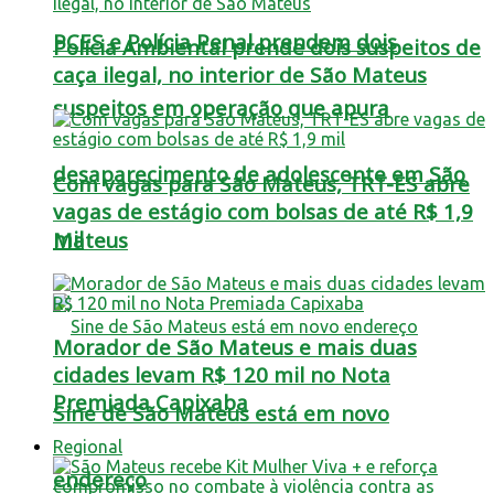
PCES e Polícia Penal prendem dois
Polícia Ambiental prende dois suspeitos de
caça ilegal, no interior de São Mateus
suspeitos em operação que apura
desaparecimento de adolescente em São
Com vagas para São Mateus, TRT-ES abre
vagas de estágio com bolsas de até R$ 1,9
mil
Mateus
Morador de São Mateus e mais duas
cidades levam R$ 120 mil no Nota
Premiada Capixaba
Sine de São Mateus está em novo
Regional
endereço