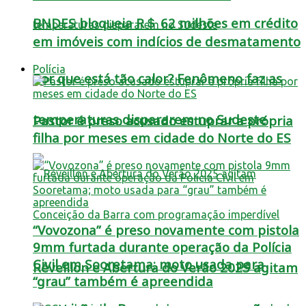
BNDES bloqueia R＄ 62 milhões em crédito
em imóveis com indícios de desmatamento
Polícia
Por que está tão calor? Fenômeno faz as
temperaturas dispararem no Sudeste
Pastor é preso acusado estuprar a própria
filha por meses em cidade do Norte do ES
“Vovozona” é preso novamente com pistola
9mm furtada durante operação da Polícia
Civil em Sooretama; moto usada para
Réveillon e Abertura do Verão 2025 agitam
“grau” também é apreendida