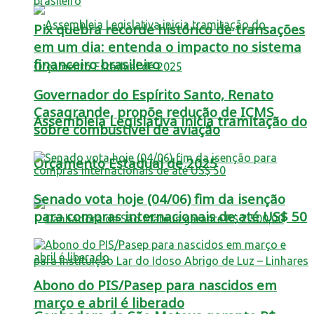
Pix quebra recorde histórico de transações
em um dia: entenda o impacto no sistema
financeiro brasileiro
Governador do Espírito Santo, Renato
Casagrande, propõe redução de ICMS
Assembleia Legislativa inicia tramitação do
sobre combustível de aviação
Orçamento Estadual de 2025
Senado vota hoje (04/06) fim da isenção
para compras internacionais de até US$ 50
Abono do PIS/Pasep para nascidos em
março e abril é liberado