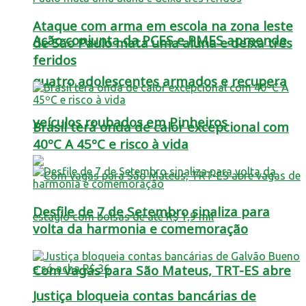
Ataque com arma em escola na zona leste
Ação conjunta da PCES e PMES apreende
de São Paulo mata uma aluna e deixa três
feridos
quatro adolescentes armados e recupera
veículos roubados em Pinheiros
Brasil terá onda de calor excepcional com
40ºC A 45ºC e risco à vida
Desfile de 7 de Setembro sinaliza para
volta da harmonia e comemoração
Com vagas para São Mateus, TRT-ES abre
Justiça bloqueia contas bancárias de