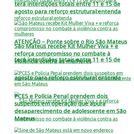
terá interdições totais entre 11 e 15 de
agosto para reforço estrutural;entenda
ATENÇÃO – Ponte sobre o Rio São Mateus
São Mateus recebe Kit Mulher Viva + e
reforça compromisso no combate à
terá interdições totais entre 11 e 15 de
violência contra as mulheres
agosto para reforço estrutural;entenda
PCES e Polícia Penal prendem dois
suspeitos em operação que apura
desaparecimento de adolescente em São
Mateus