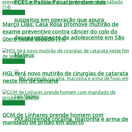
PCES e Polícia Penal prendem dois
Destaques
suspeitos em operação que apura
Março Lilás: Casa Rosa promove mutirão de
exame preventivo contra câncer do colo do
desaparecimento de adolescente em São
útero neste sábado (14)
Mateus
Destaques
HGL terá novo mutirão de cirurgias de catarata
neste fim de semana
Destaques
GCM de Linhares prende homem com
PM apreende cocaína, maconha e arma de
mandado de prisão em aberto