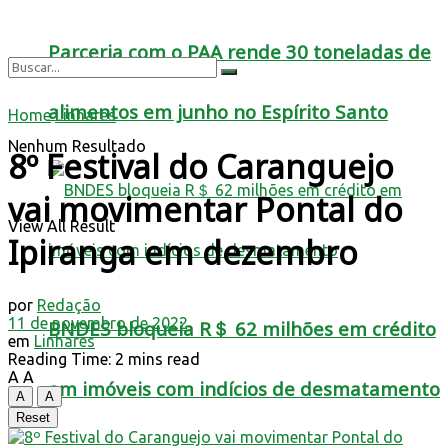
Parceria com o PAA rende 30 toneladas de
alimentos em junho no Espírito Santo
Home
Linhares
Nenhum Resultado
8º Festival do Caranguejo
vai movimentar Pontal do
View All Result
Ipiranga em dezembro
por
Redação
11 de novembro de 2022
BNDES bloqueia R＄ 62 milhões em crédito
em
Linhares
Reading Time: 2 mins read
A
A
em imóveis com indícios de desmatamento
A
A
Reset