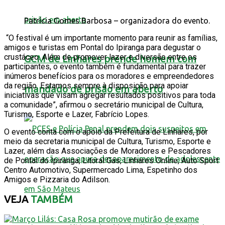
Patrícia Gomes Barbosa – organizadora do evento.
“O festival é um importante momento para reunir as famílias,
amigos e turistas em Pontal do Ipiranga para degustar o
crustáceo. Além de promover lazer e diversão entre os
GCM de Linhares prende homem com
participantes, o evento também é fundamental para trazer
inúmeros benefícios para os moradores e empreendedores
da região. Estamos sempre à disposição para apoiar
mandado de prisão em aberto
iniciativas que visam agregar resultados positivos para toda
a comunidade”, afirmou o secretário municipal de Cultura,
Turismo, Esporte e Lazer, Fabrício Lopes.
O evento conta com o apoio da Prefeitura de Linhares, por
meio da secretaria municipal de Cultura, Turismo, Esporte e
Lazer, além das Associações de Moradores e Pescadores
de Pontal do Ipiranga, Litoral Gás, Linhares Online, Auto Sport
Centro Automotivo, Supermercado Lima, Espetinho dos
Amigos e Pizzaria do Adilson.
VEJA
TAMBÉM