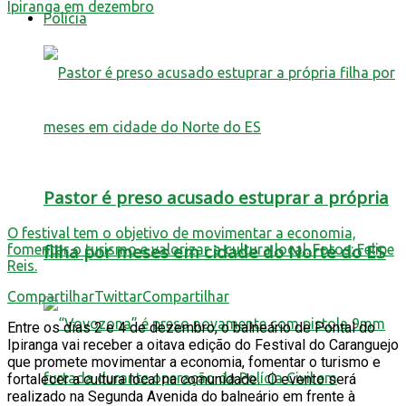
Polícia
Pastor é preso acusado estuprar a própria
O festival tem o objetivo de movimentar a economia,
filha por meses em cidade do Norte do ES
fomentar o turismo e valorizar a cultura local. Fotos: Felipe
Reis.
Compartilhar
Twittar
Compartilhar
Entre os dias 2 e 4 de dezembro, o balneário de Pontal do
Ipiranga vai receber a oitava edição do Festival do Caranguejo
que promete movimentar a economia, fomentar o turismo e
fortalecer a cultura local na comunidade. O evento será
realizado na Segunda Avenida do balneário em frente à