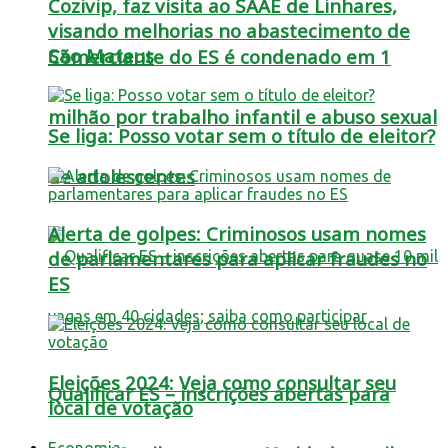
Cozivip, faz visita ao SAAE de Linhares,
visando melhorias no abastecimento de
São Mateus
Comerciante do ES é condenado em 1
milhão por trabalho infantil e abuso sexual
Se liga: Posso votar sem o título de eleitor?
de adolescentes
Alerta de golpes: Criminosos usam nomes
de parlamentares para aplicar fraudes no
ES
Eleições 2024: Veja como consultar seu
Qualificar ES – inscrições abertas para
local de votação
Economia