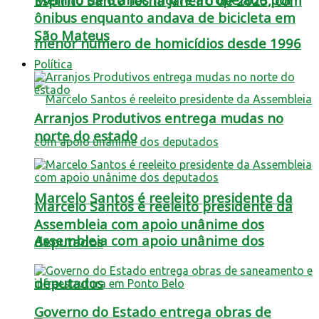
Espírito Santo fecha janeiro de 2025, com
ônibus enquanto andava de bicicleta em
São Mateus
menor número de homicídios desde 1996
Política
Arranjos Produtivos entrega mudas no
norte do estado
Marcelo Santos é reeleito presidente da
Marcelo Santos é reeleito presidente da
Assembleia com apoio unânime dos
Assembleia com apoio unânime dos
deputados
deputados
Governo do Estado entrega obras de