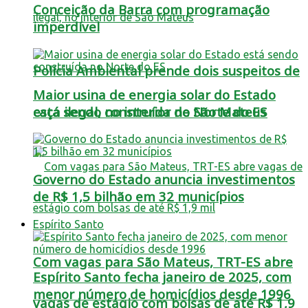
Conceição da Barra com programação
imperdível
Polícia Ambiental prende dois suspeitos de
Maior usina de energia solar do Estado
está sendo construída no Norte do ES
caça ilegal, no interior de São Mateus
Governo do Estado anuncia investimentos
de R$ 1,5 bilhão em 32 municípios
Espírito Santo
Com vagas para São Mateus, TRT-ES abre
Espírito Santo fecha janeiro de 2025, com
menor número de homicídios desde 1996
vagas de estágio com bolsas de até R$ 1,9