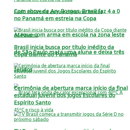
Com show de Ary Borges, Brasil faz 4 a 0
no Panamá em estreia na Copa
Ataque com arma em escola na zona leste
Brasil inicia busca por título inédito da
de São Paulo mata uma aluna e deixa três
Copa diante do Panamá
feridos
Cerimônia de abertura marca início da final
estadual juvenil dos Jogos Escolares do
Espírito Santo