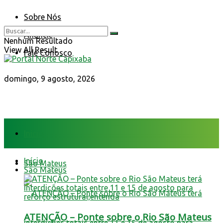
Sobre Nós
Anuncie
Nenhum Resultado
View All Result
Fale Conosco
domingo, 9 agosto, 2026
Início
Início
São Mateus
São Mateus
ATENÇÃO – Ponte sobre o Rio São Mateus