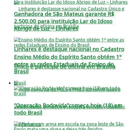
Ganhadora de São Mateus garante R$
2.500,00 para instituição Lar do Idoso
Abrigo de Luz – Linhares
Linhares é destaque nacional no Cadastro
Ensino Médio do Espírito Santo obtém 1º
entre as redes Estaduais de Ensino do
Único e participa de oficina em Brasília
Brasil
Brasil
“Operação Rodovida”começa hoje (18),em
todo Brasil