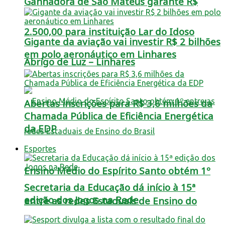
Ganhadora de São Mateus garante R$
2.500,00 para instituição Lar do Idoso
Gigante da aviação vai investir R$ 2 bilhões
em polo aeronáutico em Linhares
Abrigo de Luz – Linhares
Abertas inscrições para R$ 3,6 milhões da
Chamada Pública de Eficiência Energética
da EDP
Esportes
Ensino Médio do Espírito Santo obtém 1º
Secretaria da Educação dá início à 15ª
edição dos Jogos na Rede
entre as redes Estaduais de Ensino do