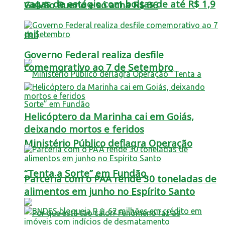
vagas de estágio com bolsas de até R$ 1,9
Galvão Bueno e só acha R$ 36
mil
Governo Federal realiza desfile
comemorativo ao 7 de Setembro
Helicóptero da Marinha cai em Goiás,
deixando mortos e feridos
Ministério Público deflagra Operação
“Tenta a Sorte” em Fundão
Parceria com o PAA rende 30 toneladas de
alimentos em junho no Espírito Santo