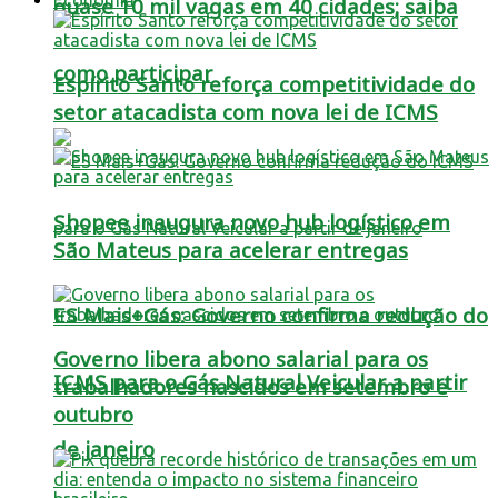
quase 10 mil vagas em 40 cidades; saiba
como participar
Espírito Santo reforça competitividade do
setor atacadista com nova lei de ICMS
Shopee inaugura novo hub logístico em
São Mateus para acelerar entregas
ES Mais+Gás: Governo confirma redução do
Governo libera abono salarial para os
ICMS para o Gás Natural Veicular a partir
trabalhadores nascidos em setembro e
outubro
de janeiro