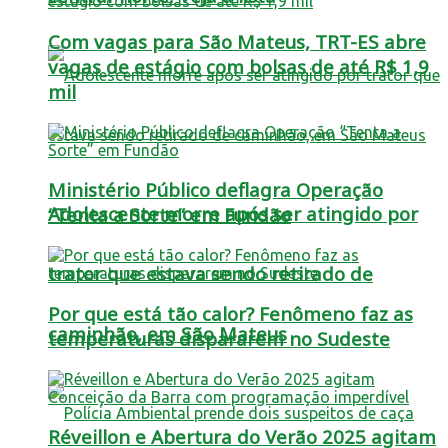
Com vagas para São Mateus, TRT-ES abre
vagas de estágio com bolsas de até R$ 1,9
mil
Ministério Público deflagra Operação
Adolescente morre após ser atingido por
“Tenta a Sorte” em Fundão
trator que estava sendo retirado de
Por que está tão calor? Fenômeno faz as
caminhão, em São Mateus
temperaturas dispararem no Sudeste
Réveillon e Abertura do Verão 2025 agitam