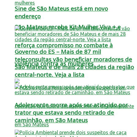
Sine de São Mateus está em novo
endereço
São Mateus recebe Kit Mulher Viva + e
reforça compromisso no combate à
Governo do ES – Mais de 87 mil
teleconsultas vão beneficiar moradores de
violência contra as mulheres
São Mateus e de mais 28 cidades da região
central-norte. Veja a lista
Adolescente morre após ser atingido por
trator que estava sendo retirado de
caminhão, em São Mateus