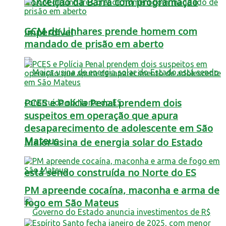
Conceição da Barra com programação
GCM de Linhares prende homem com
imperdível
mandado de prisão em aberto
PCES e Polícia Penal prendem dois
suspeitos em operação que apura
desaparecimento de adolescente em São
Mateus
Maior usina de energia solar do Estado
está sendo construída no Norte do ES
PM apreende cocaína, maconha e arma de
fogo em São Mateus