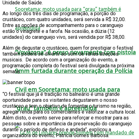
Unidade de Saúde.
Ao longo dos três dias de programação, a porção do
crustáceo, com quatro unidades, será servida a R$ 32,00.
Entre as opções de acompanhamento para o caranguejo
estão o vinagrete e a farofa. Na ocasião, a dúzia (12
unidades) do caranguejo vivo, será vendida por R$ 38,00.
Além de degustar o crustáceo, quem for prestigiar o festival
“Vovozona” é preso novamente com pistola
também poderá se divertir ao som de várias atrações
musicais. De acordo com a organização do evento, a
programação completa do festival será divulgada na próxima
9mm furtada durante operação da Polícia
semana.
Civil em Sooretama; moto usada para
“O festival que já é tradição no balneário é uma grande
oportunidade para os visitantes degustarem o nosso
crustáceo e tem o objetivo de fomentar o turismo na região,
“grau” também é apreendida
agregar renda para os comerciantes e valorizar a cultura local.
Além disto, o evento serve para reforçar e mostrar para as
pessoas sobre a importância da preservação do caranguejo
durante o período de defeso e andada”, explicou a
organizadora do evento, Patrícia Gomes Barbosa.