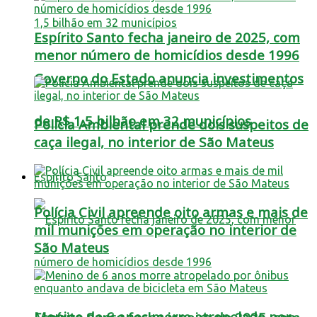
Espírito Santo fecha janeiro de 2025, com
menor número de homicídios desde 1996
Governo do Estado anuncia investimentos
de R$ 1,5 bilhão em 32 municípios
Polícia Ambiental prende dois suspeitos de
caça ilegal, no interior de São Mateus
Espírito Santo
Polícia Civil apreende oito armas e mais de
mil munições em operação no interior de
São Mateus
Menino de 6 anos morre atropelado por