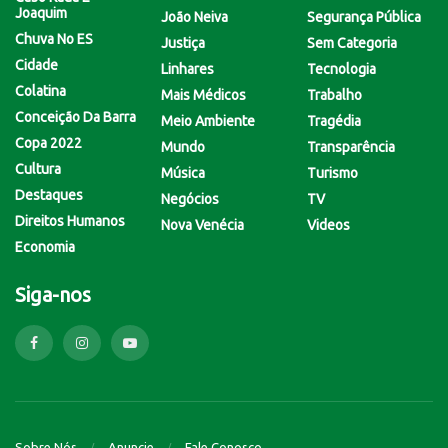
Joaquim
João Neiva
Segurança Pública
Chuva No ES
Justiça
Sem Categoria
Cidade
Linhares
Tecnologia
Colatina
Mais Médicos
Trabalho
Conceição Da Barra
Meio Ambiente
Tragédia
Copa 2022
Mundo
Transparência
Cultura
Música
Turismo
Destaques
Negócios
TV
Direitos Humanos
Nova Venécia
Videos
Economia
Siga-nos
Sobre Nós
Anuncie
Fale Conosco