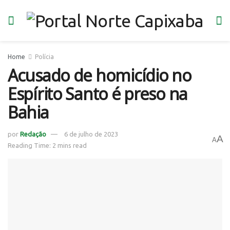
Home
Polícia
Acusado de homicídio no
Espírito Santo é preso na
Bahia
por
Redação
6 de julho de 2023
A
A
Reading Time: 2 mins read