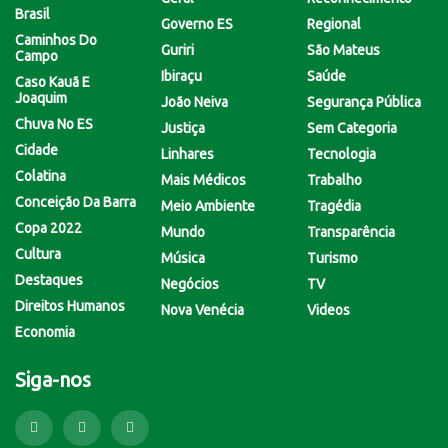
Brasil
Governo ES
Regional
Caminhos Do
Guriri
São Mateus
Campo
Ibiraçu
Saúde
Caso Kauã E
Joaquim
João Neiva
Segurança Pública
Chuva No ES
Justiça
Sem Categoria
Cidade
Linhares
Tecnologia
Colatina
Mais Médicos
Trabalho
Conceição Da Barra
Meio Ambiente
Tragédia
Copa 2022
Mundo
Transparência
Cultura
Música
Turismo
Destaques
Negócios
TV
Direitos Humanos
Nova Venécia
Videos
Economia
Siga-nos