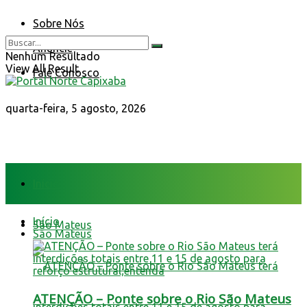
Sobre Nós
Anuncie
Nenhum Resultado
View All Result
Fale Conosco
quarta-feira, 5 agosto, 2026
Início
Início
São Mateus
São Mateus
ATENÇÃO – Ponte sobre o Rio São Mateus