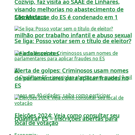
Cozivip, faz visita ao SAAE de Linhares,
visando melhorias no abastecimento de
São Mateus
Comerciante do ES é condenado em 1
milhão por trabalho infantil e abuso sexual
Se liga: Posso votar sem o título de eleitor?
de adolescentes
Alerta de golpes: Criminosos usam nomes
de parlamentares para aplicar fraudes no
ES
Eleições 2024: Veja como consultar seu
Qualificar ES – inscrições abertas para
local de votação
Economia