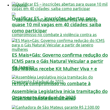
Regional
Qualificar ES – inscrições abertas para
quase 10 mil vagas em 40 cidades; saiba
como participar
ES Mais+Gás: Governo confirma redução do
ICMS para o Gás Natural Veicular a partir
de janeiro
São Mateus recebe Kit Mulher Viva + e
reforça compromisso no combate à
Assembleia Legislativa inicia tramitação do
Orçamento Estadual de 2025
violência contra as mulheres