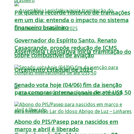
Pix quebra recorde histórico de transações
em um dia: entenda o impacto no sistema
financeiro brasileiro
Governador do Espírito Santo, Renato
Casagrande, propõe redução de ICMS
Assembleia Legislativa inicia tramitação do
sobre combustível de aviação
Orçamento Estadual de 2025
Senado vota hoje (04/06) fim da isenção
para compras internacionais de até US$ 50
Abono do PIS/Pasep para nascidos em
março e abril é liberado