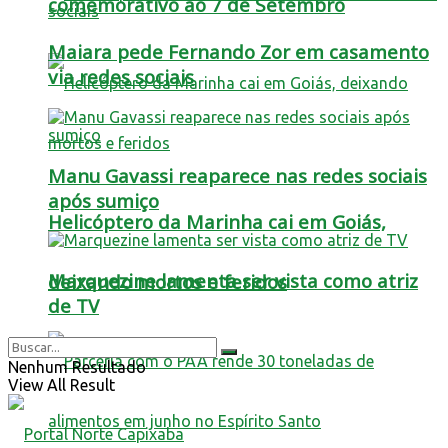
comemorativo ao 7 de Setembro
Maiara pede Fernando Zor em casamento
via redes sociais
Manu Gavassi reaparece nas redes sociais
após sumiço
Helicóptero da Marinha cai em Goiás,
Marquezine lamenta ser vista como atriz
deixando mortos e feridos
de TV
Nenhum Resultado
View All Result