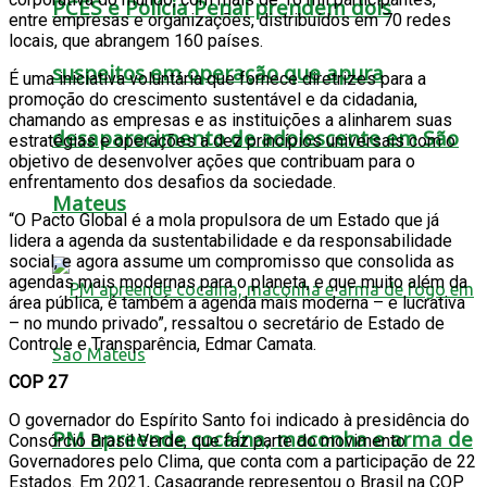
PCES e Polícia Penal prendem dois
entre empresas e organizações, distribuídos em 70 redes
locais, que abrangem 160 países.
suspeitos em operação que apura
É uma iniciativa voluntária que fornece diretrizes para a
promoção do crescimento sustentável e da cidadania,
chamando as empresas e as instituições a alinharem suas
desaparecimento de adolescente em São
estratégias e operações a dez princípios universais com o
objetivo de desenvolver ações que contribuam para o
enfrentamento dos desafios da sociedade.
Mateus
“O Pacto Global é a mola propulsora de um Estado que já
lidera a agenda da sustentabilidade e da responsabilidade
social, e agora assume um compromisso que consolida as
agendas mais modernas para o planeta, e que muito além da
área pública, é também a agenda mais moderna – e lucrativa
– no mundo privado”, ressaltou o secretário de Estado de
Controle e Transparência, Edmar Camata.
COP 27
O governador do Espírito Santo foi indicado à presidência do
PM apreende cocaína, maconha e arma de
Consórcio Brasil Verde, que faz parte do movimento
Governadores pelo Clima, que conta com a participação de 22
Estados. Em 2021, Casagrande representou o Brasil na COP