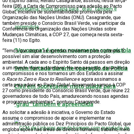
do Espírito Santo, Renato Casagrande, assinou, nesta terça-
feira (08), a Carta de Compromisso para adesão ao Pacto
Global, iniciativa de sustentabilidade promovida pela
Organização das Nações Unidas (ONU). Casagrande, que
também preside o Consórcio Brasil Verde, vai participar da
Conferência da Organização das Nações Unidas sobre
Mudanças Climáticas, a COP 27, que começa nesta sexta-
feira (11) no Egito.
“Vovozona” é preso novamente com pistola
“Temos que seguir as agendas modernas para o planeta. É
possível sim aliar desenvolvimento com a proteção
ambiental. A cada ano o Espírito Santo dá passos em direção
9mm furtada durante operação da Polícia
a um mundo mais sustentável. No ano passado, assumimos
compromissos e nos tornamos um dos Estados a assinar
o
Race to Zero
e
Race to Resilience
e agora assinamos a
carta para aderir ao Pacto Global. Novamente vamos à COP
Civil em Sooretama; moto usada para
27 como presidente do Consórcio Brasil Verde, que reúne 22
governadores de todo País, amadurecendo nossas agendas
e programas ambientais”, pontuou Casagrande.
“grau” também é apreendida
Ao solicitar a adesão à iniciativa, o Governo do Estado
assume o compromisso de apoiar e implementar na
administração pública os Dez Princípios do Pacto Global, que
engloba ações nas áreas de direitos humanos, trabalho, meio