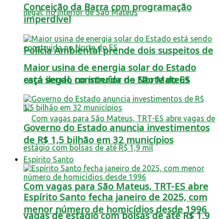
Conceição da Barra com programação
imperdível
Polícia Ambiental prende dois suspeitos de
Maior usina de energia solar do Estado
está sendo construída no Norte do ES
caça ilegal, no interior de São Mateus
Governo do Estado anuncia investimentos
de R$ 1,5 bilhão em 32 municípios
Espírito Santo
Com vagas para São Mateus, TRT-ES abre
Espírito Santo fecha janeiro de 2025, com
menor número de homicídios desde 1996
vagas de estágio com bolsas de até R$ 1,9