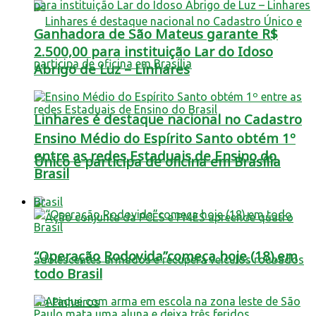
Ganhadora de São Mateus garante R$
2.500,00 para instituição Lar do Idoso
Abrigo de Luz – Linhares
Linhares é destaque nacional no Cadastro
Ensino Médio do Espírito Santo obtém 1º
entre as redes Estaduais de Ensino do
Único e participa de oficina em Brasília
Brasil
Brasil
“Operação Rodovida”começa hoje (18),em
todo Brasil