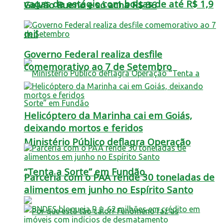
vagas de estágio com bolsas de até R$ 1,9
Galvão Bueno e só acha R$ 36
mil
Governo Federal realiza desfile
comemorativo ao 7 de Setembro
Helicóptero da Marinha cai em Goiás,
deixando mortos e feridos
Ministério Público deflagra Operação
“Tenta a Sorte” em Fundão
Parceria com o PAA rende 30 toneladas de
alimentos em junho no Espírito Santo