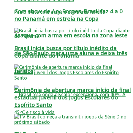
Com show de Ary Borges, Brasil faz 4 a 0
no Panamá em estreia na Copa
Ataque com arma em escola na zona leste
Brasil inicia busca por título inédito da
de São Paulo mata uma aluna e deixa três
Copa diante do Panamá
feridos
Cerimônia de abertura marca início da final
estadual juvenil dos Jogos Escolares do
Espírito Santo