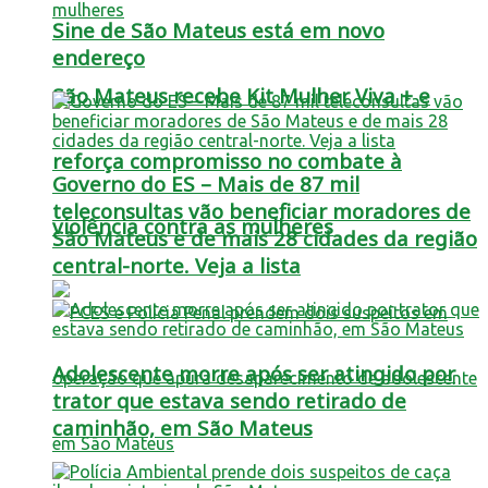
Sine de São Mateus está em novo
endereço
São Mateus recebe Kit Mulher Viva + e
reforça compromisso no combate à
Governo do ES – Mais de 87 mil
teleconsultas vão beneficiar moradores de
violência contra as mulheres
São Mateus e de mais 28 cidades da região
central-norte. Veja a lista
Adolescente morre após ser atingido por
trator que estava sendo retirado de
caminhão, em São Mateus