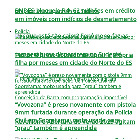
BNDES bloqueia R＄ 62 milhões em crédito
em imóveis com indícios de desmatamento
Polícia
Por que está tão calor? Fenômeno faz as
temperaturas dispararem no Sudeste
Pastor é preso acusado estuprar a própria
filha por meses em cidade do Norte do ES
“Vovozona” é preso novamente com pistola
9mm furtada durante operação da Polícia
Civil em Sooretama; moto usada para
Réveillon e Abertura do Verão 2025 agitam
“grau” também é apreendida