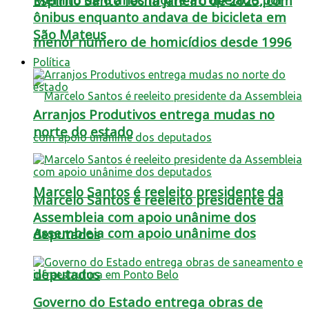
Espírito Santo fecha janeiro de 2025, com
ônibus enquanto andava de bicicleta em
São Mateus
menor número de homicídios desde 1996
Política
Arranjos Produtivos entrega mudas no
norte do estado
Marcelo Santos é reeleito presidente da
Marcelo Santos é reeleito presidente da
Assembleia com apoio unânime dos
Assembleia com apoio unânime dos
deputados
deputados
Governo do Estado entrega obras de