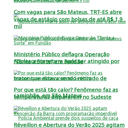
Com vagas para São Mateus, TRT-ES abre
vagas de estágio com bolsas de até R$ 1,9
mil
Ministério Público deflagra Operação
Adolescente morre após ser atingido por
“Tenta a Sorte” em Fundão
trator que estava sendo retirado de
Por que está tão calor? Fenômeno faz as
caminhão, em São Mateus
temperaturas dispararem no Sudeste
Réveillon e Abertura do Verão 2025 agitam