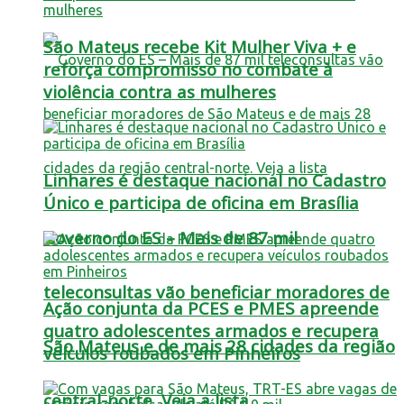
São Mateus recebe Kit Mulher Viva + e
reforça compromisso no combate à
violência contra as mulheres
Linhares é destaque nacional no Cadastro
Único e participa de oficina em Brasília
Governo do ES – Mais de 87 mil
teleconsultas vão beneficiar moradores de
Ação conjunta da PCES e PMES apreende
quatro adolescentes armados e recupera
São Mateus e de mais 28 cidades da região
veículos roubados em Pinheiros
central-norte. Veja a lista