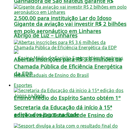
Ganhadora de São Mateus garante R$
2.500,00 para instituição Lar do Idoso
Gigante da aviação vai investir R$ 2 bilhões
em polo aeronáutico em Linhares
Abrigo de Luz – Linhares
Abertas inscrições para R$ 3,6 milhões da
Chamada Pública de Eficiência Energética
da EDP
Esportes
Ensino Médio do Espírito Santo obtém 1º
Secretaria da Educação dá início à 15ª
edição dos Jogos na Rede
entre as redes Estaduais de Ensino do