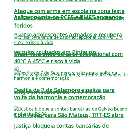
Ataque com arma em escola na zona leste
Ação conjunta da PCES e PMES apreende
de São Paulo mata uma aluna e deixa três
feridos
quatro adolescentes armados e recupera
veículos roubados em Pinheiros
Brasil terá onda de calor excepcional com
40ºC A 45ºC e risco à vida
Desfile de 7 de Setembro sinaliza para
volta da harmonia e comemoração
Com vagas para São Mateus, TRT-ES abre
Justiça bloqueia contas bancárias de