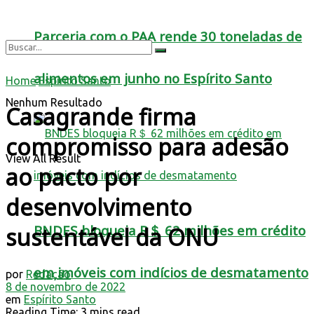
Parceria com o PAA rende 30 toneladas de
alimentos em junho no Espírito Santo
Home
Espírito Santo
Nenhum Resultado
Casagrande firma
compromisso para adesão
View All Result
ao pacto por
desenvolvimento
BNDES bloqueia R＄ 62 milhões em crédito
sustentável da ONU
em imóveis com indícios de desmatamento
por
Redação
8 de novembro de 2022
em
Espírito Santo
Reading Time: 3 mins read