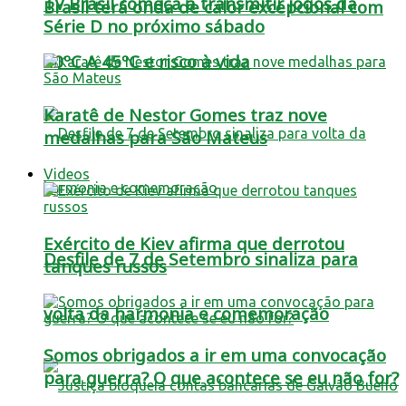
TV Brasil começa a transmitir jogos da
Brasil terá onda de calor excepcional com
Série D no próximo sábado
40ºC A 45ºC e risco à vida
Karatê de Nestor Gomes traz nove
medalhas para São Mateus
Videos
Exército de Kiev afirma que derrotou
Desfile de 7 de Setembro sinaliza para
tanques russos
volta da harmonia e comemoração
Somos obrigados a ir em uma convocação
para guerra? O que acontece se eu não for?