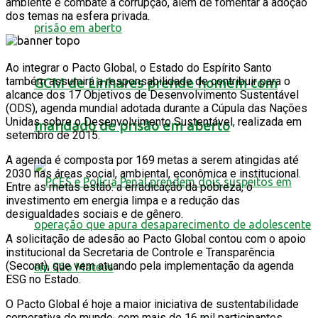
ambiente e combate à corrupção, além de fomentar a adoção
dos temas na esfera privada.
Ao integrar o Pacto Global, o Estado do Espírito Santo
GCM de Linhares prende homem com
também assumirá a responsabilidade de contribuir para o
alcance dos 17 Objetivos de Desenvolvimento Sustentável
(ODS), agenda mundial adotada durante a Cúpula das Nações
Unidas sobre o Desenvolvimento Sustentável, realizada em
mandado de prisão em aberto
setembro de 2015.
A agenda é composta por 169 metas a serem atingidas até
2030 nas áreas social, ambiental, econômica e institucional.
Entre as metas estão: a erradicação da pobreza, o
investimento em energia limpa e a redução das
desigualdades sociais e de gênero.
A solicitação de adesão ao Pacto Global contou com o apoio
institucional da Secretaria de Controle e Transparência
(Secont), que vem atuando pela implementação da agenda
ESG no Estado.
O Pacto Global é hoje a maior iniciativa de sustentabilidade
corporativa do mundo, com mais de 16 mil participantes,