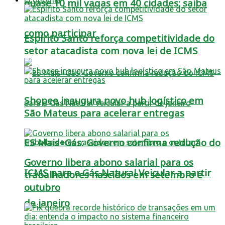
quase 10 mil vagas em 40 cidades; saiba
como participar
Espírito Santo reforça competitividade do
setor atacadista com nova lei de ICMS
Shopee inaugura novo hub logístico em
São Mateus para acelerar entregas
ES Mais+Gás: Governo confirma redução do
Governo libera abono salarial para os
ICMS para o Gás Natural Veicular a partir
trabalhadores nascidos em setembro e
outubro
de janeiro