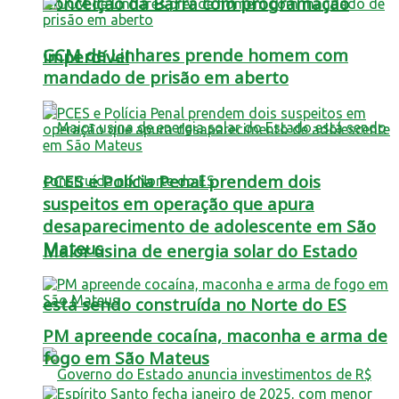
Conceição da Barra com programação
GCM de Linhares prende homem com
imperdível
mandado de prisão em aberto
PCES e Polícia Penal prendem dois
suspeitos em operação que apura
desaparecimento de adolescente em São
Mateus
Maior usina de energia solar do Estado
está sendo construída no Norte do ES
PM apreende cocaína, maconha e arma de
fogo em São Mateus