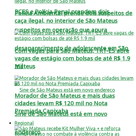
PCES e Polícia Penal prendem dois
Polícia Ambiental prende dois suspeitos de
caça ilegal, no interior de São Mateus
suspeitos em operação que apura
desaparecimento de adolescente em São
Com vagas para São Mateus, TRT-ES abre
vagas de estágio com bolsas de até R$ 1,9
mil
Mateus
Morador de São Mateus e mais duas
cidades levam R$ 120 mil no Nota
Premiada Capixaba
Sine de São Mateus está em novo
Regional
endereço