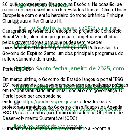
fogo em São Mateus
26, que aconteceu em Glasgow, na Escócia. Na ocasião, se
reuniu com representantes dos Estados Unidos, China, União
Europeia e com o então herdeiro do trono britânico Príncipe
Charles, agora Rei Charles III.
Casagrande apresentou o escopo do projeto do Consórcio
Brasil Verde, além dos programas e projetos escolhidos
pelos governadores para que pudessem receber
investimentos. Dentre os projetos, está o Reflorestar, do
Governo do Espírito Santo, um dos principais programas de
reflorestamento do mundo.
Espírito Santo fecha janeiro de 2025, com
Portal ESG ES
Em março último, o Governo do Estado lançou o portal “ESG
ES”, reafirmando seu compromisso com as melhores práticas
menor número de homicídios desde 1996
em responsabilidade ambiental, social e em governança. O
Portal pode ser acessado no
endereço
https://portalesg.es.gov.br/
e traz todos os
projetos estratégicos do Governo classificados na Agenda
ESG. Para a classificação, foram utilizados os Objetivos de
Desenvolvimento Sustentável (ODS)
O trabalho foi realizado em parceria entre a Secont, a