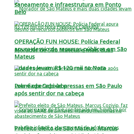
saneamento e infraestrutura em Ponto
Belo
OPERAÇÃO FUN HOUSE: Polícia Federal
apura desvio de recursos públicos em São
Morador de São Mateus e mais duas
Mateus
cidades levam R$ 120 mil no Nota
Lula é operado às pressas em São Paulo
Premiada Capixaba
após sentir dor na cabeça
Prefeito eleito de São Mateus, Marcus