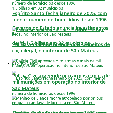
Espírito Santo fecha janeiro de 2025, com
menor número de homicídios desde 1996
Governo do Estado anuncia investimentos
de R$ 1,5 bilhão em 32 municípios
Polícia Ambiental prende dois suspeitos de
caça ilegal, no interior de São Mateus
Espírito Santo
Polícia Civil apreende oito armas e mais de
mil munições em operação no interior de
São Mateus
Menino de 6 anos morre atropelado por