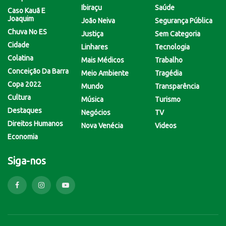
Ibiraçu
Saúde
Caso Kauã E
Joaquim
João Neiva
Segurança Pública
Chuva No ES
Justiça
Sem Categoria
Cidade
Linhares
Tecnologia
Colatina
Mais Médicos
Trabalho
Conceição Da Barra
Meio Ambiente
Tragédia
Copa 2022
Mundo
Transparência
Cultura
Música
Turismo
Destaques
Negócios
TV
Direitos Humanos
Nova Venécia
Videos
Economia
Siga-nos