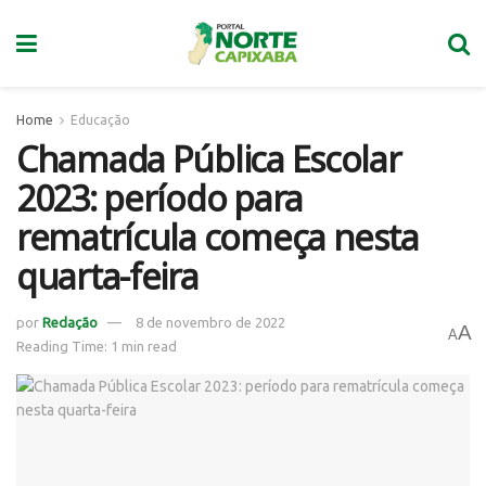
Home
Educação
Chamada Pública Escolar
2023: período para
rematrícula começa nesta
quarta-feira
por
Redação
8 de novembro de 2022
A
A
Reading Time: 1 min read