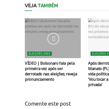
VEJA
TAMBÉM
ELEIÇÕES 2022
ELEIÇÕES 2
VÍDEO | Bolsonaro fala pela
Após derrot
primeira vez após ser
Manato (PL)
derrotado nas eleições; reveja
vida polític
pronunciamento
‘Vou tocar a
privada’
Comente este post