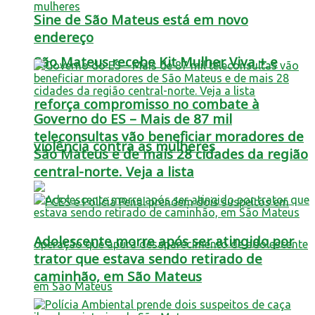
Sine de São Mateus está em novo
endereço
São Mateus recebe Kit Mulher Viva + e
reforça compromisso no combate à
Governo do ES – Mais de 87 mil
teleconsultas vão beneficiar moradores de
violência contra as mulheres
São Mateus e de mais 28 cidades da região
central-norte. Veja a lista
Adolescente morre após ser atingido por
trator que estava sendo retirado de
caminhão, em São Mateus