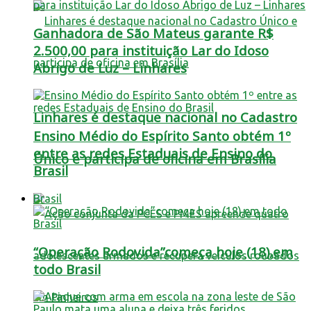
Ganhadora de São Mateus garante R$
2.500,00 para instituição Lar do Idoso
Abrigo de Luz – Linhares
Linhares é destaque nacional no Cadastro
Ensino Médio do Espírito Santo obtém 1º
entre as redes Estaduais de Ensino do
Único e participa de oficina em Brasília
Brasil
Brasil
“Operação Rodovida”começa hoje (18),em
todo Brasil