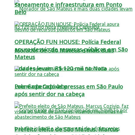
saneamento e infraestrutura em Ponto
Belo
OPERAÇÃO FUN HOUSE: Polícia Federal
apura desvio de recursos públicos em São
Morador de São Mateus e mais duas
Mateus
cidades levam R$ 120 mil no Nota
Lula é operado às pressas em São Paulo
Premiada Capixaba
após sentir dor na cabeça
Prefeito eleito de São Mateus, Marcus