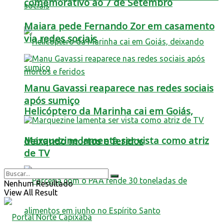
comemorativo ao 7 de Setembro
Maiara pede Fernando Zor em casamento
via redes sociais
Manu Gavassi reaparece nas redes sociais
após sumiço
Helicóptero da Marinha cai em Goiás,
Marquezine lamenta ser vista como atriz
deixando mortos e feridos
de TV
Nenhum Resultado
View All Result