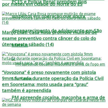
PCES e Polícia Penal prendem dois
por meses em cidade do Norte do ES
suspeitos em operação que apura
desaparecimento de adolescente em São
Março Lilás: Casa Rosa promove mutirão de
exame preventivo contra câncer do colo do
útero neste sábado (14)
Mateus
“Vovozona” é preso novamente com pistola
9mm furtada durante operação da Polícia Civil
em Sooretama; moto usada para “grau”
também é apreendida
PM apreende cocaína, maconha e arma de