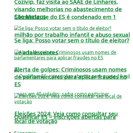
Cozivip, faz visita ao SAAE de Linhares,
visando melhorias no abastecimento de
São Mateus
Comerciante do ES é condenado em 1
milhão por trabalho infantil e abuso sexual
Se liga: Posso votar sem o título de eleitor?
de adolescentes
Alerta de golpes: Criminosos usam nomes
de parlamentares para aplicar fraudes no
ES
Eleições 2024: Veja como consultar seu
Qualificar ES – inscrições abertas para
local de votação
Economia