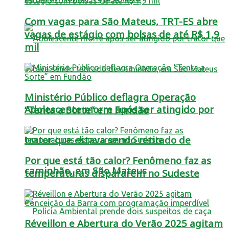
Com vagas para São Mateus, TRT-ES abre
vagas de estágio com bolsas de até R$ 1,9
mil
Ministério Público deflagra Operação
Adolescente morre após ser atingido por
“Tenta a Sorte” em Fundão
trator que estava sendo retirado de
Por que está tão calor? Fenômeno faz as
caminhão, em São Mateus
temperaturas dispararem no Sudeste
Réveillon e Abertura do Verão 2025 agitam