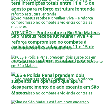
terá interdições totais entre 11 e 15 de
agosto para reforço estrutural;entenda
ATENÇÃO – Ponte sobre o Rio São Mateus
São Mateus recebe Kit Mulher Viva + e
reforça compromisso no combate à
terá interdições totais entre 11 e 15 de
violência contra as mulheres
agosto para reforço estrutural;entenda
PCES e Polícia Penal prendem dois
suspeitos em operação que apura
desaparecimento de adolescente em São
Mateus