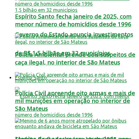
Espírito Santo fecha janeiro de 2025, com
menor número de homicídios desde 1996
Governo do Estado anuncia investimentos
de R$ 1,5 bilhão em 32 municípios
Polícia Ambiental prende dois suspeitos de
caça ilegal, no interior de São Mateus
Espírito Santo
Polícia Civil apreende oito armas e mais de
mil munições em operação no interior de
São Mateus
Menino de 6 anos morre atropelado por