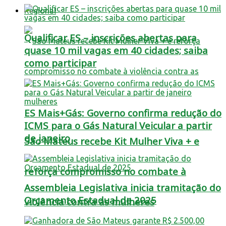
Regional
Qualificar ES – inscrições abertas para
quase 10 mil vagas em 40 cidades; saiba
como participar
ES Mais+Gás: Governo confirma redução do
ICMS para o Gás Natural Veicular a partir
de janeiro
São Mateus recebe Kit Mulher Viva + e
reforça compromisso no combate à
Assembleia Legislativa inicia tramitação do
Orçamento Estadual de 2025
violência contra as mulheres