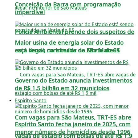
Conceição da Barra com programação
imperdível
Polícia Ambiental prende dois suspeitos de
Maior usina de energia solar do Estado
está sendo construída no Norte do ES
caça ilegal, no interior de São Mateus
Governo do Estado anuncia investimentos
de R$ 1,5 bilhão em 32 municípios
Espírito Santo
Com vagas para São Mateus, TRT-ES abre
Espírito Santo fecha janeiro de 2025, com
menor número de homicídios desde 1996
vagas de estágio com bolsas de até R$ 1,9