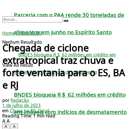
Parceria com o PAA rende 30 toneladas de
alimentos em junho no Espírito Santo
Home
Chuva no ES
Nenhum Resultado
Chegada de ciclone
extratropical traz chuva e
View All Result
forte ventania para o ES, BA
e RJ
BNDES bloqueia R＄ 62 milhões em crédito
por
Redação
1 de julho de 2023
em
Chuva no ES
,
Geral
em imóveis com indícios de desmatamento
Reading Time: 1 min read
A
A
A
A