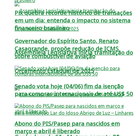
Pix quebra recorde histórico de transações
em um dia: entenda o impacto no sistema
financeiro brasileiro
Governador do Espírito Santo, Renato
Casagrande, propõe redução de ICMS
Assembleia Legislativa inicia tramitação do
sobre combustível de aviação
Orçamento Estadual de 2025
Senado vota hoje (04/06) fim da isenção
para compras internacionais de até US$ 50
Abono do PIS/Pasep para nascidos em
março e abril é liberado