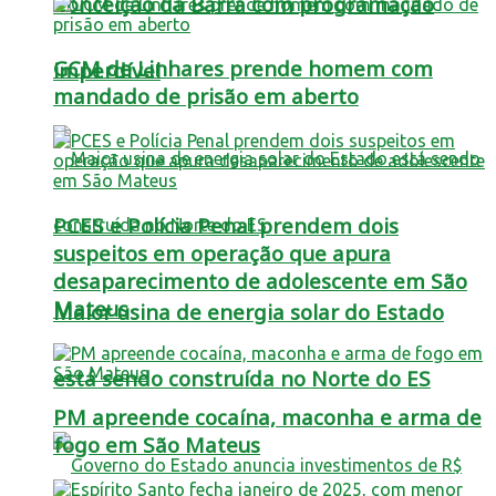
Conceição da Barra com programação
GCM de Linhares prende homem com
imperdível
mandado de prisão em aberto
PCES e Polícia Penal prendem dois
suspeitos em operação que apura
desaparecimento de adolescente em São
Mateus
Maior usina de energia solar do Estado
está sendo construída no Norte do ES
PM apreende cocaína, maconha e arma de
fogo em São Mateus