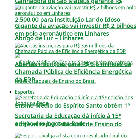
Ganhadora de São Mateus garante R$
2.500,00 para instituição Lar do Idoso
Gigante da aviação vai investir R$ 2 bilhões
em polo aeronáutico em Linhares
Abrigo de Luz – Linhares
Abertas inscrições para R$ 3,6 milhões da
Chamada Pública de Eficiência Energética
da EDP
Esportes
Ensino Médio do Espírito Santo obtém 1º
Secretaria da Educação dá início à 15ª
edição dos Jogos na Rede
entre as redes Estaduais de Ensino do