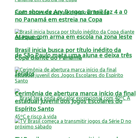
Com show de Ary Borges, Brasil faz 4 a 0
no Panamá em estreia na Copa
Ataque com arma em escola na zona leste
Brasil inicia busca por título inédito da
de São Paulo mata uma aluna e deixa três
Copa diante do Panamá
feridos
Cerimônia de abertura marca início da final
estadual juvenil dos Jogos Escolares do
Espírito Santo