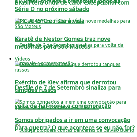
TV Brasil começa a transmitir jogos da
Brasil terá onda de calor excepcional com
Série D no próximo sábado
40ºC A 45ºC e risco à vida
Karatê de Nestor Gomes traz nove
medalhas para São Mateus
Videos
Exército de Kiev afirma que derrotou
Desfile de 7 de Setembro sinaliza para
tanques russos
volta da harmonia e comemoração
Somos obrigados a ir em uma convocação
para guerra? O que acontece se eu não for?