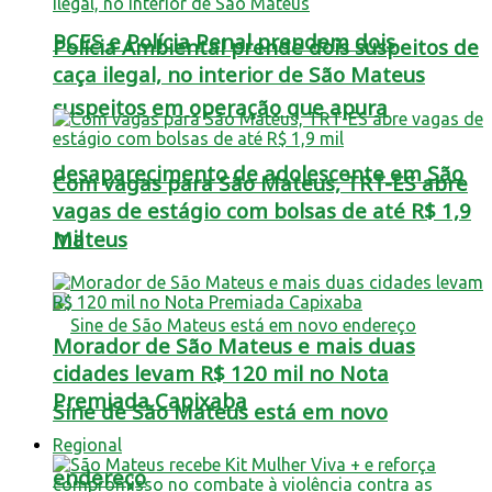
PCES e Polícia Penal prendem dois
Polícia Ambiental prende dois suspeitos de
caça ilegal, no interior de São Mateus
suspeitos em operação que apura
desaparecimento de adolescente em São
Com vagas para São Mateus, TRT-ES abre
vagas de estágio com bolsas de até R$ 1,9
mil
Mateus
Morador de São Mateus e mais duas
cidades levam R$ 120 mil no Nota
Premiada Capixaba
Sine de São Mateus está em novo
Regional
endereço