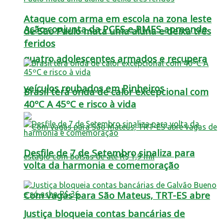
Ataque com arma em escola na zona leste
Ação conjunta da PCES e PMES apreende
de São Paulo mata uma aluna e deixa três
feridos
quatro adolescentes armados e recupera
veículos roubados em Pinheiros
Brasil terá onda de calor excepcional com
40ºC A 45ºC e risco à vida
Desfile de 7 de Setembro sinaliza para
volta da harmonia e comemoração
Com vagas para São Mateus, TRT-ES abre
Justiça bloqueia contas bancárias de