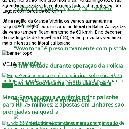
do Espírito Santo, nos próximos dias. No domingo (02), são
aguardadas rajadas de vento mais forte sobre a Região dos
Lagos, com cerca de 60 km/h.
Já na região da Grande Vitória, os ventos aumentam na
segunda-feira (03), assim como no litoral da Bahia. As rajadas
de vento também ficam em torno de 60 km/h. E no decorrer
da madrugada de terça-feira (04), estão previstas ventanias
mais intensas no litoral sul baiano.
“Vovozona” é preso novamente com pistola
VEJA
TAMBÉM
9mm furtada durante operação da Polícia
Civil em Sooretama; moto usada para
Geral
Mega-Sena acumula e prêmio principal sobe
“grau” também é apreendida
para R$ 75 milhões; 2 apostas em Linhares são
premiadas na quadra