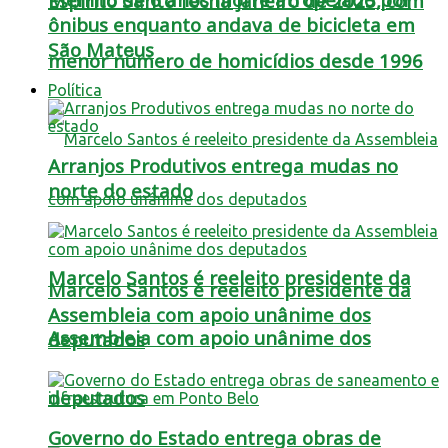
Espírito Santo fecha janeiro de 2025, com
ônibus enquanto andava de bicicleta em
São Mateus
menor número de homicídios desde 1996
Política
Arranjos Produtivos entrega mudas no
norte do estado
Marcelo Santos é reeleito presidente da
Marcelo Santos é reeleito presidente da
Assembleia com apoio unânime dos
Assembleia com apoio unânime dos
deputados
deputados
Governo do Estado entrega obras de