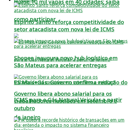
quase 10 mil vagas em 40 cidades; saiba
como participar
Espírito Santo reforça competitividade do
setor atacadista com nova lei de ICMS
Shopee inaugura novo hub logístico em
São Mateus para acelerar entregas
ES Mais+Gás: Governo confirma redução do
Governo libera abono salarial para os
ICMS para o Gás Natural Veicular a partir
trabalhadores nascidos em setembro e
outubro
de janeiro