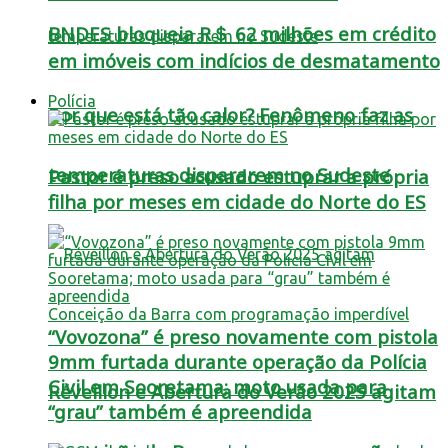
BNDES bloqueia R＄ 62 milhões em crédito
em imóveis com indícios de desmatamento
Polícia
Por que está tão calor? Fenômeno faz as
temperaturas dispararem no Sudeste
Pastor é preso acusado estuprar a própria
filha por meses em cidade do Norte do ES
“Vovozona” é preso novamente com pistola
9mm furtada durante operação da Polícia
Civil em Sooretama; moto usada para
Réveillon e Abertura do Verão 2025 agitam
“grau” também é apreendida