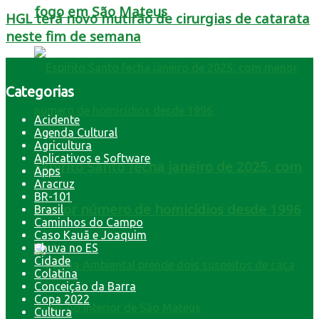
fogo em São Mateus
HGL terá novo mutirão de cirurgias de catarata
neste fim de semana
Categorias
Acidente
Agenda Cultural
Agricultura
Aplicativos e Software
Espírito Santo fecha janeiro de 2025, com
Apps
Aracruz
BR-101
menor número de homicídios desde 1996
Brasil
Caminhos do Campo
Caso Kauã e Joaquim
Chuva no ES
Cidade
Colatina
Conceição da Barra
Copa 2022
Cultura