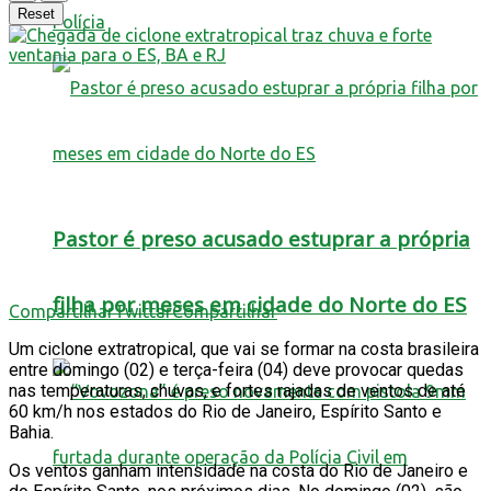
Reset
Polícia
Pastor é preso acusado estuprar a própria
filha por meses em cidade do Norte do ES
Compartilhar
Twittar
Compartilhar
Um ciclone extratropical, que vai se formar na costa brasileira
entre domingo (02) e terça-feira (04) deve provocar quedas
nas temperaturas, chuvas, e fortes rajadas de ventos de até
60 km/h nos estados do Rio de Janeiro, Espírito Santo e
Bahia.
Os ventos ganham intensidade na costa do Rio de Janeiro e