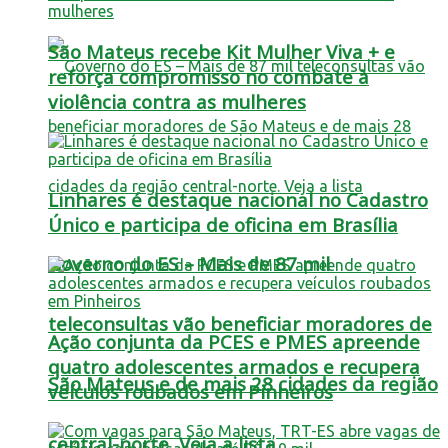
São Mateus recebe Kit Mulher Viva + e
reforça compromisso no combate à
violência contra as mulheres
Linhares é destaque nacional no Cadastro
Único e participa de oficina em Brasília
Governo do ES – Mais de 87 mil
teleconsultas vão beneficiar moradores de
Ação conjunta da PCES e PMES apreende
quatro adolescentes armados e recupera
São Mateus e de mais 28 cidades da região
veículos roubados em Pinheiros
central-norte. Veja a lista