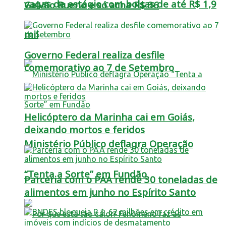
vagas de estágio com bolsas de até R$ 1,9
Galvão Bueno e só acha R$ 36
mil
Governo Federal realiza desfile
comemorativo ao 7 de Setembro
Helicóptero da Marinha cai em Goiás,
deixando mortos e feridos
Ministério Público deflagra Operação
“Tenta a Sorte” em Fundão
Parceria com o PAA rende 30 toneladas de
alimentos em junho no Espírito Santo