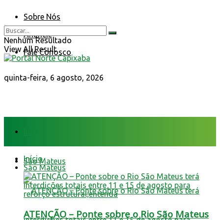
Sobre Nós
Anuncie
Nenhum Resultado
View All Result
Fale Conosco
quinta-feira, 6 agosto, 2026
Início
Início
São Mateus
São Mateus
ATENÇÃO – Ponte sobre o Rio São Mateus