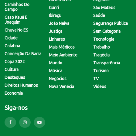
Caminhos Do
Guriri
São Mateus
Campo
Ibiraçu
Saúde
Caso Kauã E
Joaquim
João Neiva
Segurança Pública
Chuva No ES
Justiça
Sem Categoria
Cidade
Linhares
Tecnologia
Colatina
Mais Médicos
Trabalho
Conceição Da Barra
Meio Ambiente
Tragédia
Copa 2022
Mundo
Transparência
Cultura
Música
Turismo
Destaques
Negócios
TV
Direitos Humanos
Nova Venécia
Videos
Economia
Siga-nos