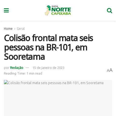
Home
Geral
Colisão frontal mata seis
pessoas na BR-101, em
Sooretama
por
Redação
15 de janeiro de 2023
A
A
Reading Time: 1 min read