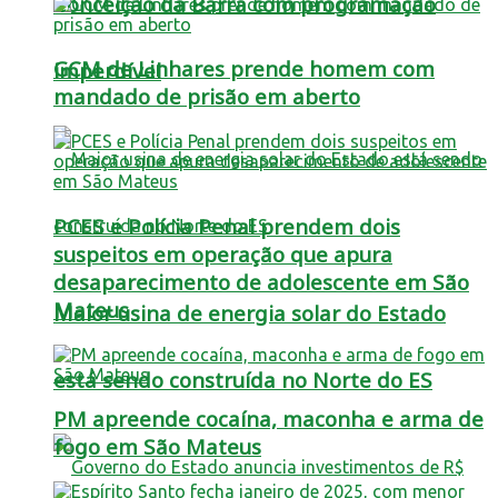
Conceição da Barra com programação
GCM de Linhares prende homem com
imperdível
mandado de prisão em aberto
PCES e Polícia Penal prendem dois
suspeitos em operação que apura
desaparecimento de adolescente em São
Mateus
Maior usina de energia solar do Estado
está sendo construída no Norte do ES
PM apreende cocaína, maconha e arma de
fogo em São Mateus