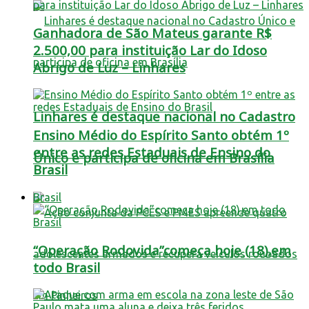
Ganhadora de São Mateus garante R$
2.500,00 para instituição Lar do Idoso
Abrigo de Luz – Linhares
Linhares é destaque nacional no Cadastro
Ensino Médio do Espírito Santo obtém 1º
entre as redes Estaduais de Ensino do
Único e participa de oficina em Brasília
Brasil
Brasil
“Operação Rodovida”começa hoje (18),em
todo Brasil