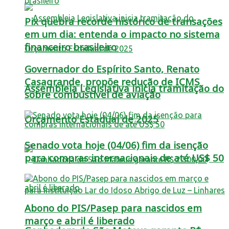
Pix quebra recorde histórico de transações
em um dia: entenda o impacto no sistema
financeiro brasileiro
Governador do Espírito Santo, Renato
Casagrande, propõe redução de ICMS
Assembleia Legislativa inicia tramitação do
sobre combustível de aviação
Orçamento Estadual de 2025
Senado vota hoje (04/06) fim da isenção
para compras internacionais de até US$ 50
Abono do PIS/Pasep para nascidos em
março e abril é liberado