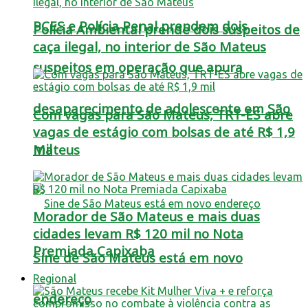
PCES e Polícia Penal prendem dois
Polícia Ambiental prende dois suspeitos de
caça ilegal, no interior de São Mateus
suspeitos em operação que apura
desaparecimento de adolescente em São
Com vagas para São Mateus, TRT-ES abre
vagas de estágio com bolsas de até R$ 1,9
mil
Mateus
Morador de São Mateus e mais duas
cidades levam R$ 120 mil no Nota
Premiada Capixaba
Sine de São Mateus está em novo
Regional
endereço