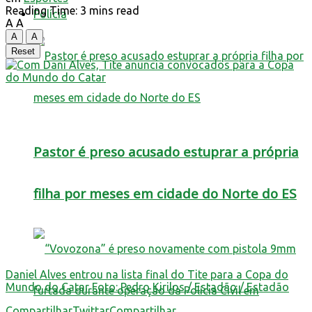
Reading Time: 3 mins read
Polícia
A
A
A
A
Reset
Pastor é preso acusado estuprar a própria
filha por meses em cidade do Norte do ES
Daniel Alves entrou na lista final do Tite para a Copa do
Mundo do Catar Foto: Pedro Kirilos / Estadão / Estadão
Compartilhar
Twittar
Compartilhar