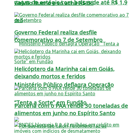
vagas de estágio com bolsas de até R$ 1,9
Galvão Bueno e só acha R$ 36
mil
Governo Federal realiza desfile
comemorativo ao 7 de Setembro
Helicóptero da Marinha cai em Goiás,
deixando mortos e feridos
Ministério Público deflagra Operação
“Tenta a Sorte” em Fundão
Parceria com o PAA rende 30 toneladas de
alimentos em junho no Espírito Santo