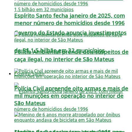
Espírito Santo fecha janeiro de 2025, com
menor número de homicídios desde 1996
Governo do Estado anuncia investimentos
de R$ 1,5 bilhão em 32 municípios
Polícia Ambiental prende dois suspeitos de
caça ilegal, no interior de São Mateus
Espírito Santo
Polícia Civil apreende oito armas e mais de
mil munições em operação no interior de
São Mateus
Menino de 6 anos morre atropelado por