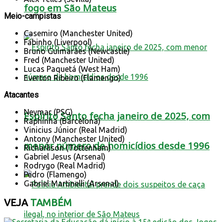
fogo em São Mateus
Meio-campistas
Casemiro (Manchester United)
Fabinho (Liverpool)
Bruno Guimarães (Newcastle)
Fred (Manchester United)
Lucas Paquetá (West Ham)
Everton Ribeiro (Flamengo)
Atacantes
Neymar (PSG)
Espírito Santo fecha janeiro de 2025, com
Raphinha (Barcelona)
Vinicius Júnior (Real Madrid)
Antony (Manchester United)
menor número de homicídios desde 1996
Richarlison (Tottenham)
Gabriel Jesus (Arsenal)
Rodrygo (Real Madrid)
Pedro (Flamengo)
Gabriel Martinelli (Arsenal)
VEJA
TAMBÉM