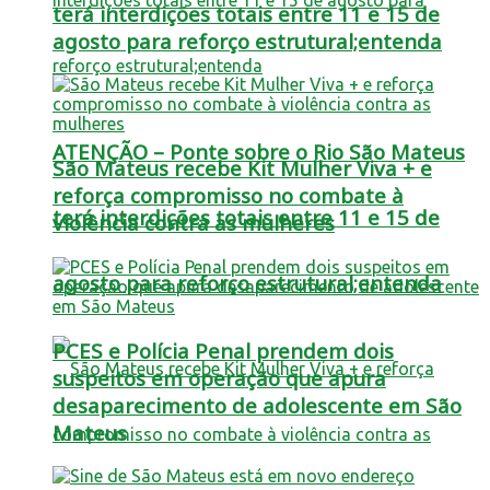
terá interdições totais entre 11 e 15 de
agosto para reforço estrutural;entenda
ATENÇÃO – Ponte sobre o Rio São Mateus
São Mateus recebe Kit Mulher Viva + e
reforça compromisso no combate à
terá interdições totais entre 11 e 15 de
violência contra as mulheres
agosto para reforço estrutural;entenda
PCES e Polícia Penal prendem dois
suspeitos em operação que apura
desaparecimento de adolescente em São
Mateus