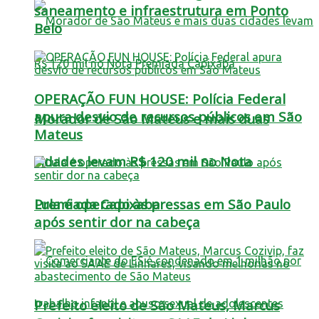
saneamento e infraestrutura em Ponto
Belo
OPERAÇÃO FUN HOUSE: Polícia Federal
apura desvio de recursos públicos em São
Morador de São Mateus e mais duas
Mateus
cidades levam R$ 120 mil no Nota
Lula é operado às pressas em São Paulo
Premiada Capixaba
após sentir dor na cabeça
Prefeito eleito de São Mateus, Marcus