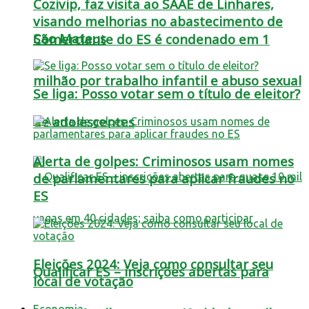
Cozivip, faz visita ao SAAE de Linhares,
visando melhorias no abastecimento de
São Mateus
Comerciante do ES é condenado em 1
milhão por trabalho infantil e abuso sexual
Se liga: Posso votar sem o título de eleitor?
de adolescentes
Alerta de golpes: Criminosos usam nomes
de parlamentares para aplicar fraudes no
ES
Eleições 2024: Veja como consultar seu
Qualificar ES – inscrições abertas para
local de votação
Economia