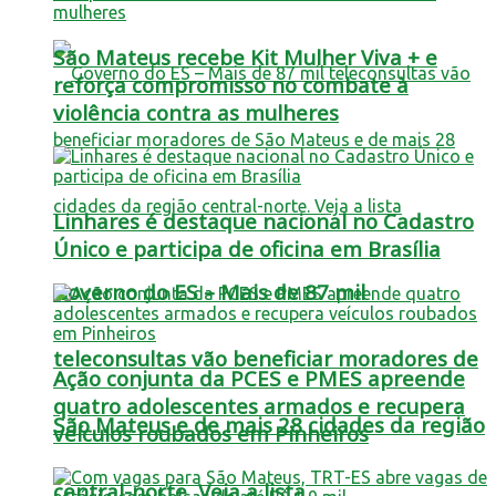
São Mateus recebe Kit Mulher Viva + e
reforça compromisso no combate à
violência contra as mulheres
Linhares é destaque nacional no Cadastro
Único e participa de oficina em Brasília
Governo do ES – Mais de 87 mil
teleconsultas vão beneficiar moradores de
Ação conjunta da PCES e PMES apreende
quatro adolescentes armados e recupera
São Mateus e de mais 28 cidades da região
veículos roubados em Pinheiros
central-norte. Veja a lista