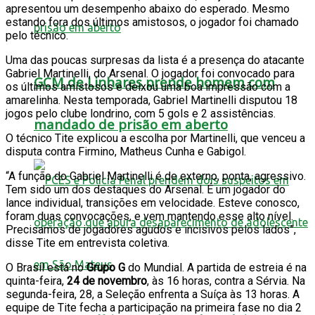
apresentou um desempenho abaixo do esperado. Mesmo
estando fora dos últimos amistosos, o jogador foi chamado
pelo técnico.
Uma das poucas surpresas da lista é a presença do atacante
Gabriel Martinelli, do Arsenal. O jogador foi convocado para
GCM de Linhares prende homem com
os últimos amistosos e deixou uma boa impressão com a
amarelinha. Nesta temporada, Gabriel Martinelli disputou 18
jogos pelo clube londrino, com 5 gols e 2 assistências.
mandado de prisão em aberto
O técnico Tite explicou a escolha por Martinelli, que venceu a
disputa contra Firmino, Matheus Cunha e Gabigol.
“A função do Gabriel Martinelli é de externo, ponta, agressivo.
Tem sido um dos destaques do Arsenal. É um jogador do
lance individual, transições em velocidade. Esteve conosco,
foram duas convocações, e vem mantendo esse alto nível.
Precisamos de jogadores agudos e incisivos pelos lados”,
disse Tite em entrevista coletiva.
O Brasil está no
Grupo G
do Mundial. A partida de estreia é na
quinta-feira,
24 de novembro
, às 16 horas, contra a Sérvia. Na
segunda-feira, 28, a Seleção enfrenta a Suíça às 13 horas. A
equipe de Tite fecha a participação na primeira fase no dia 2