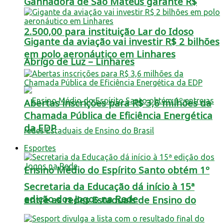
Ganhadora de São Mateus garante R$
2.500,00 para instituição Lar do Idoso
Gigante da aviação vai investir R$ 2 bilhões
em polo aeronáutico em Linhares
Abrigo de Luz – Linhares
Abertas inscrições para R$ 3,6 milhões da
Chamada Pública de Eficiência Energética
da EDP
Esportes
Ensino Médio do Espírito Santo obtém 1º
Secretaria da Educação dá início à 15ª
edição dos Jogos na Rede
entre as redes Estaduais de Ensino do