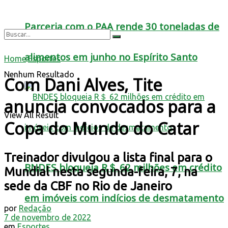
Parceria com o PAA rende 30 toneladas de
alimentos em junho no Espírito Santo
Home
Esportes
Nenhum Resultado
Com Dani Alves, Tite
anuncia convocados para a
View All Result
Copa do Mundo do Catar
Treinador divulgou a lista final para o
BNDES bloqueia R＄ 62 milhões em crédito
Mundial nesta segunda-feira, 7, na
sede da CBF no Rio de Janeiro
em imóveis com indícios de desmatamento
por
Redação
7 de novembro de 2022
em
Esportes