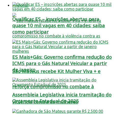
Regional
Qualificar ES – inscrições abertas para
quase 10 mil vagas em 40 cidades; saiba
como participar
ES Mais+Gás: Governo confirma redução do
ICMS para o Gás Natural Veicular a partir
de janeiro
São Mateus recebe Kit Mulher Viva + e
reforça compromisso no combate à
Assembleia Legislativa inicia tramitação do
Orçamento Estadual de 2025
violência contra as mulheres