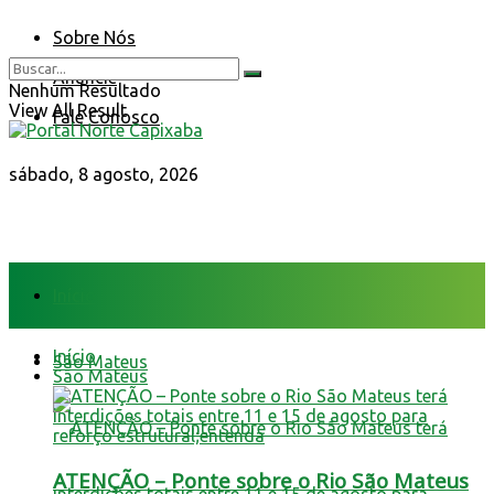
Sobre Nós
Anuncie
Nenhum Resultado
View All Result
Fale Conosco
sábado, 8 agosto, 2026
Início
Início
São Mateus
São Mateus
ATENÇÃO – Ponte sobre o Rio São Mateus