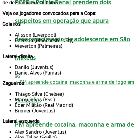
PCES e Polícia Penal prendem dois
de dezembro às 16 horas.
Veja os jogadores convocados para a Copa:
suspeitos em operação que apura
Goleiros
Alisson (Liverpool)
desaparecimento de adolescente em São
Ederson (Manchester City)
Weverton (Palmeiras)
Mateus
Lateral-direita
Danilo (Juventus)
Daniel Alves (Pumas)
Zagueiros
Thiago Silva (Chelsea)
Marquinhos (PSG)
Éder Militão (Real Madrid)
Bremer (Juventus)
Lateral-esquerda
PM apreende cocaína, maconha e arma de
Alex Sandro (Juventus)
Alex Telles (Sevilla)