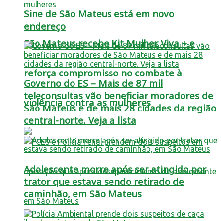
Sine de São Mateus está em novo
endereço
São Mateus recebe Kit Mulher Viva + e
reforça compromisso no combate à
Governo do ES – Mais de 87 mil
teleconsultas vão beneficiar moradores de
violência contra as mulheres
São Mateus e de mais 28 cidades da região
central-norte. Veja a lista
Adolescente morre após ser atingido por
trator que estava sendo retirado de
caminhão, em São Mateus