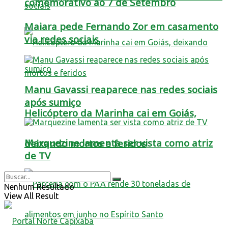
comemorativo ao 7 de Setembro
Maiara pede Fernando Zor em casamento
via redes sociais
Manu Gavassi reaparece nas redes sociais
após sumiço
Helicóptero da Marinha cai em Goiás,
Marquezine lamenta ser vista como atriz
deixando mortos e feridos
de TV
Nenhum Resultado
View All Result