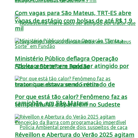
Com vagas para São Mateus, TRT-ES abre
vagas de estágio com bolsas de até R$ 1,9
mil
Ministério Público deflagra Operação
Adolescente morre após ser atingido por
“Tenta a Sorte” em Fundão
trator que estava sendo retirado de
Por que está tão calor? Fenômeno faz as
caminhão, em São Mateus
temperaturas dispararem no Sudeste
Réveillon e Abertura do Verão 2025 agitam