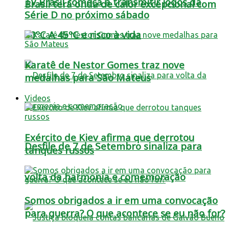
TV Brasil começa a transmitir jogos da
Brasil terá onda de calor excepcional com
Série D no próximo sábado
40ºC A 45ºC e risco à vida
Karatê de Nestor Gomes traz nove
medalhas para São Mateus
Videos
Exército de Kiev afirma que derrotou
Desfile de 7 de Setembro sinaliza para
tanques russos
volta da harmonia e comemoração
Somos obrigados a ir em uma convocação
para guerra? O que acontece se eu não for?