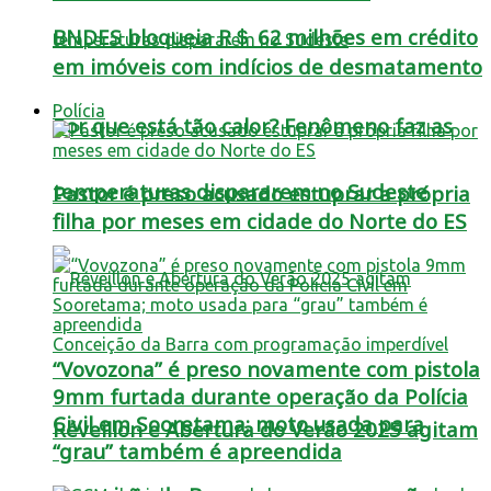
BNDES bloqueia R＄ 62 milhões em crédito
em imóveis com indícios de desmatamento
Polícia
Por que está tão calor? Fenômeno faz as
temperaturas dispararem no Sudeste
Pastor é preso acusado estuprar a própria
filha por meses em cidade do Norte do ES
“Vovozona” é preso novamente com pistola
9mm furtada durante operação da Polícia
Civil em Sooretama; moto usada para
Réveillon e Abertura do Verão 2025 agitam
“grau” também é apreendida