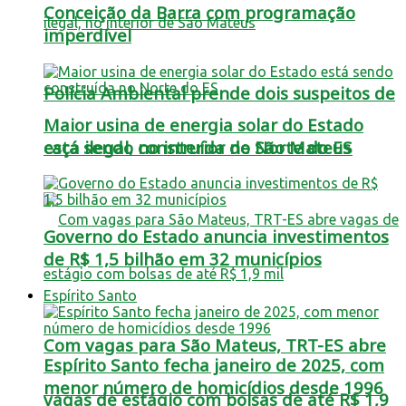
Conceição da Barra com programação
imperdível
Polícia Ambiental prende dois suspeitos de
Maior usina de energia solar do Estado
está sendo construída no Norte do ES
caça ilegal, no interior de São Mateus
Governo do Estado anuncia investimentos
de R$ 1,5 bilhão em 32 municípios
Espírito Santo
Com vagas para São Mateus, TRT-ES abre
Espírito Santo fecha janeiro de 2025, com
menor número de homicídios desde 1996
vagas de estágio com bolsas de até R$ 1,9