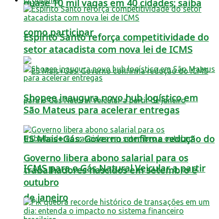
quase 10 mil vagas em 40 cidades; saiba
como participar
Espírito Santo reforça competitividade do
setor atacadista com nova lei de ICMS
Shopee inaugura novo hub logístico em
São Mateus para acelerar entregas
ES Mais+Gás: Governo confirma redução do
Governo libera abono salarial para os
ICMS para o Gás Natural Veicular a partir
trabalhadores nascidos em setembro e
outubro
de janeiro