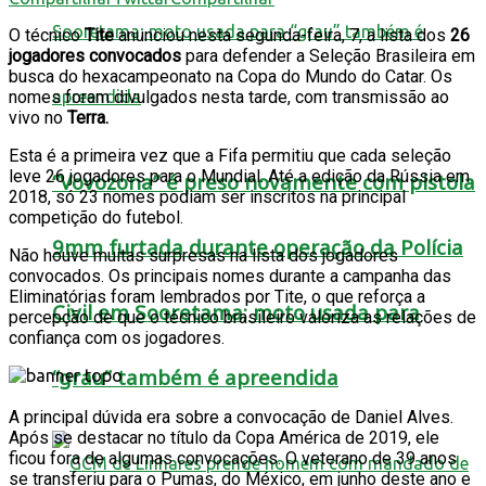
O técnico
Tite
anunciou nesta segunda-feira, 7, a lista dos
26
jogadores convocados
para defender a Seleção Brasileira em
busca do hexacampeonato na Copa do Mundo do Catar. Os
nomes foram divulgados nesta tarde, com transmissão ao
vivo no
Terra.
Esta é a primeira vez que a Fifa permitiu que cada seleção
leve 26 jogadores para o Mundial. Até a edição da Rússia em
“Vovozona” é preso novamente com pistola
2018, só 23 nomes podiam ser inscritos na principal
competição do futebol.
9mm furtada durante operação da Polícia
Não houve muitas surpresas na lista dos jogadores
convocados. Os principais nomes durante a campanha das
Eliminatórias foram lembrados por Tite, o que reforça a
Civil em Sooretama; moto usada para
percepção de que o técnico brasileiro valoriza as relações de
confiança com os jogadores.
“grau” também é apreendida
A principal dúvida era sobre a convocação de Daniel Alves.
Após se destacar no título da Copa América de 2019, ele
ficou fora de algumas convocações. O veterano de 39 anos
se transferiu para o Pumas, do México, em junho deste ano e