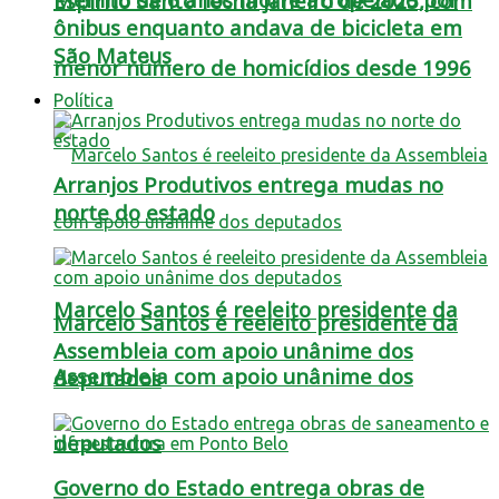
Espírito Santo fecha janeiro de 2025, com
ônibus enquanto andava de bicicleta em
São Mateus
menor número de homicídios desde 1996
Política
Arranjos Produtivos entrega mudas no
norte do estado
Marcelo Santos é reeleito presidente da
Marcelo Santos é reeleito presidente da
Assembleia com apoio unânime dos
Assembleia com apoio unânime dos
deputados
deputados
Governo do Estado entrega obras de