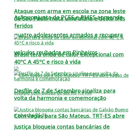
Ataque com arma em escola na zona leste
Ação conjunta da PCES e PMES apreende
de São Paulo mata uma aluna e deixa três
feridos
quatro adolescentes armados e recupera
veículos roubados em Pinheiros
Brasil terá onda de calor excepcional com
40ºC A 45ºC e risco à vida
Desfile de 7 de Setembro sinaliza para
volta da harmonia e comemoração
Com vagas para São Mateus, TRT-ES abre
Justiça bloqueia contas bancárias de