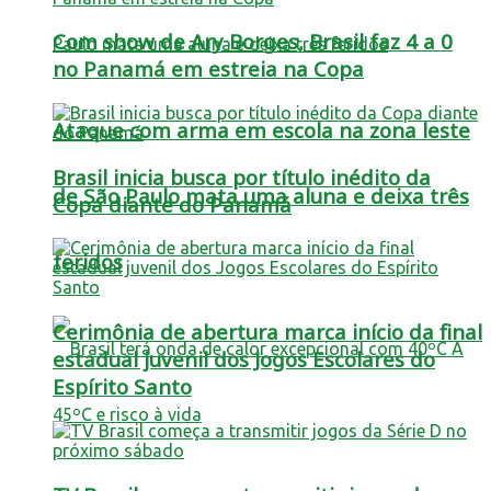
Com show de Ary Borges, Brasil faz 4 a 0
no Panamá em estreia na Copa
Ataque com arma em escola na zona leste
Brasil inicia busca por título inédito da
de São Paulo mata uma aluna e deixa três
Copa diante do Panamá
feridos
Cerimônia de abertura marca início da final
estadual juvenil dos Jogos Escolares do
Espírito Santo