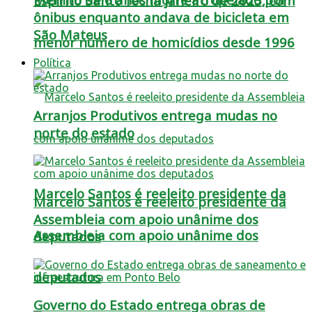
Espírito Santo fecha janeiro de 2025, com
ônibus enquanto andava de bicicleta em
São Mateus
menor número de homicídios desde 1996
Política
Arranjos Produtivos entrega mudas no
norte do estado
Marcelo Santos é reeleito presidente da
Marcelo Santos é reeleito presidente da
Assembleia com apoio unânime dos
Assembleia com apoio unânime dos
deputados
deputados
Governo do Estado entrega obras de