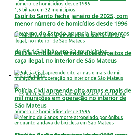
Espírito Santo fecha janeiro de 2025, com
menor número de homicídios desde 1996
Governo do Estado anuncia investimentos
de R$ 1,5 bilhão em 32 municípios
Polícia Ambiental prende dois suspeitos de
caça ilegal, no interior de São Mateus
Espírito Santo
Polícia Civil apreende oito armas e mais de
mil munições em operação no interior de
São Mateus
Menino de 6 anos morre atropelado por