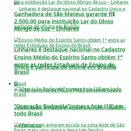
Ganhadora de São Mateus garante R$
2.500,00 para instituição Lar do Idoso
Abrigo de Luz – Linhares
Linhares é destaque nacional no Cadastro
Ensino Médio do Espírito Santo obtém 1º
entre as redes Estaduais de Ensino do
Único e participa de oficina em Brasília
Brasil
Brasil
“Operação Rodovida”começa hoje (18),em
todo Brasil