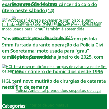
fogo em São Mateus
exame preventivo contra câncer do colo do
útero neste sábado (14)
“Vovozona” é preso novamente com pistola
9mm furtada durante operação da Polícia Civil
em Sooretama; moto usada para “grau”
Espírito Santo fecha janeiro de 2025, com
também é apreendida
menor número de homicídios desde 1996
HGL terá novo mutirão de cirurgias de catarata
neste fim de semana
Categorias