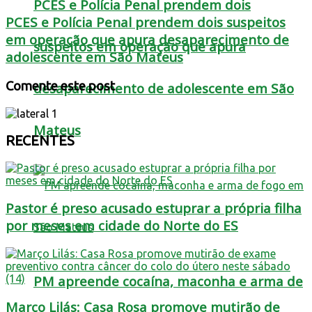
PCES e Polícia Penal prendem dois
PCES e Polícia Penal prendem dois suspeitos
em operação que apura desaparecimento de
suspeitos em operação que apura
adolescente em São Mateus
Comente este post
desaparecimento de adolescente em São
Mateus
RECENTES
Pastor é preso acusado estuprar a própria filha
por meses em cidade do Norte do ES
PM apreende cocaína, maconha e arma de
Março Lilás: Casa Rosa promove mutirão de