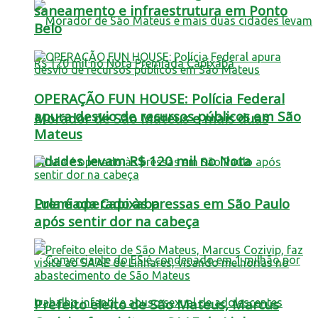
saneamento e infraestrutura em Ponto
Belo
OPERAÇÃO FUN HOUSE: Polícia Federal
apura desvio de recursos públicos em São
Morador de São Mateus e mais duas
Mateus
cidades levam R$ 120 mil no Nota
Lula é operado às pressas em São Paulo
Premiada Capixaba
após sentir dor na cabeça
Prefeito eleito de São Mateus, Marcus