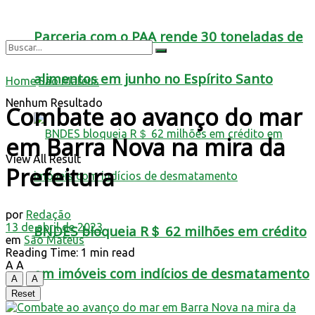
Parceria com o PAA rende 30 toneladas de
alimentos em junho no Espírito Santo
Home
São Mateus
Nenhum Resultado
Combate ao avanço do mar
em Barra Nova na mira da
View All Result
Prefeitura
por
Redação
13 de abril de 2023
BNDES bloqueia R＄ 62 milhões em crédito
em
São Mateus
Reading Time: 1 min read
A
A
em imóveis com indícios de desmatamento
A
A
Reset