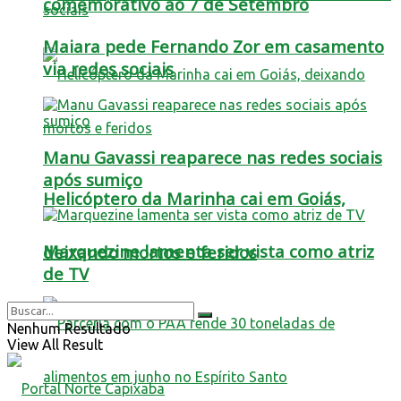
comemorativo ao 7 de Setembro
Maiara pede Fernando Zor em casamento
via redes sociais
Manu Gavassi reaparece nas redes sociais
após sumiço
Helicóptero da Marinha cai em Goiás,
Marquezine lamenta ser vista como atriz
deixando mortos e feridos
de TV
Nenhum Resultado
View All Result