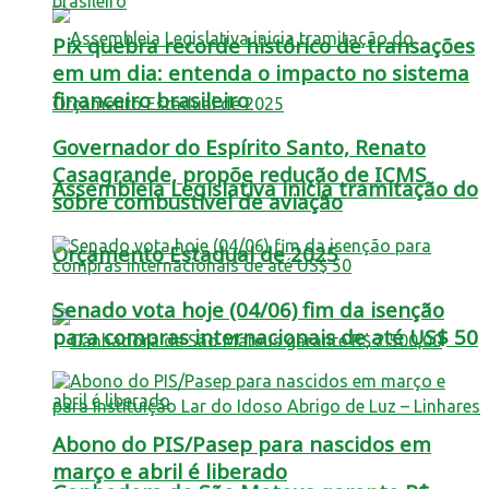
Pix quebra recorde histórico de transações
em um dia: entenda o impacto no sistema
financeiro brasileiro
Governador do Espírito Santo, Renato
Casagrande, propõe redução de ICMS
Assembleia Legislativa inicia tramitação do
sobre combustível de aviação
Orçamento Estadual de 2025
Senado vota hoje (04/06) fim da isenção
para compras internacionais de até US$ 50
Abono do PIS/Pasep para nascidos em
março e abril é liberado