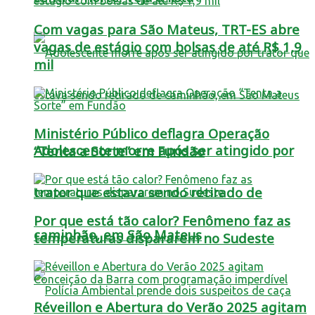
Com vagas para São Mateus, TRT-ES abre
vagas de estágio com bolsas de até R$ 1,9
mil
Ministério Público deflagra Operação
Adolescente morre após ser atingido por
“Tenta a Sorte” em Fundão
trator que estava sendo retirado de
Por que está tão calor? Fenômeno faz as
caminhão, em São Mateus
temperaturas dispararem no Sudeste
Réveillon e Abertura do Verão 2025 agitam