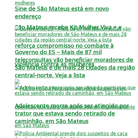
Sine de São Mateus está em novo
endereço
São Mateus recebe Kit Mulher Viva + e
reforça compromisso no combate à
Governo do ES – Mais de 87 mil
teleconsultas vão beneficiar moradores de
violência contra as mulheres
São Mateus e de mais 28 cidades da região
central-norte. Veja a lista
Adolescente morre após ser atingido por
trator que estava sendo retirado de
caminhão, em São Mateus