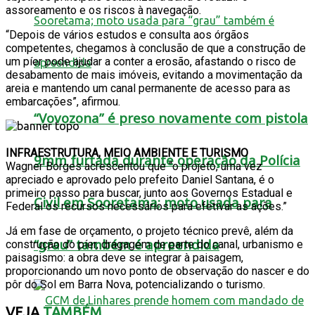
assoreamento e os riscos à navegação.
“Depois de vários estudos e consulta aos órgãos
competentes, chegamos à conclusão de que a construção de
um píer pode ajudar a conter a erosão, afastando o risco de
desabamento de mais imóveis, evitando a movimentação da
areia e mantendo um canal permanente de acesso para as
embarcações”, afirmou.
“Vovozona” é preso novamente com pistola
INFRAESTRUTURA, MEIO AMBIENTE E TURISMO
9mm furtada durante operação da Polícia
Wagner Borges acrescentou que “o projeto, uma vez
apreciado e aprovado pelo prefeito Daniel Santana, é o
primeiro passo para buscar, junto aos Governos Estadual e
Civil em Sooretama; moto usada para
Federal os recursos necessários para efetivar as ações.”
Já em fase de orçamento, o projeto técnico prevê, além da
“grau” também é apreendida
construção do píer, dragagem de parte do canal, urbanismo e
paisagismo: a obra deve se integrar à paisagem,
proporcionando um novo ponto de observação do nascer e do
pôr do Sol em Barra Nova, potencializando o turismo.
VEJA
TAMBÉM