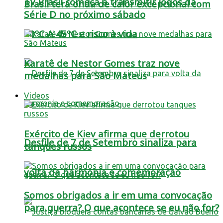
TV Brasil começa a transmitir jogos da
Brasil terá onda de calor excepcional com
Série D no próximo sábado
40ºC A 45ºC e risco à vida
Karatê de Nestor Gomes traz nove
medalhas para São Mateus
Videos
Exército de Kiev afirma que derrotou
Desfile de 7 de Setembro sinaliza para
tanques russos
volta da harmonia e comemoração
Somos obrigados a ir em uma convocação
para guerra? O que acontece se eu não for?