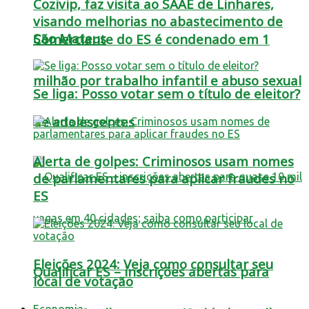
Cozivip, faz visita ao SAAE de Linhares,
visando melhorias no abastecimento de
São Mateus
Comerciante do ES é condenado em 1
milhão por trabalho infantil e abuso sexual
Se liga: Posso votar sem o título de eleitor?
de adolescentes
Alerta de golpes: Criminosos usam nomes
de parlamentares para aplicar fraudes no
ES
Eleições 2024: Veja como consultar seu
Qualificar ES – inscrições abertas para
local de votação
Economia