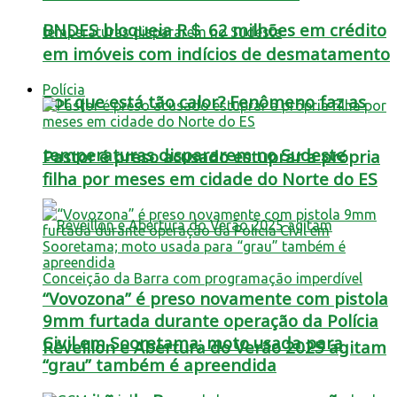
BNDES bloqueia R＄ 62 milhões em crédito
em imóveis com indícios de desmatamento
Polícia
Por que está tão calor? Fenômeno faz as
temperaturas dispararem no Sudeste
Pastor é preso acusado estuprar a própria
filha por meses em cidade do Norte do ES
“Vovozona” é preso novamente com pistola
9mm furtada durante operação da Polícia
Civil em Sooretama; moto usada para
Réveillon e Abertura do Verão 2025 agitam
“grau” também é apreendida