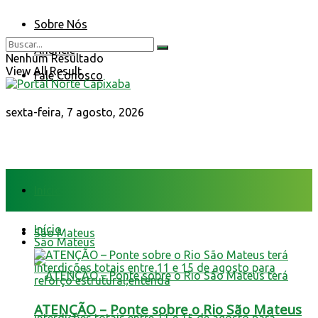
Sobre Nós
Anuncie
Nenhum Resultado
View All Result
Fale Conosco
sexta-feira, 7 agosto, 2026
Início
Início
São Mateus
São Mateus
ATENÇÃO – Ponte sobre o Rio São Mateus