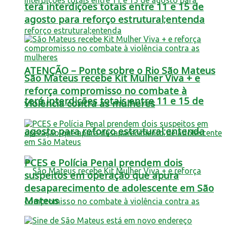
terá interdições totais entre 11 e 15 de
agosto para reforço estrutural;entenda
ATENÇÃO – Ponte sobre o Rio São Mateus
São Mateus recebe Kit Mulher Viva + e
reforça compromisso no combate à
terá interdições totais entre 11 e 15 de
violência contra as mulheres
agosto para reforço estrutural;entenda
PCES e Polícia Penal prendem dois
suspeitos em operação que apura
desaparecimento de adolescente em São
Mateus