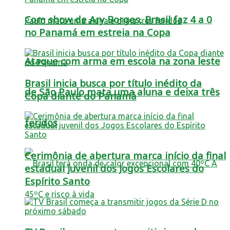
Com show de Ary Borges, Brasil faz 4 a 0
no Panamá em estreia na Copa
Ataque com arma em escola na zona leste
Brasil inicia busca por título inédito da
de São Paulo mata uma aluna e deixa três
Copa diante do Panamá
feridos
Cerimônia de abertura marca início da final
estadual juvenil dos Jogos Escolares do
Espírito Santo