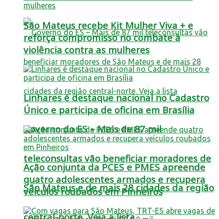
São Mateus recebe Kit Mulher Viva + e
reforça compromisso no combate à
violência contra as mulheres
Linhares é destaque nacional no Cadastro
Único e participa de oficina em Brasília
Governo do ES – Mais de 87 mil
teleconsultas vão beneficiar moradores de
Ação conjunta da PCES e PMES apreende
quatro adolescentes armados e recupera
São Mateus e de mais 28 cidades da região
veículos roubados em Pinheiros
central-norte. Veja a lista