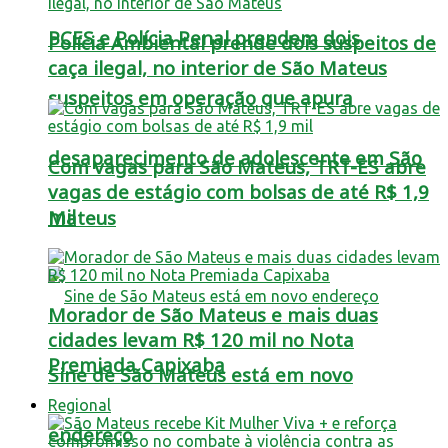
PCES e Polícia Penal prendem dois
Polícia Ambiental prende dois suspeitos de
caça ilegal, no interior de São Mateus
suspeitos em operação que apura
desaparecimento de adolescente em São
Com vagas para São Mateus, TRT-ES abre
vagas de estágio com bolsas de até R$ 1,9
mil
Mateus
Morador de São Mateus e mais duas
cidades levam R$ 120 mil no Nota
Premiada Capixaba
Sine de São Mateus está em novo
Regional
endereço