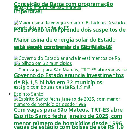
Conceição da Barra com programação
imperdível
Polícia Ambiental prende dois suspeitos de
Maior usina de energia solar do Estado
está sendo construída no Norte do ES
caça ilegal, no interior de São Mateus
Governo do Estado anuncia investimentos
de R$ 1,5 bilhão em 32 municípios
Espírito Santo
Com vagas para São Mateus, TRT-ES abre
Espírito Santo fecha janeiro de 2025, com
menor número de homicídios desde 1996
vagas de estágio com bolsas de até R$ 1,9