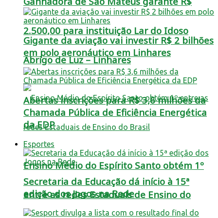
Ganhadora de São Mateus garante R$
2.500,00 para instituição Lar do Idoso
Gigante da aviação vai investir R$ 2 bilhões
em polo aeronáutico em Linhares
Abrigo de Luz – Linhares
Abertas inscrições para R$ 3,6 milhões da
Chamada Pública de Eficiência Energética
da EDP
Esportes
Ensino Médio do Espírito Santo obtém 1º
Secretaria da Educação dá início à 15ª
edição dos Jogos na Rede
entre as redes Estaduais de Ensino do