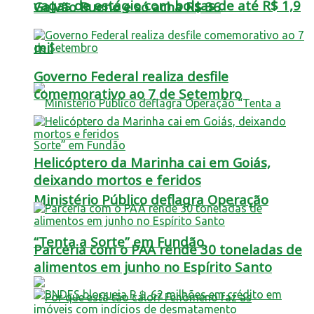
vagas de estágio com bolsas de até R$ 1,9
Galvão Bueno e só acha R$ 36
mil
Governo Federal realiza desfile
comemorativo ao 7 de Setembro
Helicóptero da Marinha cai em Goiás,
deixando mortos e feridos
Ministério Público deflagra Operação
“Tenta a Sorte” em Fundão
Parceria com o PAA rende 30 toneladas de
alimentos em junho no Espírito Santo