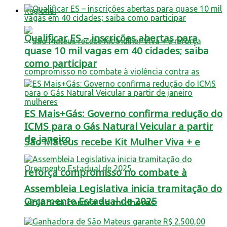
Regional
Qualificar ES – inscrições abertas para
quase 10 mil vagas em 40 cidades; saiba
como participar
ES Mais+Gás: Governo confirma redução do
ICMS para o Gás Natural Veicular a partir
de janeiro
São Mateus recebe Kit Mulher Viva + e
reforça compromisso no combate à
Assembleia Legislativa inicia tramitação do
Orçamento Estadual de 2025
violência contra as mulheres