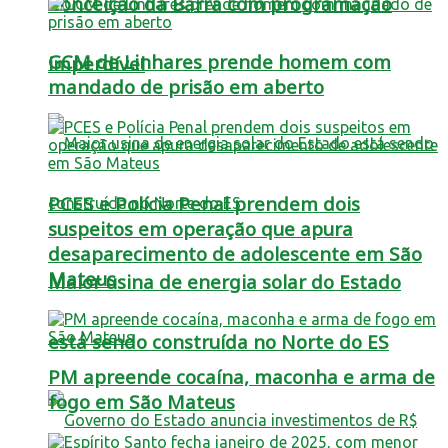
Conceição da Barra com programação
GCM de Linhares prende homem com
imperdível
mandado de prisão em aberto
PCES e Polícia Penal prendem dois
suspeitos em operação que apura
desaparecimento de adolescente em São
Mateus
Maior usina de energia solar do Estado
está sendo construída no Norte do ES
PM apreende cocaína, maconha e arma de
fogo em São Mateus