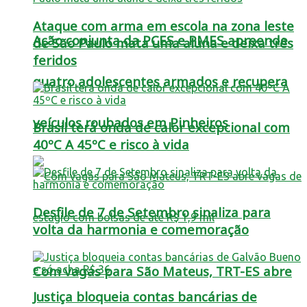
Ataque com arma em escola na zona leste
Ação conjunta da PCES e PMES apreende
de São Paulo mata uma aluna e deixa três
feridos
quatro adolescentes armados e recupera
veículos roubados em Pinheiros
Brasil terá onda de calor excepcional com
40ºC A 45ºC e risco à vida
Desfile de 7 de Setembro sinaliza para
volta da harmonia e comemoração
Com vagas para São Mateus, TRT-ES abre
Justiça bloqueia contas bancárias de