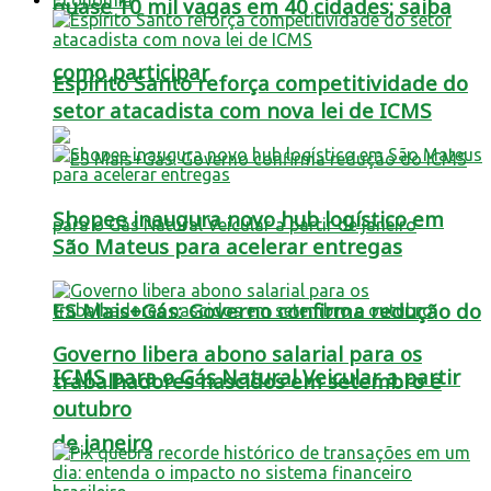
quase 10 mil vagas em 40 cidades; saiba
como participar
Espírito Santo reforça competitividade do
setor atacadista com nova lei de ICMS
Shopee inaugura novo hub logístico em
São Mateus para acelerar entregas
ES Mais+Gás: Governo confirma redução do
Governo libera abono salarial para os
ICMS para o Gás Natural Veicular a partir
trabalhadores nascidos em setembro e
outubro
de janeiro