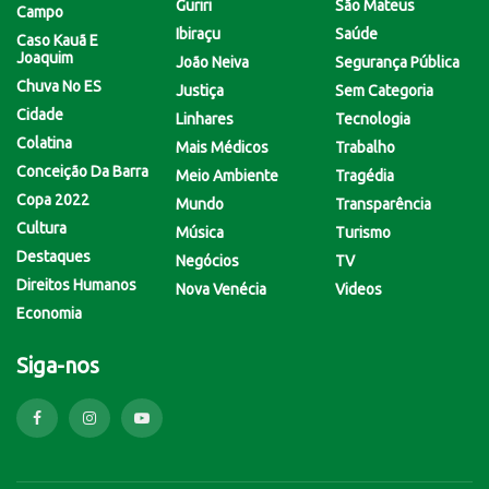
Guriri
São Mateus
Campo
Ibiraçu
Saúde
Caso Kauã E
Joaquim
João Neiva
Segurança Pública
Chuva No ES
Justiça
Sem Categoria
Cidade
Linhares
Tecnologia
Colatina
Mais Médicos
Trabalho
Conceição Da Barra
Meio Ambiente
Tragédia
Copa 2022
Mundo
Transparência
Cultura
Música
Turismo
Destaques
Negócios
TV
Direitos Humanos
Nova Venécia
Videos
Economia
Siga-nos