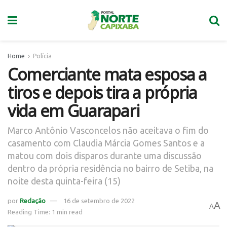
Home
Polícia
Comerciante mata esposa a
tiros e depois tira a própria
vida em Guarapari
Marco Antônio Vasconcelos não aceitava o fim do
casamento com Claudia Márcia Gomes Santos e a
matou com dois disparos durante uma discussão
dentro da própria residência no bairro de Setiba, na
noite desta quinta-feira (15)
por
Redação
16 de setembro de 2022
A
A
Reading Time: 1 min read