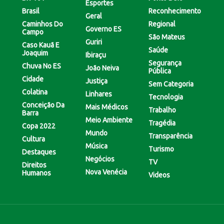
Esportes
Brasil
Reconhecimento
Geral
Caminhos Do
Regional
Governo ES
Campo
São Mateus
Guriri
Caso Kauã E
Saúde
Joaquim
Ibiraçu
Segurança
Chuva No ES
João Neiva
Pública
Cidade
Justiça
Sem Categoria
Colatina
Linhares
Tecnologia
Conceição Da
Mais Médicos
Trabalho
Barra
Meio Ambiente
Tragédia
Copa 2022
Mundo
Transparência
Cultura
Música
Turismo
Destaques
Negócios
TV
Direitos
Nova Venécia
Humanos
Videos