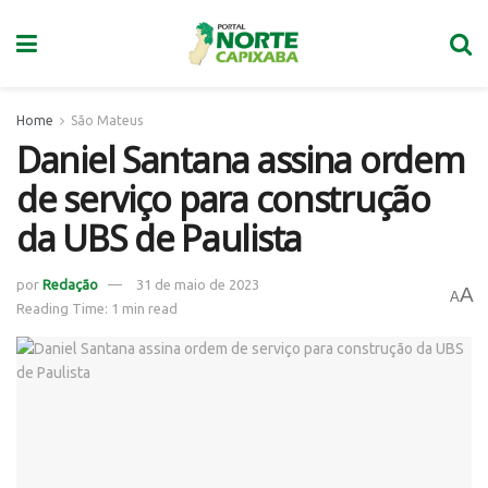
Home
São Mateus
Daniel Santana assina ordem
de serviço para construção
da UBS de Paulista
por
Redação
31 de maio de 2023
A
A
Reading Time: 1 min read