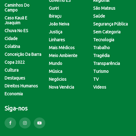
Governo ES
Regional
Caminhos Do
Guriri
São Mateus
Campo
Ibiraçu
Saúde
Caso Kauã E
Joaquim
João Neiva
Segurança Pública
Chuva No ES
Justiça
Sem Categoria
Cidade
Linhares
Tecnologia
Colatina
Mais Médicos
Trabalho
Conceição Da Barra
Meio Ambiente
Tragédia
Copa 2022
Mundo
Transparência
Cultura
Música
Turismo
Destaques
Negócios
TV
Direitos Humanos
Nova Venécia
Videos
Economia
Siga-nos