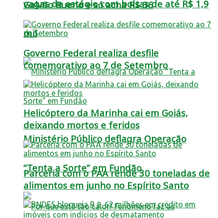
vagas de estágio com bolsas de até R$ 1,9
Galvão Bueno e só acha R$ 36
mil
Governo Federal realiza desfile
comemorativo ao 7 de Setembro
Helicóptero da Marinha cai em Goiás,
deixando mortos e feridos
Ministério Público deflagra Operação
“Tenta a Sorte” em Fundão
Parceria com o PAA rende 30 toneladas de
alimentos em junho no Espírito Santo