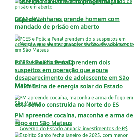
Conceição da Barra com programação
GCM de Linhares prende homem com
imperdível
mandado de prisão em aberto
PCES e Polícia Penal prendem dois
suspeitos em operação que apura
desaparecimento de adolescente em São
Mateus
Maior usina de energia solar do Estado
está sendo construída no Norte do ES
PM apreende cocaína, maconha e arma de
fogo em São Mateus