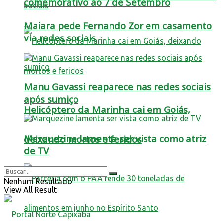
comemorativo ao 7 de Setembro
Maiara pede Fernando Zor em casamento
via redes sociais
Manu Gavassi reaparece nas redes sociais
após sumiço
Helicóptero da Marinha cai em Goiás,
Marquezine lamenta ser vista como atriz
deixando mortos e feridos
de TV
Nenhum Resultado
View All Result