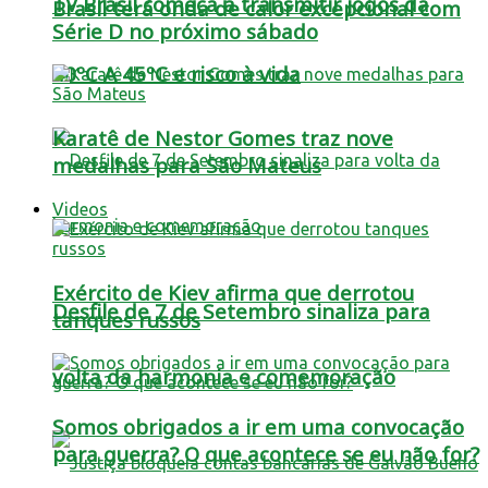
TV Brasil começa a transmitir jogos da
Brasil terá onda de calor excepcional com
Série D no próximo sábado
40ºC A 45ºC e risco à vida
Karatê de Nestor Gomes traz nove
medalhas para São Mateus
Videos
Exército de Kiev afirma que derrotou
Desfile de 7 de Setembro sinaliza para
tanques russos
volta da harmonia e comemoração
Somos obrigados a ir em uma convocação
para guerra? O que acontece se eu não for?