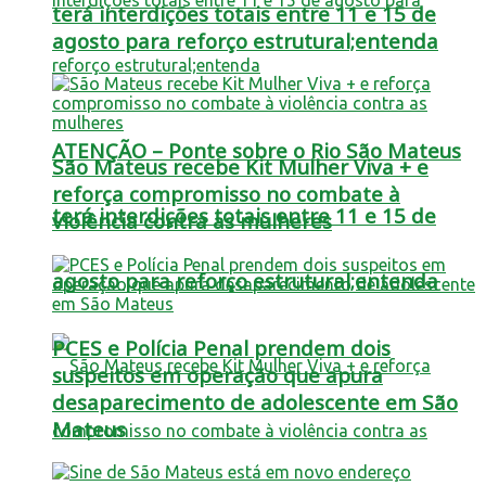
terá interdições totais entre 11 e 15 de
agosto para reforço estrutural;entenda
ATENÇÃO – Ponte sobre o Rio São Mateus
São Mateus recebe Kit Mulher Viva + e
reforça compromisso no combate à
terá interdições totais entre 11 e 15 de
violência contra as mulheres
agosto para reforço estrutural;entenda
PCES e Polícia Penal prendem dois
suspeitos em operação que apura
desaparecimento de adolescente em São
Mateus