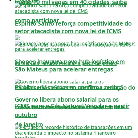
quase 10 mil vagas em 40 cidades; saiba
como participar
Espírito Santo reforça competitividade do
setor atacadista com nova lei de ICMS
Shopee inaugura novo hub logístico em
São Mateus para acelerar entregas
ES Mais+Gás: Governo confirma redução do
Governo libera abono salarial para os
ICMS para o Gás Natural Veicular a partir
trabalhadores nascidos em setembro e
outubro
de janeiro