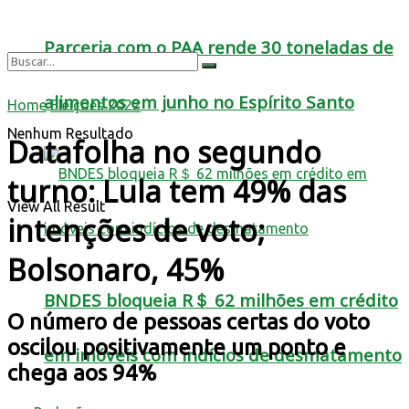
Parceria com o PAA rende 30 toneladas de
alimentos em junho no Espírito Santo
Home
Eleições 2022
Nenhum Resultado
Datafolha no segundo
turno: Lula tem 49% das
View All Result
intenções de voto;
Bolsonaro, 45%
BNDES bloqueia R＄ 62 milhões em crédito
O número de pessoas certas do voto
oscilou positivamente um ponto e
em imóveis com indícios de desmatamento
chega aos 94%