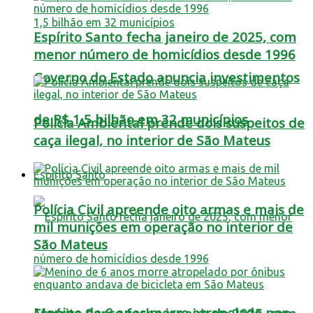
Espírito Santo fecha janeiro de 2025, com
menor número de homicídios desde 1996
Governo do Estado anuncia investimentos
de R$ 1,5 bilhão em 32 municípios
Polícia Ambiental prende dois suspeitos de
caça ilegal, no interior de São Mateus
Espírito Santo
Polícia Civil apreende oito armas e mais de
mil munições em operação no interior de
São Mateus
Menino de 6 anos morre atropelado por