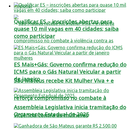
Regional
Qualificar ES – inscrições abertas para
quase 10 mil vagas em 40 cidades; saiba
como participar
ES Mais+Gás: Governo confirma redução do
ICMS para o Gás Natural Veicular a partir
de janeiro
São Mateus recebe Kit Mulher Viva + e
reforça compromisso no combate à
Assembleia Legislativa inicia tramitação do
Orçamento Estadual de 2025
violência contra as mulheres