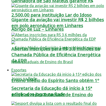
Ganhadora de São Mateus garante R$
2.500,00 para instituição Lar do Idoso
Gigante da aviação vai investir R$ 2 bilhões
em polo aeronáutico em Linhares
Abrigo de Luz – Linhares
Abertas inscrições para R$ 3,6 milhões da
Chamada Pública de Eficiência Energética
da EDP
Esportes
Ensino Médio do Espírito Santo obtém 1º
Secretaria da Educação dá início à 15ª
edição dos Jogos na Rede
entre as redes Estaduais de Ensino do