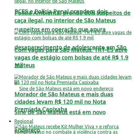
PCES e Polícia Penal prendem dois
Polícia Ambiental prende dois suspeitos de
caça ilegal, no interior de São Mateus
suspeitos em operação que apura
desaparecimento de adolescente em São
Com vagas para São Mateus, TRT-ES abre
vagas de estágio com bolsas de até R$ 1,9
mil
Mateus
Morador de São Mateus e mais duas
cidades levam R$ 120 mil no Nota
Premiada Capixaba
Sine de São Mateus está em novo
Regional
endereço