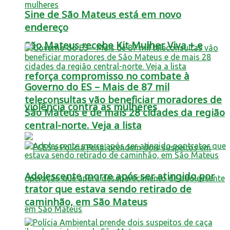
Sine de São Mateus está em novo
endereço
São Mateus recebe Kit Mulher Viva + e
reforça compromisso no combate à
Governo do ES – Mais de 87 mil
teleconsultas vão beneficiar moradores de
violência contra as mulheres
São Mateus e de mais 28 cidades da região
central-norte. Veja a lista
Adolescente morre após ser atingido por
trator que estava sendo retirado de
caminhão, em São Mateus