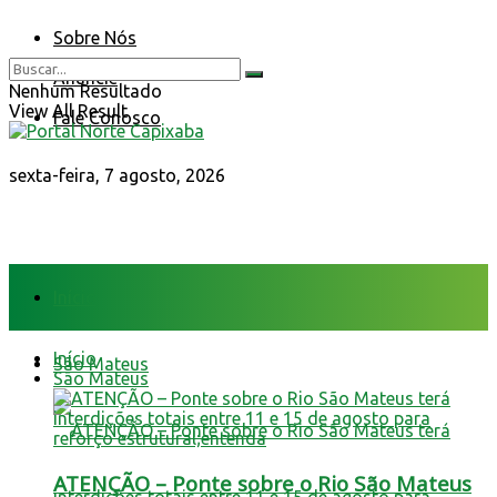
Sobre Nós
Anuncie
Nenhum Resultado
View All Result
Fale Conosco
sexta-feira, 7 agosto, 2026
Início
Início
São Mateus
São Mateus
ATENÇÃO – Ponte sobre o Rio São Mateus