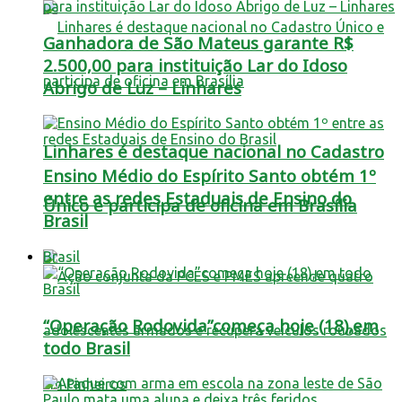
Ganhadora de São Mateus garante R$
2.500,00 para instituição Lar do Idoso
Abrigo de Luz – Linhares
Linhares é destaque nacional no Cadastro
Ensino Médio do Espírito Santo obtém 1º
entre as redes Estaduais de Ensino do
Único e participa de oficina em Brasília
Brasil
Brasil
“Operação Rodovida”começa hoje (18),em
todo Brasil