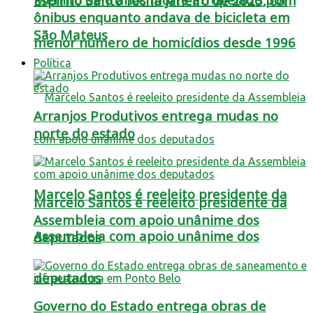
Espírito Santo fecha janeiro de 2025, com
ônibus enquanto andava de bicicleta em
São Mateus
menor número de homicídios desde 1996
Política
Arranjos Produtivos entrega mudas no
norte do estado
Marcelo Santos é reeleito presidente da
Marcelo Santos é reeleito presidente da
Assembleia com apoio unânime dos
Assembleia com apoio unânime dos
deputados
deputados
Governo do Estado entrega obras de