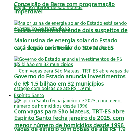
Conceição da Barra com programação
imperdível
Polícia Ambiental prende dois suspeitos de
Maior usina de energia solar do Estado
está sendo construída no Norte do ES
caça ilegal, no interior de São Mateus
Governo do Estado anuncia investimentos
de R$ 1,5 bilhão em 32 municípios
Espírito Santo
Com vagas para São Mateus, TRT-ES abre
Espírito Santo fecha janeiro de 2025, com
menor número de homicídios desde 1996
vagas de estágio com bolsas de até R$ 1,9