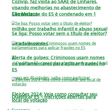
Cozivip, faz visita ao SAAE de Linhares,
visando melhorias no abastecimento de
São Mateus
Comerciante do ES é condenado em 1
milhão por trabalho infantil e abuso sexual
Se liga: Posso votar sem o título de eleitor?
de adolescentes
Alerta de golpes: Criminosos usam nomes
de parlamentares para aplicar fraudes no
ES
Eleições 2024: Veja como consultar seu
Qualificar ES – inscrições abertas para
local de votação
Economia