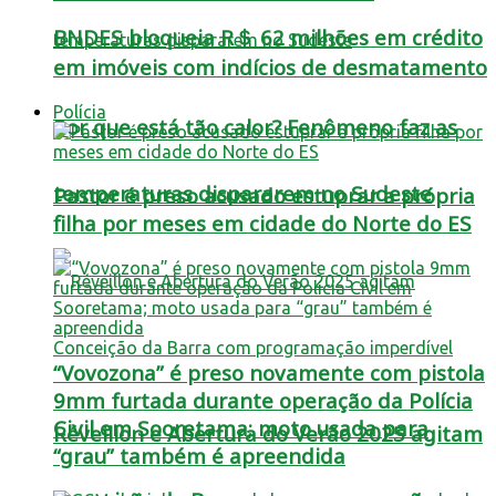
BNDES bloqueia R＄ 62 milhões em crédito
em imóveis com indícios de desmatamento
Polícia
Por que está tão calor? Fenômeno faz as
temperaturas dispararem no Sudeste
Pastor é preso acusado estuprar a própria
filha por meses em cidade do Norte do ES
“Vovozona” é preso novamente com pistola
9mm furtada durante operação da Polícia
Civil em Sooretama; moto usada para
Réveillon e Abertura do Verão 2025 agitam
“grau” também é apreendida