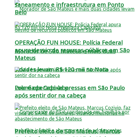
saneamento e infraestrutura em Ponto
Belo
OPERAÇÃO FUN HOUSE: Polícia Federal
apura desvio de recursos públicos em São
Morador de São Mateus e mais duas
Mateus
cidades levam R$ 120 mil no Nota
Lula é operado às pressas em São Paulo
Premiada Capixaba
após sentir dor na cabeça
Prefeito eleito de São Mateus, Marcus