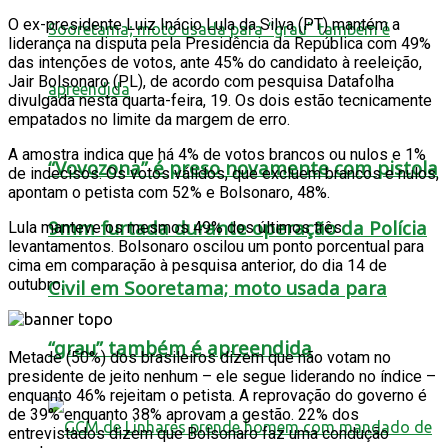
O ex-presidente Luiz Inácio Lula da Silva (PT) mantém a
liderança na disputa pela Presidência da República com 49%
das intenções de votos, ante 45% do candidato à reeleição,
Jair Bolsonaro (PL), de acordo com pesquisa Datafolha
divulgada nesta quarta-feira, 19. Os dois estão tecnicamente
empatados no limite da margem de erro.
A amostra indica que há 4% de votos brancos ou nulos e 1%
“Vovozona” é preso novamente com pistola
de indecisos. Os votos válidos, que excluem brancos e nulos,
apontam o petista com 52% e Bolsonaro, 48%.
9mm furtada durante operação da Polícia
Lula manteve os mesmos 49% dos últimos três
levantamentos. Bolsonaro oscilou um ponto porcentual para
cima em comparação à pesquisa anterior, do dia 14 de
outubro.
Civil em Sooretama; moto usada para
“grau” também é apreendida
Metade (50%) dos brasileiros dizem que não votam no
presidente de jeito nenhum – ele segue liderando no índice –
enquanto 46% rejeitam o petista. A reprovação do governo é
de 39% enquanto 38% aprovam a gestão. 22% dos
entrevistados dizem que Bolsonaro faz uma condução