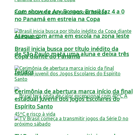
Com show de Ary Borges, Brasil faz 4 a 0
no Panamá em estreia na Copa
Ataque com arma em escola na zona leste
Brasil inicia busca por título inédito da
de São Paulo mata uma aluna e deixa três
Copa diante do Panamá
feridos
Cerimônia de abertura marca início da final
estadual juvenil dos Jogos Escolares do
Espírito Santo