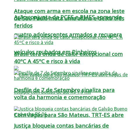
Ataque com arma em escola na zona leste
Ação conjunta da PCES e PMES apreende
de São Paulo mata uma aluna e deixa três
feridos
quatro adolescentes armados e recupera
veículos roubados em Pinheiros
Brasil terá onda de calor excepcional com
40ºC A 45ºC e risco à vida
Desfile de 7 de Setembro sinaliza para
volta da harmonia e comemoração
Com vagas para São Mateus, TRT-ES abre
Justiça bloqueia contas bancárias de