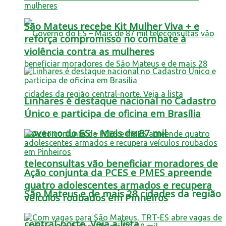
São Mateus recebe Kit Mulher Viva + e
reforça compromisso no combate à
violência contra as mulheres
Linhares é destaque nacional no Cadastro
Único e participa de oficina em Brasília
Governo do ES – Mais de 87 mil
teleconsultas vão beneficiar moradores de
Ação conjunta da PCES e PMES apreende
quatro adolescentes armados e recupera
São Mateus e de mais 28 cidades da região
veículos roubados em Pinheiros
central-norte. Veja a lista