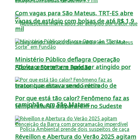
Com vagas para São Mateus, TRT-ES abre
vagas de estágio com bolsas de até R$ 1,9
mil
Ministério Público deflagra Operação
Adolescente morre após ser atingido por
“Tenta a Sorte” em Fundão
trator que estava sendo retirado de
Por que está tão calor? Fenômeno faz as
caminhão, em São Mateus
temperaturas dispararem no Sudeste
Réveillon e Abertura do Verão 2025 agitam