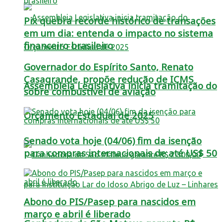
Pix quebra recorde histórico de transações
em um dia: entenda o impacto no sistema
financeiro brasileiro
Governador do Espírito Santo, Renato
Casagrande, propõe redução de ICMS
Assembleia Legislativa inicia tramitação do
sobre combustível de aviação
Orçamento Estadual de 2025
Senado vota hoje (04/06) fim da isenção
para compras internacionais de até US$ 50
Abono do PIS/Pasep para nascidos em
março e abril é liberado