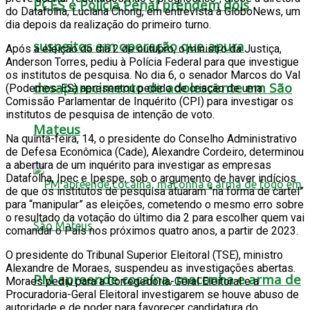
PCES e Polícia Penal prendem dois
do Datafolha, Luciana Chong, em entrevista à GloboNews, um
dia depois da realização do primeiro turno.
suspeitos em operação que apura
Após a eleição do dia 2 de outubro, o ministro da Justiça,
Anderson Torres, pediu à Polícia Federal para que investigue
os institutos de pesquisa. No dia 6, o senador Marcos do Val
desaparecimento de adolescente em São
(Podemos-ES) apresentou pedido de criação de uma
Comissão Parlamentar de Inquérito (CPI) para investigar os
institutos de pesquisa de intenção de voto.
Mateus
Na quinta-feira, 14, o presidente do Conselho Administrativo
de Defesa Econômica (Cade), Alexandre Cordeiro, determinou
a abertura de um inquérito para investigar as empresas
Datafolha, Ipec e Ipespe, sob o argumento de haver indícios
de que os institutos de pesquisa atuaram “na forma de cartel”
para “manipular” as eleições, cometendo o mesmo erro sobre
o resultado da votação do último dia 2 para escolher quem vai
comandar o País nos próximos quatro anos, a partir de 2023.
O presidente do Tribunal Superior Eleitoral (TSE), ministro
Alexandre de Moraes, suspendeu as investigações abertas.
PM apreende cocaína, maconha e arma de
Moraes pediu para a Corregedoria-Geral Eleitoral e a
Procuradoria-Geral Eleitoral investigarem se houve abuso de
autoridade e de poder para favorecer candidatura do