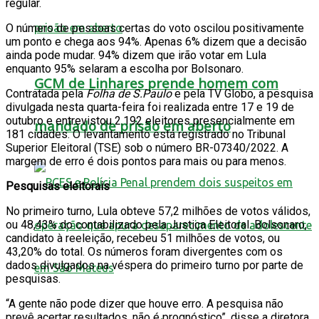
regular.
O número de pessoas certas do voto oscilou positivamente
um ponto e chega aos 94%. Apenas 6% dizem que a decisão
ainda pode mudar. 94% dizem que irão votar em Lula
enquanto 95% selaram a escolha por Bolsonaro.
GCM de Linhares prende homem com
Contratada pela
Folha de S.Paulo
e pela TV Globo, a pesquisa
divulgada nesta quarta-feira foi realizada entre 17 e 19 de
outubro e entrevistou 2.192 eleitores presencialmente em
mandado de prisão em aberto
181 cidades. O levantamento está registrado no Tribunal
Superior Eleitoral (TSE) sob o número BR-07340/2022. A
margem de erro é dois pontos para mais ou para menos.
Pesquisas eleitorais
No primeiro turno, Lula obteve 57,2 milhões de votos válidos,
ou 48,43% do contabilizado pela Justiça Eleitoral. Bolsonaro,
candidato à reeleição, recebeu 51 milhões de votos, ou
43,20% do total. Os números foram divergentes com os
dados divulgados na véspera do primeiro turno por parte de
pesquisas.
“A gente não pode dizer que houve erro. A pesquisa não
prevê acertar resultados, não é prognóstico”, disse a diretora