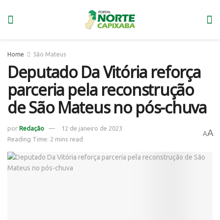
Home
São Mateus
Deputado Da Vitória reforça
parceria pela reconstrução
de São Mateus no pós-chuva
por
Redação
12 de janeiro de 2023
A
A
Reading Time: 2 mins read