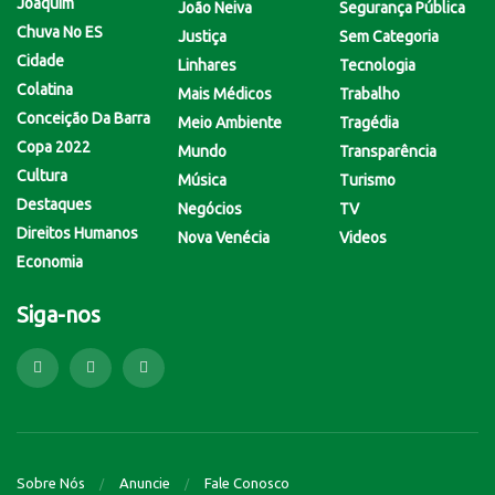
Joaquim
João Neiva
Segurança Pública
Chuva No ES
Justiça
Sem Categoria
Cidade
Linhares
Tecnologia
Colatina
Mais Médicos
Trabalho
Conceição Da Barra
Meio Ambiente
Tragédia
Copa 2022
Mundo
Transparência
Cultura
Música
Turismo
Destaques
Negócios
TV
Direitos Humanos
Nova Venécia
Videos
Economia
Siga-nos
Sobre Nós
Anuncie
Fale Conosco