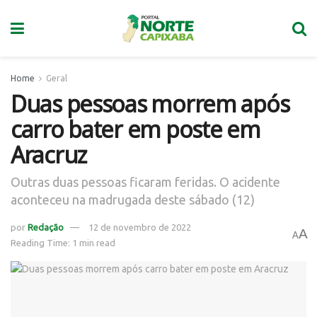
Home
Geral
Duas pessoas morrem após
carro bater em poste em
Aracruz
Outras duas pessoas ficaram feridas. O acidente
aconteceu na madrugada deste sábado (12)
por
Redação
12 de novembro de 2022
A
A
Reading Time: 1 min read