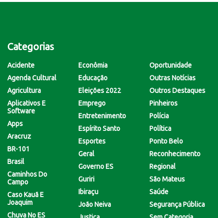
Categorias
Acidente
Econômia
Oportunidade
Agenda Cultural
Educação
Outras Notícias
Agricultura
Eleições 2022
Outros Destaques
Aplicativos E
Emprego
Pinheiros
Software
Entretenimento
Polícia
Apps
Espírito Santo
Política
Aracruz
Esportes
Ponto Belo
BR-101
Geral
Reconhecimento
Brasil
Governo ES
Regional
Caminhos Do
Guriri
São Mateus
Campo
Ibiraçu
Saúde
Caso Kauã E
Joaquim
João Neiva
Segurança Pública
Chuva No ES
Justiça
Sem Categoria