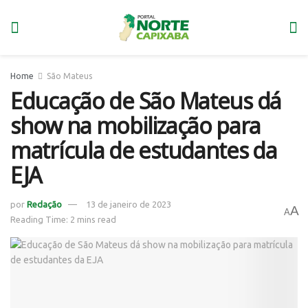
Home
São Mateus
Educação de São Mateus dá
show na mobilização para
matrícula de estudantes da
EJA
por
Redação
13 de janeiro de 2023
A
A
Reading Time: 2 mins read