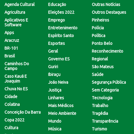
Agenda Cultural
Educação
Outras Notícias
Agricultura
Eleições 2022
Outros Destaques
Aplicativos E
Emprego
Pinheiros
Software
Entretenimento
Polícia
Apps
Espírito Santo
Política
Aracruz
Esportes
Ponto Belo
BR-101
Geral
Reconhecimento
Brasil
Governo ES
Regional
Caminhos Do
Guriri
São Mateus
Campo
Ibiraçu
Saúde
Caso Kauã E
Joaquim
João Neiva
Segurança Pública
Chuva No ES
Justiça
Sem Categoria
Cidade
Linhares
Tecnologia
Colatina
Mais Médicos
Trabalho
Conceição Da Barra
Meio Ambiente
Tragédia
Copa 2022
Mundo
Transparência
Cultura
Música
Turismo