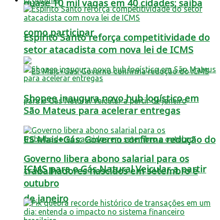
quase 10 mil vagas em 40 cidades; saiba
como participar
Espírito Santo reforça competitividade do
setor atacadista com nova lei de ICMS
Shopee inaugura novo hub logístico em
São Mateus para acelerar entregas
ES Mais+Gás: Governo confirma redução do
Governo libera abono salarial para os
ICMS para o Gás Natural Veicular a partir
trabalhadores nascidos em setembro e
outubro
de janeiro