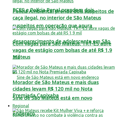
PCES e Polícia Penal prendem dois
Polícia Ambiental prende dois suspeitos de
caça ilegal, no interior de São Mateus
suspeitos em operação que apura
desaparecimento de adolescente em São
Com vagas para São Mateus, TRT-ES abre
vagas de estágio com bolsas de até R$ 1,9
mil
Mateus
Morador de São Mateus e mais duas
cidades levam R$ 120 mil no Nota
Premiada Capixaba
Sine de São Mateus está em novo
Regional
endereço