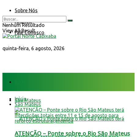
Sobre Nós
Anuncie
Nenhum Resultado
View All Result
Fale Conosco
quinta-feira, 6 agosto, 2026
Início
Início
São Mateus
São Mateus
ATENÇÃO – Ponte sobre o Rio São Mateus