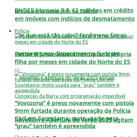
BNDES bloqueia R＄ 62 milhões em crédito
em imóveis com indícios de desmatamento
Polícia
Por que está tão calor? Fenômeno faz as
temperaturas dispararem no Sudeste
Pastor é preso acusado estuprar a própria
filha por meses em cidade do Norte do ES
“Vovozona” é preso novamente com pistola
9mm furtada durante operação da Polícia
Civil em Sooretama; moto usada para
Réveillon e Abertura do Verão 2025 agitam
“grau” também é apreendida