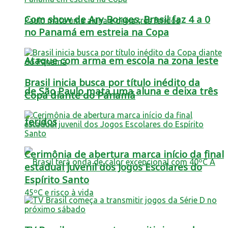
Com show de Ary Borges, Brasil faz 4 a 0
no Panamá em estreia na Copa
Ataque com arma em escola na zona leste
Brasil inicia busca por título inédito da
de São Paulo mata uma aluna e deixa três
Copa diante do Panamá
feridos
Cerimônia de abertura marca início da final
estadual juvenil dos Jogos Escolares do
Espírito Santo