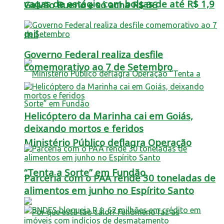
vagas de estágio com bolsas de até R$ 1,9
Galvão Bueno e só acha R$ 36
mil
Governo Federal realiza desfile
comemorativo ao 7 de Setembro
Helicóptero da Marinha cai em Goiás,
deixando mortos e feridos
Ministério Público deflagra Operação
“Tenta a Sorte” em Fundão
Parceria com o PAA rende 30 toneladas de
alimentos em junho no Espírito Santo