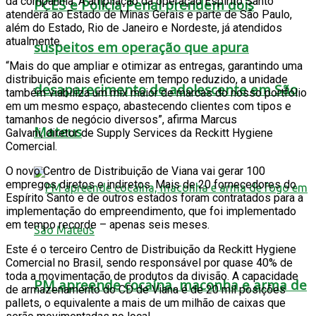
da companhia. A ampliação da operação Espírito Santo
PCES e Polícia Penal prendem dois
atenderá ao Estado de Minas Gerais e parte de São Paulo,
além do Estado, Rio de Janeiro e Nordeste, já atendidos
atualmente.
suspeitos em operação que apura
“Mais do que ampliar e otimizar as entregas, garantindo uma
distribuição mais eficiente em tempo reduzido, a unidade
desaparecimento de adolescente em São
também viabiliza um mix maior de marcas do nosso portfólio
em um mesmo espaço, abastecendo clientes com tipos e
tamanhos de negócio diversos”, afirma Marcus
Mateus
Galvani, diretor de Supply Services da Reckitt Hygiene
Comercial.
O novo Centro de Distribuição de Viana vai gerar 100
empregos diretos e indiretos. Mais de 20 fornecedores do
Espírito Santo e de outros estados foram contratados para a
implementação do empreendimento, que foi implementado
em tempo recorde – apenas seis meses.
Este é o terceiro Centro de Distribuição da Reckitt Hygiene
Comercial no Brasil, sendo responsável por quase 40% de
toda a movimentação de produtos da divisão. A capacidade
PM apreende cocaína, maconha e arma de
de armazenamento do CD de Viana é de 20 mil posições
pallets, o equivalente a mais de um milhão de caixas que