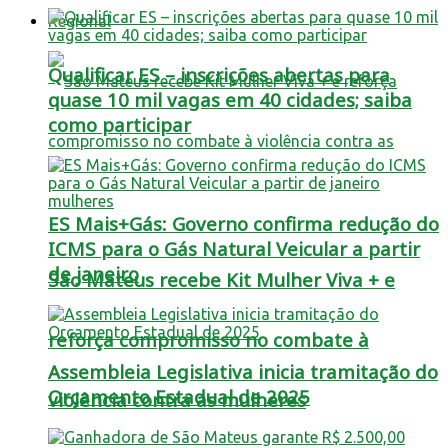
Regional
Qualificar ES – inscrições abertas para
quase 10 mil vagas em 40 cidades; saiba
como participar
ES Mais+Gás: Governo confirma redução do
ICMS para o Gás Natural Veicular a partir
de janeiro
São Mateus recebe Kit Mulher Viva + e
reforça compromisso no combate à
Assembleia Legislativa inicia tramitação do
Orçamento Estadual de 2025
violência contra as mulheres