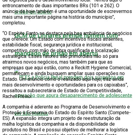
entroncamento de duas importantes BRs (101 e 262). O
anúncio de hoje também é uma oportunidade de escrevermos
mais uma importante página na história do município”,
completou.
“O Espírito Santo se destaca pela boa ambiência de negócios
GCM de Linhares prende homem com
que oferece. Um Estado com incentivos fiscais atraentes,
estabilidade fiscal, segurança jurídica e institucional,
competitivo, com mão de obra qualificada e localização
mandado de prisão em aberto
estratégica. Esses fatores são primordiais não só para
atrairmos novos negócios, mas também para que as
empresas que aqui estão, como a Reckitt Hygiene Comercial,
permaneçam e ainda busquem ampliar suas operações no
Estado. Um anúncio como o realizado aqui hoje, traz ainda
mais desenvolvimento e oportunidades para os capixabas”,
ressaltou a subsecretária de Estado de Competitividade,
Rachel Freixo.
A companhia é aderente ao Programa de Desenvolvimento e
Proteção à Economia do Estado do Espírito Santo (Compete-
ES). A expansão integra um projeto de reestruturação da
malha logística da companhia e da disponibilidade de
produtos no Brasil e possui objetivo de melhorar a logística