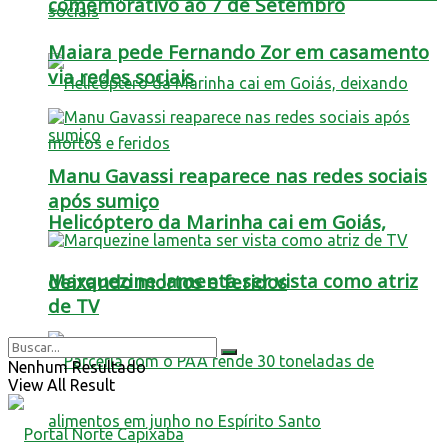
comemorativo ao 7 de Setembro
Maiara pede Fernando Zor em casamento
via redes sociais
Manu Gavassi reaparece nas redes sociais
após sumiço
Helicóptero da Marinha cai em Goiás,
Marquezine lamenta ser vista como atriz
deixando mortos e feridos
de TV
Nenhum Resultado
View All Result