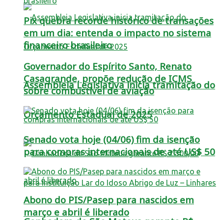
Pix quebra recorde histórico de transações
em um dia: entenda o impacto no sistema
financeiro brasileiro
Governador do Espírito Santo, Renato
Casagrande, propõe redução de ICMS
Assembleia Legislativa inicia tramitação do
sobre combustível de aviação
Orçamento Estadual de 2025
Senado vota hoje (04/06) fim da isenção
para compras internacionais de até US$ 50
Abono do PIS/Pasep para nascidos em
março e abril é liberado