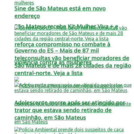
Sine de São Mateus está em novo
endereço
São Mateus recebe Kit Mulher Viva + e
reforça compromisso no combate à
Governo do ES – Mais de 87 mil
teleconsultas vão beneficiar moradores de
violência contra as mulheres
São Mateus e de mais 28 cidades da região
central-norte. Veja a lista
Adolescente morre após ser atingido por
trator que estava sendo retirado de
caminhão, em São Mateus