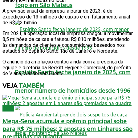
serão movimentadas no local.
fogo em São Mateus
A previsão anual da empresa, a partir de 2023, é de
expedição de 13 milhões de caixas e um faturamento anual
de R$ 1,3 bilhão.
Em 2021, a operação local da empresa chegou a movimentar
8,5 milhões de caixas e faturou R$ 810 milhões, atendendo
às demandas de clientes e consumidores baseados nos
estados do Espírito Santo, Rio de Janeiro e Nordeste.
O anúncio da ampliação contou ainda com a presença da
equipe e diretoria da Reckitt Hygiene Comercial, do prefeito
Espírito Santo fecha janeiro de 2025, com
de Viana, Wanderson Bueno.
VEJA
TAMBÉM
menor número de homicídios desde 1996
Geral
Mega-Sena acumula e prêmio principal sobe
para R$ 75 milhões; 2 apostas em Linhares são
premiadas na quadra