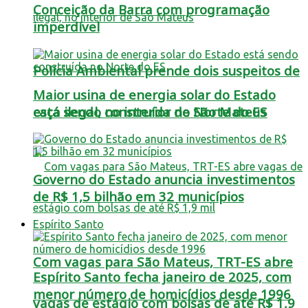
Conceição da Barra com programação
imperdível
Polícia Ambiental prende dois suspeitos de
Maior usina de energia solar do Estado
está sendo construída no Norte do ES
caça ilegal, no interior de São Mateus
Governo do Estado anuncia investimentos
de R$ 1,5 bilhão em 32 municípios
Espírito Santo
Com vagas para São Mateus, TRT-ES abre
Espírito Santo fecha janeiro de 2025, com
menor número de homicídios desde 1996
vagas de estágio com bolsas de até R$ 1,9