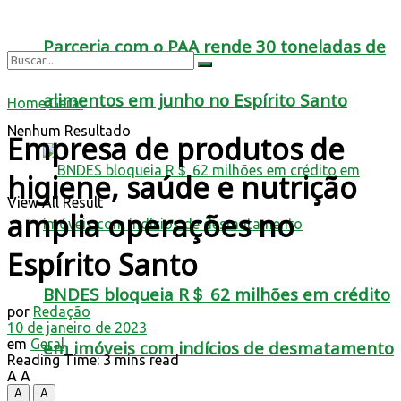
Parceria com o PAA rende 30 toneladas de
alimentos em junho no Espírito Santo
Home
Geral
Nenhum Resultado
Empresa de produtos de
higiene, saúde e nutrição
View All Result
amplia operações no
Espírito Santo
BNDES bloqueia R＄ 62 milhões em crédito
por
Redação
10 de janeiro de 2023
em
Geral
em imóveis com indícios de desmatamento
Reading Time: 3 mins read
A
A
A
A