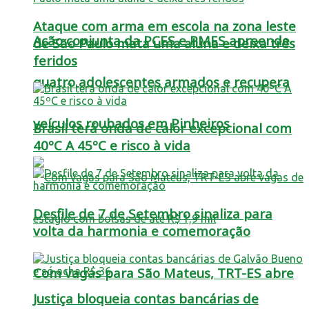
Ataque com arma em escola na zona leste
Ação conjunta da PCES e PMES apreende
de São Paulo mata uma aluna e deixa três
feridos
quatro adolescentes armados e recupera
veículos roubados em Pinheiros
Brasil terá onda de calor excepcional com
40ºC A 45ºC e risco à vida
Desfile de 7 de Setembro sinaliza para
volta da harmonia e comemoração
Com vagas para São Mateus, TRT-ES abre
Justiça bloqueia contas bancárias de