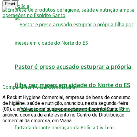
Reset
Polícia
Pastor é preso acusado estuprar a própria
filha por meses em cidade do Norte do ES
Compartilhar
Twittar
Compartilhar
A Reckitt Hygiene Comercial, empresa de bens de consumo
de higiene, saúde e nutrição, anunciou, nesta segunda-feira
(09), a ampliação de suas operações no Espírito Santo. O
anúncio ocorreu durante evento no Centro de Distribuição
comercial da empresa, em Viana.