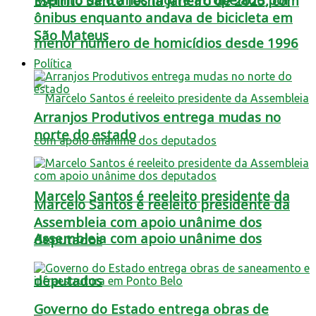
Espírito Santo fecha janeiro de 2025, com
ônibus enquanto andava de bicicleta em
São Mateus
menor número de homicídios desde 1996
Política
Arranjos Produtivos entrega mudas no
norte do estado
Marcelo Santos é reeleito presidente da
Marcelo Santos é reeleito presidente da
Assembleia com apoio unânime dos
Assembleia com apoio unânime dos
deputados
deputados
Governo do Estado entrega obras de