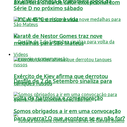
TV Brasil começa a transmitir jogos da
Brasil terá onda de calor excepcional com
Série D no próximo sábado
40ºC A 45ºC e risco à vida
Karatê de Nestor Gomes traz nove
medalhas para São Mateus
Videos
Exército de Kiev afirma que derrotou
Desfile de 7 de Setembro sinaliza para
tanques russos
volta da harmonia e comemoração
Somos obrigados a ir em uma convocação
para guerra? O que acontece se eu não for?