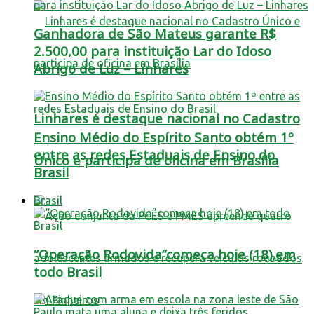
Ganhadora de São Mateus garante R$
2.500,00 para instituição Lar do Idoso
Abrigo de Luz – Linhares
Linhares é destaque nacional no Cadastro
Ensino Médio do Espírito Santo obtém 1º
entre as redes Estaduais de Ensino do
Único e participa de oficina em Brasília
Brasil
Brasil
“Operação Rodovida”começa hoje (18),em
todo Brasil