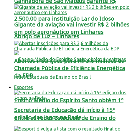
Ganhadora de São Mateus garante R$
2.500,00 para instituição Lar do Idoso
Gigante da aviação vai investir R$ 2 bilhões
em polo aeronáutico em Linhares
Abrigo de Luz – Linhares
Abertas inscrições para R$ 3,6 milhões da
Chamada Pública de Eficiência Energética
da EDP
Esportes
Ensino Médio do Espírito Santo obtém 1º
Secretaria da Educação dá início à 15ª
edição dos Jogos na Rede
entre as redes Estaduais de Ensino do