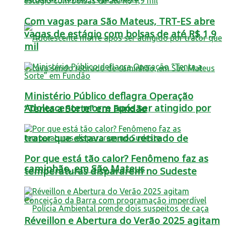
Com vagas para São Mateus, TRT-ES abre
vagas de estágio com bolsas de até R$ 1,9
mil
Ministério Público deflagra Operação
Adolescente morre após ser atingido por
“Tenta a Sorte” em Fundão
trator que estava sendo retirado de
Por que está tão calor? Fenômeno faz as
caminhão, em São Mateus
temperaturas dispararem no Sudeste
Réveillon e Abertura do Verão 2025 agitam