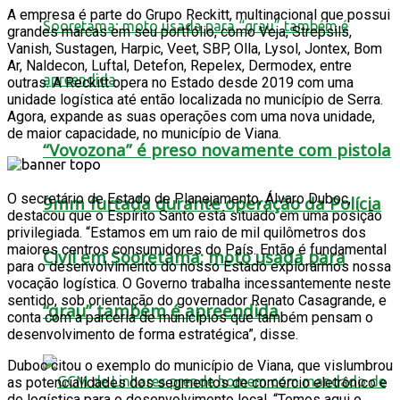
A empresa é parte do Grupo Reckitt, multinacional que possui
grandes marcas em seu portfólio, como Veja, Strepsils,
Vanish, Sustagen, Harpic, Veet, SBP, Olla, Lysol, Jontex, Bom
Ar, Naldecon, Luftal, Detefon, Repelex, Dermodex, entre
outras. A Reckitt opera no Estado desde 2019 com uma
unidade logística até então localizada no município de Serra.
Agora, expande as suas operações com uma nova unidade,
de maior capacidade, no município de Viana.
“Vovozona” é preso novamente com pistola
O secretário de Estado de Planejamento, Álvaro Duboc,
9mm furtada durante operação da Polícia
destacou que o Espírito Santo está situado em uma posição
privilegiada. “Estamos em um raio de mil quilômetros dos
maiores centros consumidores do País. Então é fundamental
Civil em Sooretama; moto usada para
para o desenvolvimento do nosso Estado explorarmos nossa
vocação logística. O Governo trabalha incessantemente neste
sentido, sob orientação do governador Renato Casagrande, e
“grau” também é apreendida
conta com a parceria de municípios que também pensam o
desenvolvimento de forma estratégica”, disse.
Duboc citou o exemplo do município de Viana, que vislumbrou
as potencialidades dos segmentos de comércio eletrônico e
de logística para o desenvolvimento local. “Temos aqui o