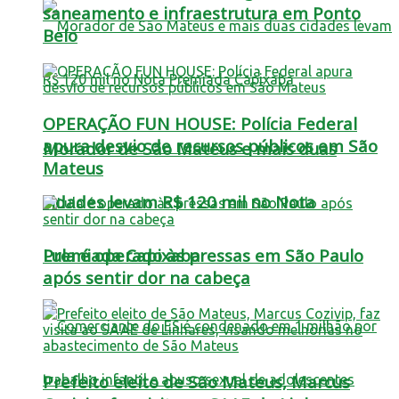
saneamento e infraestrutura em Ponto
Belo
OPERAÇÃO FUN HOUSE: Polícia Federal
apura desvio de recursos públicos em São
Morador de São Mateus e mais duas
Mateus
cidades levam R$ 120 mil no Nota
Lula é operado às pressas em São Paulo
Premiada Capixaba
após sentir dor na cabeça
Prefeito eleito de São Mateus, Marcus