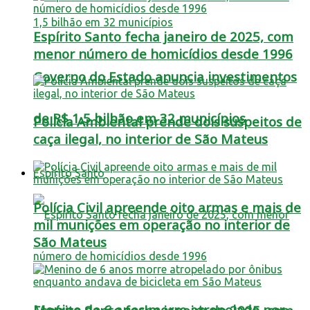
Espírito Santo fecha janeiro de 2025, com
menor número de homicídios desde 1996
Governo do Estado anuncia investimentos
de R$ 1,5 bilhão em 32 municípios
Polícia Ambiental prende dois suspeitos de
caça ilegal, no interior de São Mateus
Espírito Santo
Polícia Civil apreende oito armas e mais de
mil munições em operação no interior de
São Mateus
Menino de 6 anos morre atropelado por