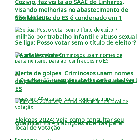
Cozivip, faz visita ao SAAE de Linhares,
visando melhorias no abastecimento de
São Mateus
Comerciante do ES é condenado em 1
milhão por trabalho infantil e abuso sexual
Se liga: Posso votar sem o título de eleitor?
de adolescentes
Alerta de golpes: Criminosos usam nomes
de parlamentares para aplicar fraudes no
ES
Eleições 2024: Veja como consultar seu
Qualificar ES – inscrições abertas para
local de votação
Economia