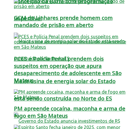
Conceição da Barra com programação
GCM de Linhares prende homem com
imperdível
mandado de prisão em aberto
PCES e Polícia Penal prendem dois
suspeitos em operação que apura
desaparecimento de adolescente em São
Mateus
Maior usina de energia solar do Estado
está sendo construída no Norte do ES
PM apreende cocaína, maconha e arma de
fogo em São Mateus