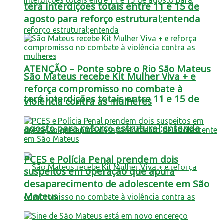
terá interdições totais entre 11 e 15 de
agosto para reforço estrutural;entenda
ATENÇÃO – Ponte sobre o Rio São Mateus
São Mateus recebe Kit Mulher Viva + e
reforça compromisso no combate à
terá interdições totais entre 11 e 15 de
violência contra as mulheres
agosto para reforço estrutural;entenda
PCES e Polícia Penal prendem dois
suspeitos em operação que apura
desaparecimento de adolescente em São
Mateus