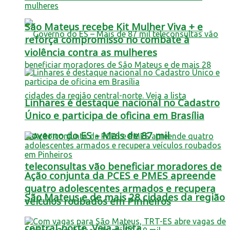
São Mateus recebe Kit Mulher Viva + e
reforça compromisso no combate à
violência contra as mulheres
Linhares é destaque nacional no Cadastro
Único e participa de oficina em Brasília
Governo do ES – Mais de 87 mil
teleconsultas vão beneficiar moradores de
Ação conjunta da PCES e PMES apreende
quatro adolescentes armados e recupera
São Mateus e de mais 28 cidades da região
veículos roubados em Pinheiros
central-norte. Veja a lista