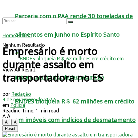
Parceria com o PAA rende 30 toneladas de
alimentos em junho no Espírito Santo
Home
Polícia
Nenhum Resultado
Empresário é morto
durante assalto em
View All Result
transportadora no ES
por
Redação
9 de novembro de 2022
BNDES bloqueia R＄ 62 milhões em crédito
em
Polícia
Reading Time: 1 min read
A
A
em imóveis com indícios de desmatamento
A
A
Reset