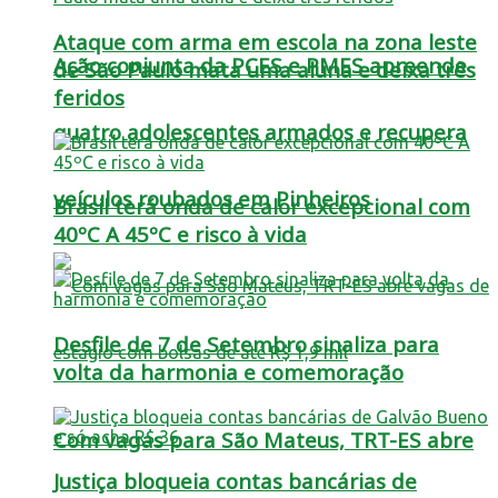
Ataque com arma em escola na zona leste
Ação conjunta da PCES e PMES apreende
de São Paulo mata uma aluna e deixa três
feridos
quatro adolescentes armados e recupera
veículos roubados em Pinheiros
Brasil terá onda de calor excepcional com
40ºC A 45ºC e risco à vida
Desfile de 7 de Setembro sinaliza para
volta da harmonia e comemoração
Com vagas para São Mateus, TRT-ES abre
Justiça bloqueia contas bancárias de