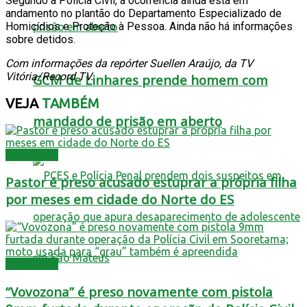
Segundo a Polícia Civil, a ocorrência ainda está em
andamento no plantão do Departamento Especializado de
Homicídios e Proteção à Pessoa. Ainda não há informações
sobre detidos.
Com informações da repórter Suellen Araújo, da TV
Vitória/Record TV.
GCM de Linhares prende homem com
VEJA
TAMBÉM
mandado de prisão em aberto
Destaques
Pastor é preso acusado estuprar a própria filha
por meses em cidade do Norte do ES
Destaques
“Vovozona” é preso novamente com pistola