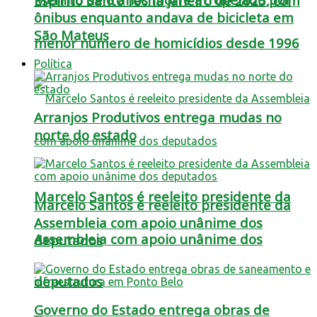
Espírito Santo fecha janeiro de 2025, com
ônibus enquanto andava de bicicleta em
São Mateus
menor número de homicídios desde 1996
Política
Arranjos Produtivos entrega mudas no
norte do estado
Marcelo Santos é reeleito presidente da
Marcelo Santos é reeleito presidente da
Assembleia com apoio unânime dos
Assembleia com apoio unânime dos
deputados
deputados
Governo do Estado entrega obras de