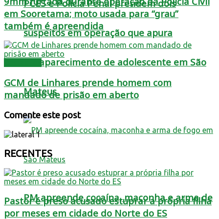
9mm furtada durante operação da Polícia Civil
PCES e Polícia Penal prendem dois
em Sooretama; moto usada para “grau”
também é apreendida
suspeitos em operação que apura
desaparecimento de adolescente em São
Destaques
GCM de Linhares prende homem com
Mateus
mandado de prisão em aberto
Comente este post
RECENTES
PM apreende cocaína, maconha e arma de
Pastor é preso acusado estuprar a própria filha
por meses em cidade do Norte do ES