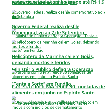
vagas de estágio com bolsas de até R$ 1,9
Galvão Bueno e só acha R$ 36
mil
Governo Federal realiza desfile
comemorativo ao 7 de Setembro
Helicóptero da Marinha cai em Goiás,
deixando mortos e feridos
Ministério Público deflagra Operação
“Tenta a Sorte” em Fundão
Parceria com o PAA rende 30 toneladas de
alimentos em junho no Espírito Santo