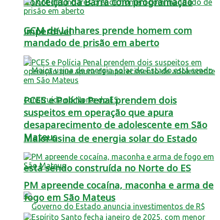
Conceição da Barra com programação
GCM de Linhares prende homem com
imperdível
mandado de prisão em aberto
PCES e Polícia Penal prendem dois
suspeitos em operação que apura
desaparecimento de adolescente em São
Mateus
Maior usina de energia solar do Estado
está sendo construída no Norte do ES
PM apreende cocaína, maconha e arma de
fogo em São Mateus