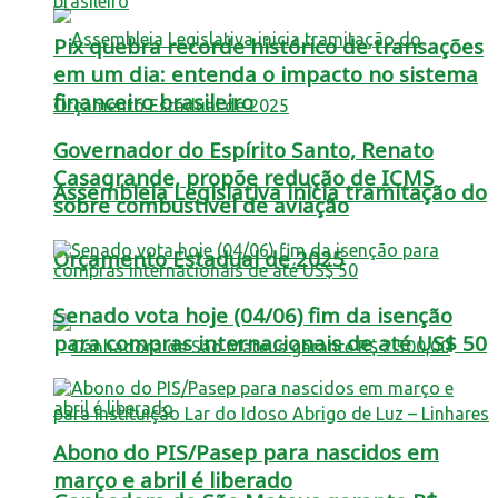
Pix quebra recorde histórico de transações
em um dia: entenda o impacto no sistema
financeiro brasileiro
Governador do Espírito Santo, Renato
Casagrande, propõe redução de ICMS
Assembleia Legislativa inicia tramitação do
sobre combustível de aviação
Orçamento Estadual de 2025
Senado vota hoje (04/06) fim da isenção
para compras internacionais de até US$ 50
Abono do PIS/Pasep para nascidos em
março e abril é liberado