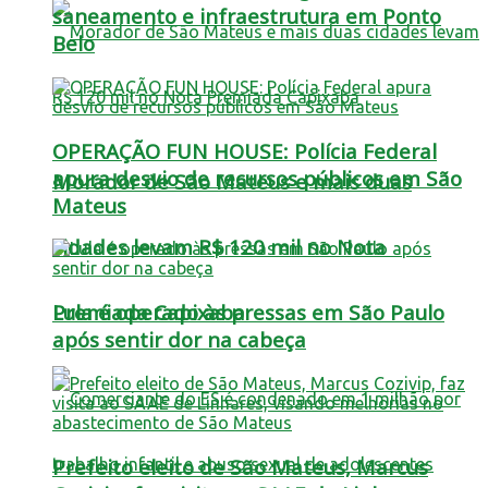
saneamento e infraestrutura em Ponto
Belo
OPERAÇÃO FUN HOUSE: Polícia Federal
apura desvio de recursos públicos em São
Morador de São Mateus e mais duas
Mateus
cidades levam R$ 120 mil no Nota
Lula é operado às pressas em São Paulo
Premiada Capixaba
após sentir dor na cabeça
Prefeito eleito de São Mateus, Marcus