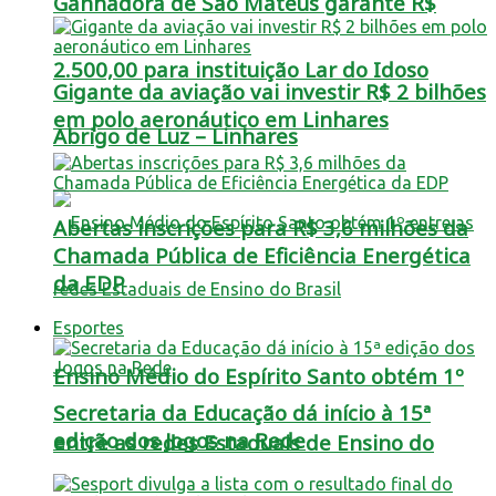
Ganhadora de São Mateus garante R$
2.500,00 para instituição Lar do Idoso
Gigante da aviação vai investir R$ 2 bilhões
em polo aeronáutico em Linhares
Abrigo de Luz – Linhares
Abertas inscrições para R$ 3,6 milhões da
Chamada Pública de Eficiência Energética
da EDP
Esportes
Ensino Médio do Espírito Santo obtém 1º
Secretaria da Educação dá início à 15ª
edição dos Jogos na Rede
entre as redes Estaduais de Ensino do