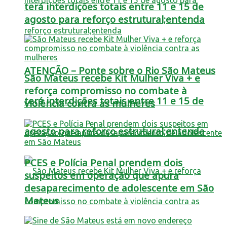
terá interdições totais entre 11 e 15 de
agosto para reforço estrutural;entenda
ATENÇÃO – Ponte sobre o Rio São Mateus
São Mateus recebe Kit Mulher Viva + e
reforça compromisso no combate à
terá interdições totais entre 11 e 15 de
violência contra as mulheres
agosto para reforço estrutural;entenda
PCES e Polícia Penal prendem dois
suspeitos em operação que apura
desaparecimento de adolescente em São
Mateus