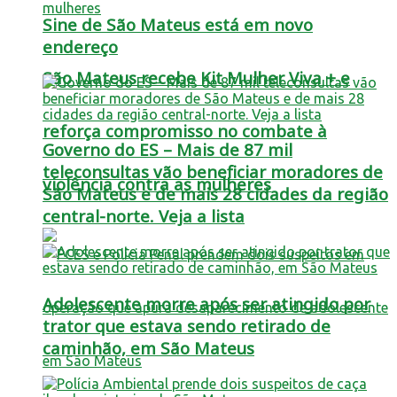
Sine de São Mateus está em novo
endereço
São Mateus recebe Kit Mulher Viva + e
reforça compromisso no combate à
Governo do ES – Mais de 87 mil
teleconsultas vão beneficiar moradores de
violência contra as mulheres
São Mateus e de mais 28 cidades da região
central-norte. Veja a lista
Adolescente morre após ser atingido por
trator que estava sendo retirado de
caminhão, em São Mateus