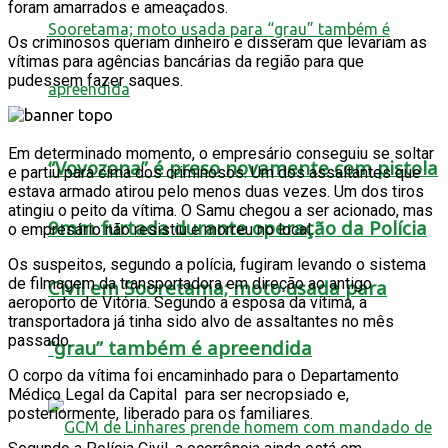
foram amarrados e ameaçados.
Os criminosos queriam dinheiro e disseram que levariam as
vítimas para agências bancárias da região para que
pudessem fazer saques.
Em determinado momento, o empresário conseguiu se soltar
“Vovozona” é preso novamente com pistola
e partiu para cima dos criminosos. Um dos assaltantes que
estava armado atirou pelo menos duas vezes. Um dos tiros
atingiu o peito da vítima. O Samu chegou a ser acionado, mas
9mm furtada durante operação da Polícia
o empresário não resistiu e morreu no local.
Os suspeitos, segundo a polícia, fugiram levando o sistema
de filmagem da transportadora em direção ao antigo
Civil em Sooretama; moto usada para
aeroporto de Vitória. Segundo a esposa da vítima, a
transportadora já tinha sido alvo de assaltantes no mês
passado.
“grau” também é apreendida
O corpo da vítima foi encaminhado para o Departamento
Médico Legal da Capital para ser necropsiado e,
posteriormente, liberado para os familiares.