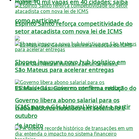
quase 10 mil vagas em 40 cidades; saiba
como participar
Espírito Santo reforça competitividade do
setor atacadista com nova lei de ICMS
Shopee inaugura novo hub logístico em
São Mateus para acelerar entregas
ES Mais+Gás: Governo confirma redução do
Governo libera abono salarial para os
ICMS para o Gás Natural Veicular a partir
trabalhadores nascidos em setembro e
outubro
de janeiro