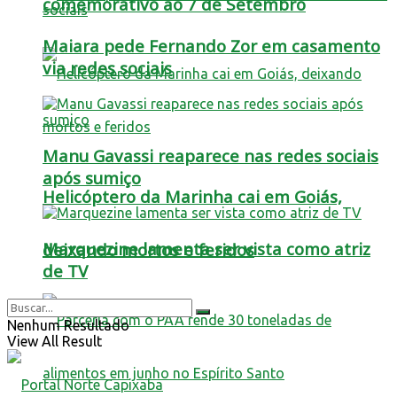
comemorativo ao 7 de Setembro
Maiara pede Fernando Zor em casamento
via redes sociais
Manu Gavassi reaparece nas redes sociais
após sumiço
Helicóptero da Marinha cai em Goiás,
Marquezine lamenta ser vista como atriz
deixando mortos e feridos
de TV
Nenhum Resultado
View All Result