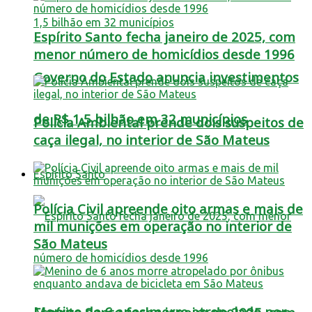
Espírito Santo fecha janeiro de 2025, com
menor número de homicídios desde 1996
Governo do Estado anuncia investimentos
de R$ 1,5 bilhão em 32 municípios
Polícia Ambiental prende dois suspeitos de
caça ilegal, no interior de São Mateus
Espírito Santo
Polícia Civil apreende oito armas e mais de
mil munições em operação no interior de
São Mateus
Menino de 6 anos morre atropelado por