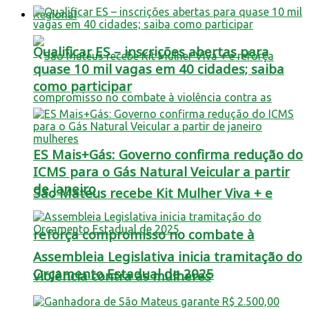
Regional
Qualificar ES – inscrições abertas para
quase 10 mil vagas em 40 cidades; saiba
como participar
ES Mais+Gás: Governo confirma redução do
ICMS para o Gás Natural Veicular a partir
de janeiro
São Mateus recebe Kit Mulher Viva + e
reforça compromisso no combate à
Assembleia Legislativa inicia tramitação do
Orçamento Estadual de 2025
violência contra as mulheres