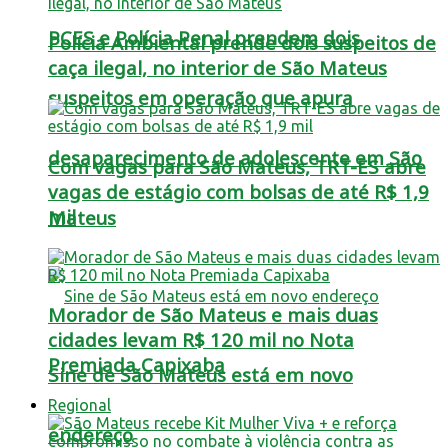
PCES e Polícia Penal prendem dois
Polícia Ambiental prende dois suspeitos de
caça ilegal, no interior de São Mateus
suspeitos em operação que apura
desaparecimento de adolescente em São
Com vagas para São Mateus, TRT-ES abre
vagas de estágio com bolsas de até R$ 1,9
mil
Mateus
Morador de São Mateus e mais duas
cidades levam R$ 120 mil no Nota
Premiada Capixaba
Sine de São Mateus está em novo
Regional
endereço