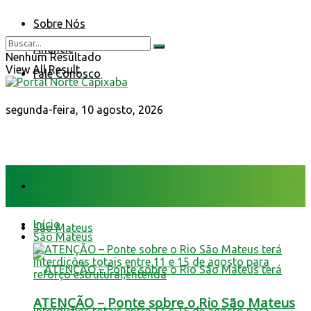
Sobre Nós
Anuncie
Nenhum Resultado
View All Result
Fale Conosco
segunda-feira, 10 agosto, 2026
Início
Início
São Mateus
São Mateus
ATENÇÃO – Ponte sobre o Rio São Mateus