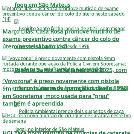
fogo em São Mateus
Março Lilás: Casa Rosa promove mutirão de
exame preventivo contra câncer do colo do
útero neste sábado (14)
Espírito Santo fecha janeiro de 2025, com
“Vovozona” é preso novamente com pistola
menor número de homicídios desde 1996
9mm furtada durante operação da Polícia Civil
em Sooretama; moto usada para “grau”
também é apreendida
HGL terá novo mutirão de cirurgias de catarata