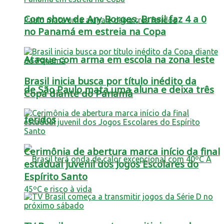
Com show de Ary Borges, Brasil faz 4 a 0
no Panamá em estreia na Copa
Ataque com arma em escola na zona leste
Brasil inicia busca por título inédito da
de São Paulo mata uma aluna e deixa três
Copa diante do Panamá
feridos
Cerimônia de abertura marca início da final
estadual juvenil dos Jogos Escolares do
Espírito Santo