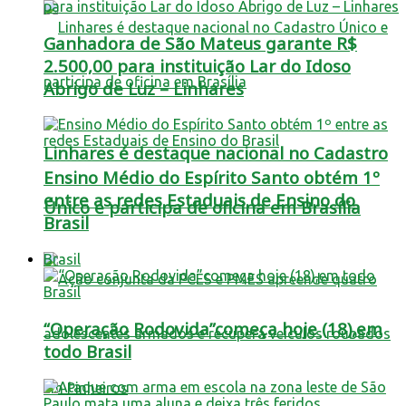
Ganhadora de São Mateus garante R$
2.500,00 para instituição Lar do Idoso
Abrigo de Luz – Linhares
Linhares é destaque nacional no Cadastro
Ensino Médio do Espírito Santo obtém 1º
entre as redes Estaduais de Ensino do
Único e participa de oficina em Brasília
Brasil
Brasil
“Operação Rodovida”começa hoje (18),em
todo Brasil