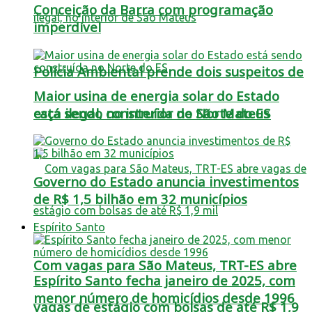
Conceição da Barra com programação
imperdível
Polícia Ambiental prende dois suspeitos de
Maior usina de energia solar do Estado
está sendo construída no Norte do ES
caça ilegal, no interior de São Mateus
Governo do Estado anuncia investimentos
de R$ 1,5 bilhão em 32 municípios
Espírito Santo
Com vagas para São Mateus, TRT-ES abre
Espírito Santo fecha janeiro de 2025, com
menor número de homicídios desde 1996
vagas de estágio com bolsas de até R$ 1,9