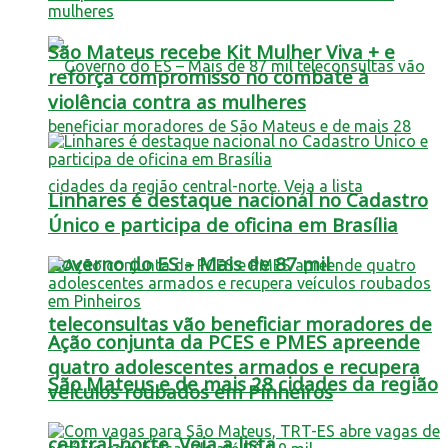
São Mateus recebe Kit Mulher Viva + e
reforça compromisso no combate à
violência contra as mulheres
Linhares é destaque nacional no Cadastro
Único e participa de oficina em Brasília
Governo do ES – Mais de 87 mil
teleconsultas vão beneficiar moradores de
Ação conjunta da PCES e PMES apreende
quatro adolescentes armados e recupera
São Mateus e de mais 28 cidades da região
veículos roubados em Pinheiros
central-norte. Veja a lista