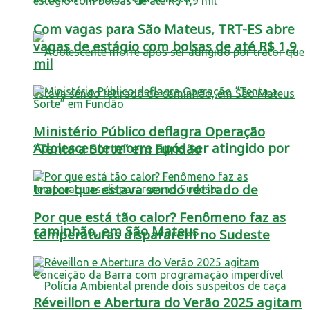
Com vagas para São Mateus, TRT-ES abre
vagas de estágio com bolsas de até R$ 1,9
mil
Ministério Público deflagra Operação
Adolescente morre após ser atingido por
“Tenta a Sorte” em Fundão
trator que estava sendo retirado de
Por que está tão calor? Fenômeno faz as
caminhão, em São Mateus
temperaturas dispararem no Sudeste
Réveillon e Abertura do Verão 2025 agitam