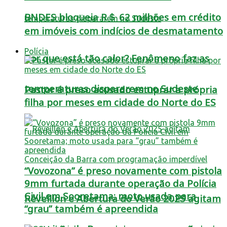
BNDES bloqueia R＄ 62 milhões em crédito
em imóveis com indícios de desmatamento
Polícia
Por que está tão calor? Fenômeno faz as
temperaturas dispararem no Sudeste
Pastor é preso acusado estuprar a própria
filha por meses em cidade do Norte do ES
“Vovozona” é preso novamente com pistola
9mm furtada durante operação da Polícia
Civil em Sooretama; moto usada para
Réveillon e Abertura do Verão 2025 agitam
“grau” também é apreendida