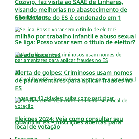
Cozivip, faz visita ao SAAE de Linhares,
visando melhorias no abastecimento de
São Mateus
Comerciante do ES é condenado em 1
milhão por trabalho infantil e abuso sexual
Se liga: Posso votar sem o título de eleitor?
de adolescentes
Alerta de golpes: Criminosos usam nomes
de parlamentares para aplicar fraudes no
ES
Eleições 2024: Veja como consultar seu
Qualificar ES – inscrições abertas para
local de votação
Economia