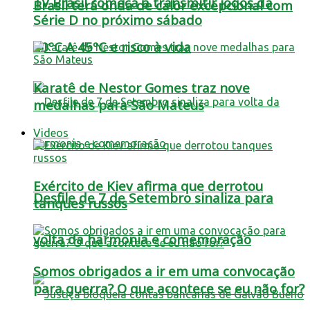
TV Brasil começa a transmitir jogos da
Brasil terá onda de calor excepcional com
Série D no próximo sábado
40ºC A 45ºC e risco à vida
Karatê de Nestor Gomes traz nove
medalhas para São Mateus
Videos
Exército de Kiev afirma que derrotou
Desfile de 7 de Setembro sinaliza para
tanques russos
volta da harmonia e comemoração
Somos obrigados a ir em uma convocação
para guerra? O que acontece se eu não for?