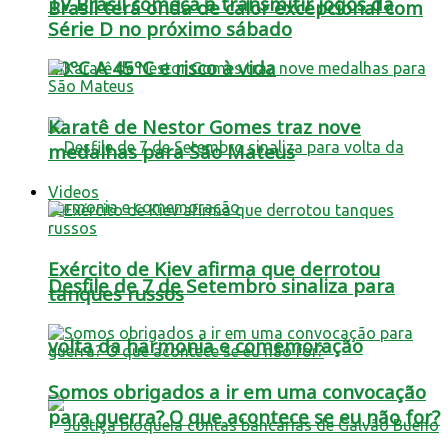
TV Brasil começa a transmitir jogos da
Brasil terá onda de calor excepcional com
Série D no próximo sábado
40ºC A 45ºC e risco à vida
Karatê de Nestor Gomes traz nove
medalhas para São Mateus
Videos
Exército de Kiev afirma que derrotou
Desfile de 7 de Setembro sinaliza para
tanques russos
volta da harmonia e comemoração
Somos obrigados a ir em uma convocação
para guerra? O que acontece se eu não for?