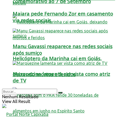
comemorativo ao 7 de Setembro
Maiara pede Fernando Zor em casamento
via redes sociais
Manu Gavassi reaparece nas redes sociais
após sumiço
Helicóptero da Marinha cai em Goiás,
Marquezine lamenta ser vista como atriz
deixando mortos e feridos
de TV
Nenhum Resultado
View All Result