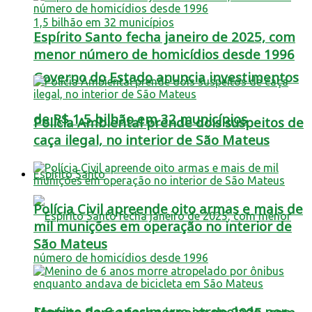
Espírito Santo fecha janeiro de 2025, com
menor número de homicídios desde 1996
Governo do Estado anuncia investimentos
de R$ 1,5 bilhão em 32 municípios
Polícia Ambiental prende dois suspeitos de
caça ilegal, no interior de São Mateus
Espírito Santo
Polícia Civil apreende oito armas e mais de
mil munições em operação no interior de
São Mateus
Menino de 6 anos morre atropelado por