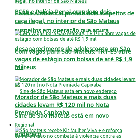
PCES e Polícia Penal prendem dois
Polícia Ambiental prende dois suspeitos de
caça ilegal, no interior de São Mateus
suspeitos em operação que apura
desaparecimento de adolescente em São
Com vagas para São Mateus, TRT-ES abre
vagas de estágio com bolsas de até R$ 1,9
mil
Mateus
Morador de São Mateus e mais duas
cidades levam R$ 120 mil no Nota
Premiada Capixaba
Sine de São Mateus está em novo
Regional
endereço