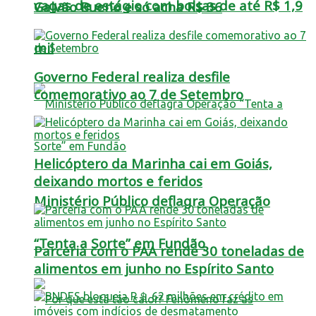
vagas de estágio com bolsas de até R$ 1,9
Galvão Bueno e só acha R$ 36
mil
Governo Federal realiza desfile
comemorativo ao 7 de Setembro
Helicóptero da Marinha cai em Goiás,
deixando mortos e feridos
Ministério Público deflagra Operação
“Tenta a Sorte” em Fundão
Parceria com o PAA rende 30 toneladas de
alimentos em junho no Espírito Santo