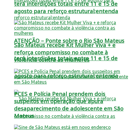
terá interdições totais entre 11 e 15 de
agosto para reforço estrutural;entenda
ATENÇÃO – Ponte sobre o Rio São Mateus
São Mateus recebe Kit Mulher Viva + e
reforça compromisso no combate à
terá interdições totais entre 11 e 15 de
violência contra as mulheres
agosto para reforço estrutural;entenda
PCES e Polícia Penal prendem dois
suspeitos em operação que apura
desaparecimento de adolescente em São
Mateus