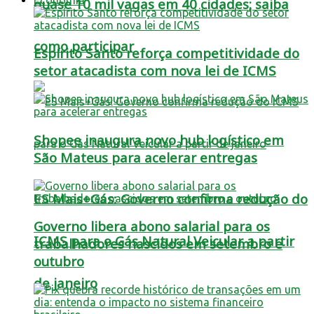
quase 10 mil vagas em 40 cidades; saiba
como participar
Espírito Santo reforça competitividade do
setor atacadista com nova lei de ICMS
Shopee inaugura novo hub logístico em
São Mateus para acelerar entregas
ES Mais+Gás: Governo confirma redução do
Governo libera abono salarial para os
ICMS para o Gás Natural Veicular a partir
trabalhadores nascidos em setembro e
outubro
de janeiro