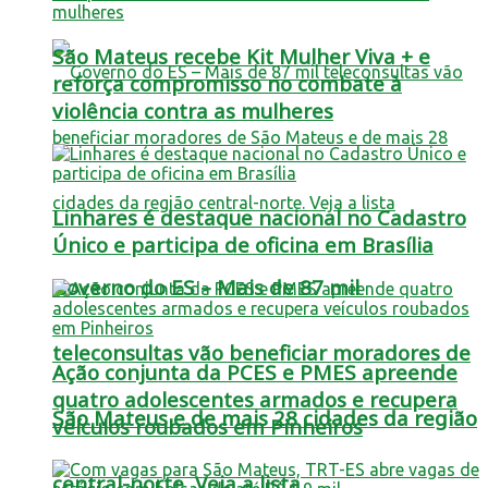
São Mateus recebe Kit Mulher Viva + e
reforça compromisso no combate à
violência contra as mulheres
Linhares é destaque nacional no Cadastro
Único e participa de oficina em Brasília
Governo do ES – Mais de 87 mil
teleconsultas vão beneficiar moradores de
Ação conjunta da PCES e PMES apreende
quatro adolescentes armados e recupera
São Mateus e de mais 28 cidades da região
veículos roubados em Pinheiros
central-norte. Veja a lista