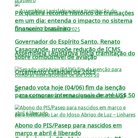
Pix quebra recorde histórico de transações
em um dia: entenda o impacto no sistema
financeiro brasileiro
Governador do Espírito Santo, Renato
Casagrande, propõe redução de ICMS
Assembleia Legislativa inicia tramitação do
sobre combustível de aviação
Orçamento Estadual de 2025
Senado vota hoje (04/06) fim da isenção
para compras internacionais de até US$ 50
Abono do PIS/Pasep para nascidos em
março e abril é liberado