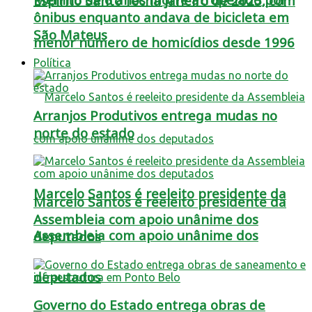
Espírito Santo fecha janeiro de 2025, com
ônibus enquanto andava de bicicleta em
São Mateus
menor número de homicídios desde 1996
Política
Arranjos Produtivos entrega mudas no
norte do estado
Marcelo Santos é reeleito presidente da
Marcelo Santos é reeleito presidente da
Assembleia com apoio unânime dos
Assembleia com apoio unânime dos
deputados
deputados
Governo do Estado entrega obras de