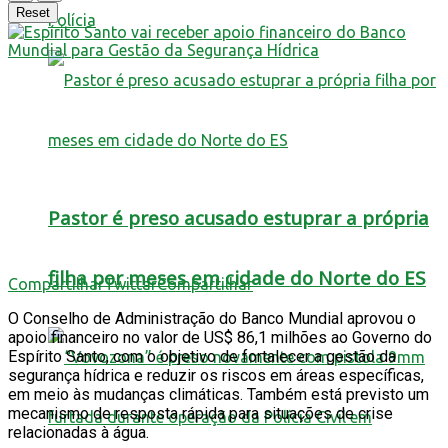
Reset
Polícia
Pastor é preso acusado estuprar a própria
filha por meses em cidade do Norte do ES
Compartilhar
Twittar
Compartilhar
O Conselho de Administração do Banco Mundial aprovou o
apoio financeiro no valor de US$ 86,1 milhões ao Governo do
Espírito Santo, com o objetivo de fortalecer a gestão da
segurança hídrica e reduzir os riscos em áreas específicas,
em meio às mudanças climáticas. Também está previsto um
mecanismo de resposta rápida para situações de crise
relacionadas à água.