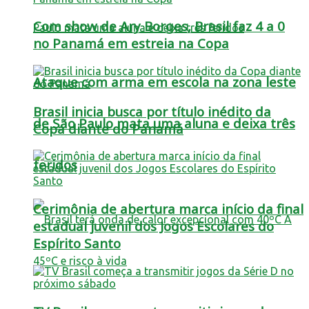
Com show de Ary Borges, Brasil faz 4 a 0
no Panamá em estreia na Copa
Ataque com arma em escola na zona leste
Brasil inicia busca por título inédito da
de São Paulo mata uma aluna e deixa três
Copa diante do Panamá
feridos
Cerimônia de abertura marca início da final
estadual juvenil dos Jogos Escolares do
Espírito Santo