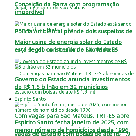
Conceição da Barra com programação
imperdível
Polícia Ambiental prende dois suspeitos de
Maior usina de energia solar do Estado
está sendo construída no Norte do ES
caça ilegal, no interior de São Mateus
Governo do Estado anuncia investimentos
de R$ 1,5 bilhão em 32 municípios
Espírito Santo
Com vagas para São Mateus, TRT-ES abre
Espírito Santo fecha janeiro de 2025, com
menor número de homicídios desde 1996
vagas de estágio com bolsas de até R$ 1,9