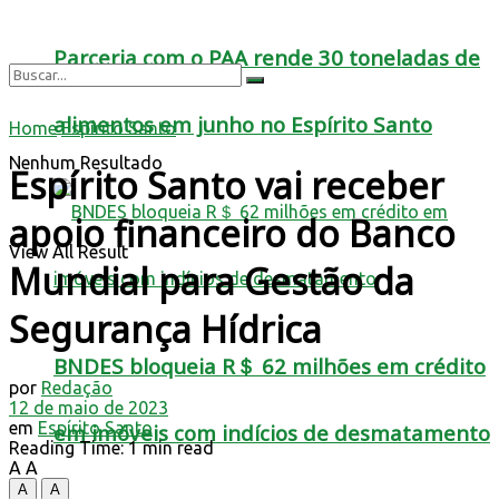
Parceria com o PAA rende 30 toneladas de
alimentos em junho no Espírito Santo
Home
Espírito Santo
Nenhum Resultado
Espírito Santo vai receber
apoio financeiro do Banco
View All Result
Mundial para Gestão da
Segurança Hídrica
BNDES bloqueia R＄ 62 milhões em crédito
por
Redação
12 de maio de 2023
em
Espírito Santo
em imóveis com indícios de desmatamento
Reading Time: 1 min read
A
A
A
A