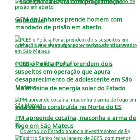
Conceição da Barra com programação
GCM de Linhares prende homem com
imperdível
mandado de prisão em aberto
PCES e Polícia Penal prendem dois
suspeitos em operação que apura
desaparecimento de adolescente em São
Mateus
Maior usina de energia solar do Estado
está sendo construída no Norte do ES
PM apreende cocaína, maconha e arma de
fogo em São Mateus