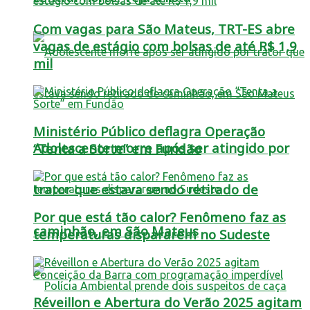
Com vagas para São Mateus, TRT-ES abre
vagas de estágio com bolsas de até R$ 1,9
mil
Ministério Público deflagra Operação
Adolescente morre após ser atingido por
“Tenta a Sorte” em Fundão
trator que estava sendo retirado de
Por que está tão calor? Fenômeno faz as
caminhão, em São Mateus
temperaturas dispararem no Sudeste
Réveillon e Abertura do Verão 2025 agitam