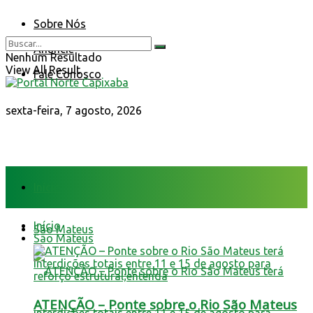
Sobre Nós
Anuncie
Nenhum Resultado
View All Result
Fale Conosco
sexta-feira, 7 agosto, 2026
Início
Início
São Mateus
São Mateus
ATENÇÃO – Ponte sobre o Rio São Mateus