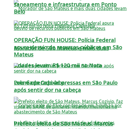
saneamento e infraestrutura em Ponto
Belo
OPERAÇÃO FUN HOUSE: Polícia Federal
apura desvio de recursos públicos em São
Morador de São Mateus e mais duas
Mateus
cidades levam R$ 120 mil no Nota
Lula é operado às pressas em São Paulo
Premiada Capixaba
após sentir dor na cabeça
Prefeito eleito de São Mateus, Marcus