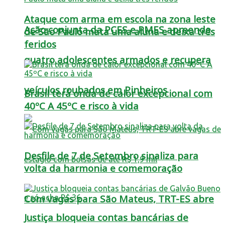
Ataque com arma em escola na zona leste
Ação conjunta da PCES e PMES apreende
de São Paulo mata uma aluna e deixa três
feridos
quatro adolescentes armados e recupera
veículos roubados em Pinheiros
Brasil terá onda de calor excepcional com
40ºC A 45ºC e risco à vida
Desfile de 7 de Setembro sinaliza para
volta da harmonia e comemoração
Com vagas para São Mateus, TRT-ES abre
Justiça bloqueia contas bancárias de