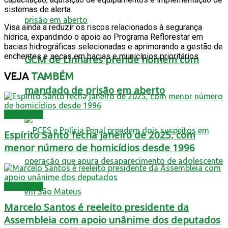
sistemas de alerta.
Visa ainda a reduzir os riscos relacionados à segurança
hídrica, expandindo o apoio ao Programa Reflorestar em
bacias hidrográficas selecionadas e aprimorando a gestão de
enchentes e secas em bacias e municípios prioritários
GCM de Linhares prende homem com
VEJA
TAMBÉM
mandado de prisão em aberto
Destaques
Espírito Santo fecha janeiro de 2025, com
menor número de homicídios desde 1996
Destaques
Marcelo Santos é reeleito presidente da
Assembleia com apoio unânime dos deputados