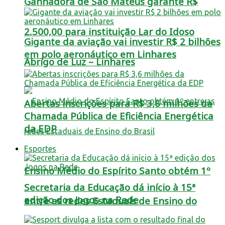
Ganhadora de São Mateus garante R$
2.500,00 para instituição Lar do Idoso
Gigante da aviação vai investir R$ 2 bilhões
em polo aeronáutico em Linhares
Abrigo de Luz – Linhares
Abertas inscrições para R$ 3,6 milhões da
Chamada Pública de Eficiência Energética
da EDP
Esportes
Ensino Médio do Espírito Santo obtém 1º
Secretaria da Educação dá início à 15ª
edição dos Jogos na Rede
entre as redes Estaduais de Ensino do