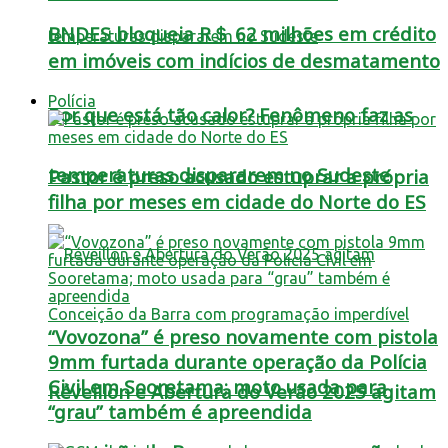
BNDES bloqueia R＄ 62 milhões em crédito
em imóveis com indícios de desmatamento
Polícia
Por que está tão calor? Fenômeno faz as
temperaturas dispararem no Sudeste
Pastor é preso acusado estuprar a própria
filha por meses em cidade do Norte do ES
“Vovozona” é preso novamente com pistola
9mm furtada durante operação da Polícia
Civil em Sooretama; moto usada para
Réveillon e Abertura do Verão 2025 agitam
“grau” também é apreendida