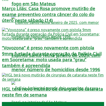
fogo em São Mateus
Março Lilás: Casa Rosa promove mutirão de
exame preventivo contra câncer do colo do
útero neste sábado (14)
“Vovozona” é preso novamente com pistola
9mm furtada durante operação da Polícia Civil
Espírito Santo fecha janeiro de 2025, com
em Sooretama; moto usada para “grau”
também é apreendida
menor número de homicídios desde 1996
HGL terá novo mutirão de cirurgias de catarata
neste fim de semana