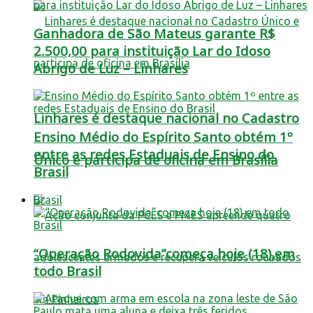
Ganhadora de São Mateus garante R$
2.500,00 para instituição Lar do Idoso
Abrigo de Luz – Linhares
Linhares é destaque nacional no Cadastro
Ensino Médio do Espírito Santo obtém 1º
entre as redes Estaduais de Ensino do
Único e participa de oficina em Brasília
Brasil
Brasil
“Operação Rodovida”começa hoje (18),em
todo Brasil