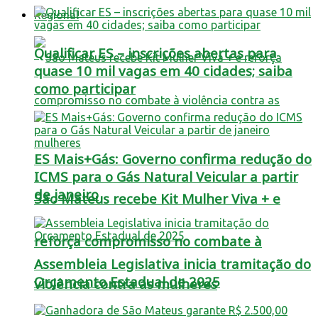
Regional
Qualificar ES – inscrições abertas para
quase 10 mil vagas em 40 cidades; saiba
como participar
ES Mais+Gás: Governo confirma redução do
ICMS para o Gás Natural Veicular a partir
de janeiro
São Mateus recebe Kit Mulher Viva + e
reforça compromisso no combate à
Assembleia Legislativa inicia tramitação do
Orçamento Estadual de 2025
violência contra as mulheres