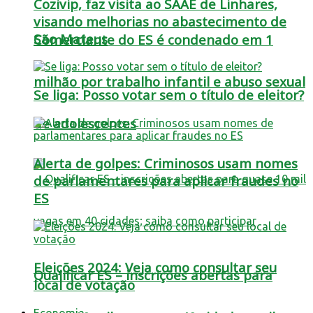
Cozivip, faz visita ao SAAE de Linhares,
visando melhorias no abastecimento de
São Mateus
Comerciante do ES é condenado em 1
milhão por trabalho infantil e abuso sexual
Se liga: Posso votar sem o título de eleitor?
de adolescentes
Alerta de golpes: Criminosos usam nomes
de parlamentares para aplicar fraudes no
ES
Eleições 2024: Veja como consultar seu
Qualificar ES – inscrições abertas para
local de votação
Economia