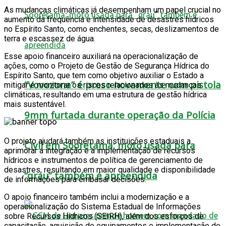
As mudanças climáticas já desempenham um papel crucial no
aumento da frequência e intensidade de desastres hídricos
no Espírito Santo, como enchentes, secas, deslizamentos de
terra e escassez de água.
Esse apoio financeiro auxiliará na operacionalização de
ações, como o Projeto de Gestão de Segurança Hídrica do
Espírito Santo, que tem como objetivo auxiliar o Estado a
“Vovozona” é preso novamente com pistola
mitigar e monitorar os riscos relacionados às mudanças
climáticas, resultando em uma estrutura de gestão hídrica
mais sustentável.
9mm furtada durante operação da Polícia
O projeto ajudará também as instituições estaduais a
Civil em Sooretama; moto usada para
aprimorar a integração e a implementação de recursos
hídricos e instrumentos de política de gerenciamento de
desastres, resultando em maior qualidade e disponibilidade
“grau” também é apreendida
de informações para embasar decisões.
O apoio financeiro também inclui a modernização e a
operacionalização do Sistema Estadual de Informações
sobre Recursos Hídricos (SEIRH), além dos esforços de
capacitação, aquisição de equipamentos e implementação de