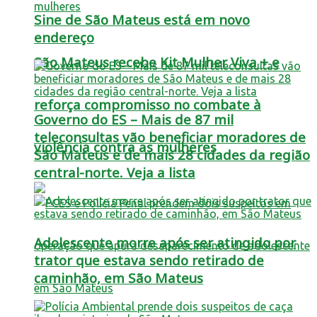
Sine de São Mateus está em novo
endereço
São Mateus recebe Kit Mulher Viva + e
reforça compromisso no combate à
Governo do ES – Mais de 87 mil
teleconsultas vão beneficiar moradores de
violência contra as mulheres
São Mateus e de mais 28 cidades da região
central-norte. Veja a lista
Adolescente morre após ser atingido por
trator que estava sendo retirado de
caminhão, em São Mateus