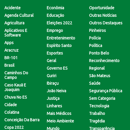
Acidente
Econômia
Oportunidade
Agenda Cultural
Educação
Outras Notícias
Agricultura
Eleições 2022
Outros Destaques
Aplicativos E
Emprego
Pinheiros
Software
Entretenimento
Polícia
Apps
Espírito Santo
Política
Aracruz
Esportes
Ponto Belo
BR-101
Geral
Reconhecimento
Brasil
Governo ES
Regional
Caminhos Do
Guriri
São Mateus
Campo
Ibiraçu
Saúde
Caso Kauã E
Joaquim
João Neiva
Segurança Pública
Chuva No ES
Justiça
Sem Categoria
Cidade
Linhares
Tecnologia
Colatina
Mais Médicos
Trabalho
Conceição Da Barra
Meio Ambiente
Tragédia
Copa 2022
Mundo
Transparência