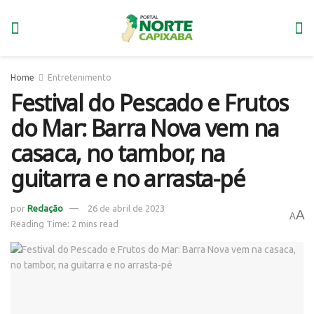
Home
Entretenimento
Festival do Pescado e Frutos
do Mar: Barra Nova vem na
casaca, no tambor, na
guitarra e no arrasta-pé
por
Redação
26 de abril de 2023
A
A
Reading Time: 2 mins read