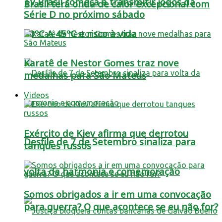
TV Brasil começa a transmitir jogos da
Brasil terá onda de calor excepcional com
Série D no próximo sábado
40ºC A 45ºC e risco à vida
Karatê de Nestor Gomes traz nove
medalhas para São Mateus
Videos
Exército de Kiev afirma que derrotou
Desfile de 7 de Setembro sinaliza para
tanques russos
volta da harmonia e comemoração
Somos obrigados a ir em uma convocação
para guerra? O que acontece se eu não for?