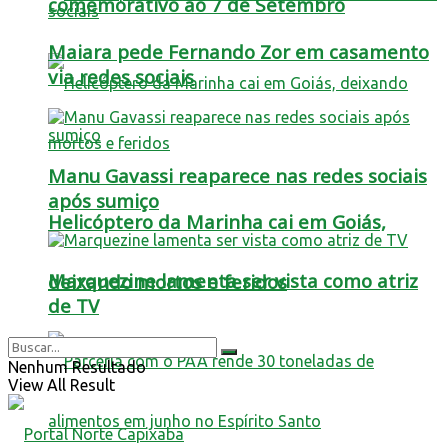
comemorativo ao 7 de Setembro
Maiara pede Fernando Zor em casamento
via redes sociais
Manu Gavassi reaparece nas redes sociais
após sumiço
Helicóptero da Marinha cai em Goiás,
Marquezine lamenta ser vista como atriz
deixando mortos e feridos
de TV
Nenhum Resultado
View All Result