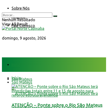
Sobre Nós
Anuncie
Nenhum Resultado
View All Result
Fale Conosco
domingo, 9 agosto, 2026
Início
Início
São Mateus
São Mateus
ATENÇÃO – Ponte sobre o Rio São Mateus