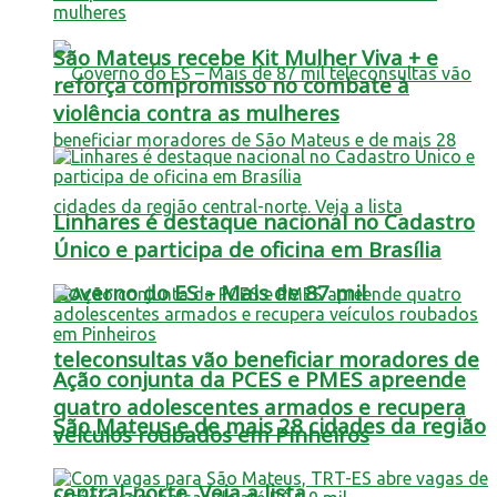
São Mateus recebe Kit Mulher Viva + e
reforça compromisso no combate à
violência contra as mulheres
Linhares é destaque nacional no Cadastro
Único e participa de oficina em Brasília
Governo do ES – Mais de 87 mil
teleconsultas vão beneficiar moradores de
Ação conjunta da PCES e PMES apreende
quatro adolescentes armados e recupera
São Mateus e de mais 28 cidades da região
veículos roubados em Pinheiros
central-norte. Veja a lista