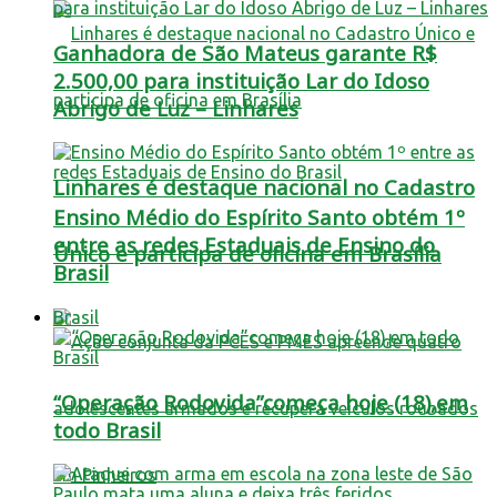
Ganhadora de São Mateus garante R$
2.500,00 para instituição Lar do Idoso
Abrigo de Luz – Linhares
Linhares é destaque nacional no Cadastro
Ensino Médio do Espírito Santo obtém 1º
entre as redes Estaduais de Ensino do
Único e participa de oficina em Brasília
Brasil
Brasil
“Operação Rodovida”começa hoje (18),em
todo Brasil