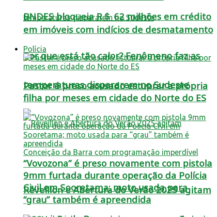
BNDES bloqueia R＄ 62 milhões em crédito
em imóveis com indícios de desmatamento
Polícia
Por que está tão calor? Fenômeno faz as
temperaturas dispararem no Sudeste
Pastor é preso acusado estuprar a própria
filha por meses em cidade do Norte do ES
“Vovozona” é preso novamente com pistola
9mm furtada durante operação da Polícia
Civil em Sooretama; moto usada para
Réveillon e Abertura do Verão 2025 agitam
“grau” também é apreendida