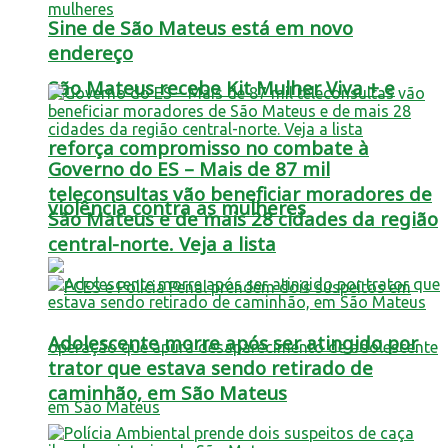
Sine de São Mateus está em novo
endereço
São Mateus recebe Kit Mulher Viva + e
reforça compromisso no combate à
Governo do ES – Mais de 87 mil
teleconsultas vão beneficiar moradores de
violência contra as mulheres
São Mateus e de mais 28 cidades da região
central-norte. Veja a lista
Adolescente morre após ser atingido por
trator que estava sendo retirado de
caminhão, em São Mateus