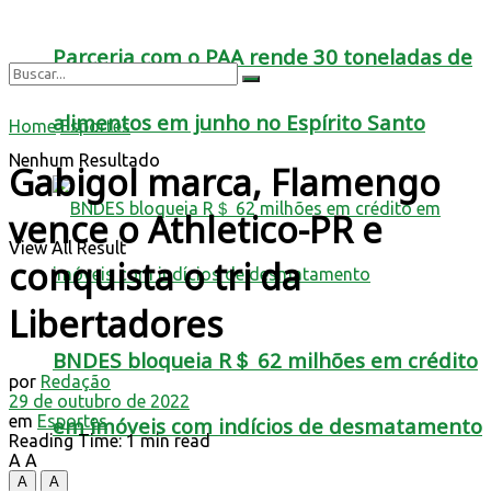
Parceria com o PAA rende 30 toneladas de
alimentos em junho no Espírito Santo
Home
Esportes
Nenhum Resultado
Gabigol marca, Flamengo
vence o Athletico-PR e
View All Result
conquista o tri da
Libertadores
BNDES bloqueia R＄ 62 milhões em crédito
por
Redação
29 de outubro de 2022
em
Esportes
em imóveis com indícios de desmatamento
Reading Time: 1 min read
A
A
A
A