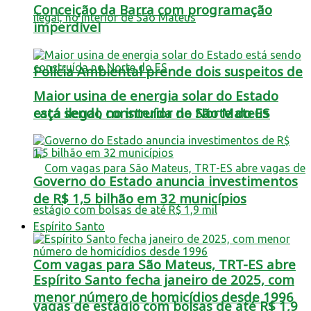
Conceição da Barra com programação
imperdível
Polícia Ambiental prende dois suspeitos de
Maior usina de energia solar do Estado
está sendo construída no Norte do ES
caça ilegal, no interior de São Mateus
Governo do Estado anuncia investimentos
de R$ 1,5 bilhão em 32 municípios
Espírito Santo
Com vagas para São Mateus, TRT-ES abre
Espírito Santo fecha janeiro de 2025, com
menor número de homicídios desde 1996
vagas de estágio com bolsas de até R$ 1,9