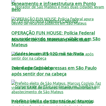
saneamento e infraestrutura em Ponto
Belo
OPERAÇÃO FUN HOUSE: Polícia Federal
apura desvio de recursos públicos em São
Morador de São Mateus e mais duas
Mateus
cidades levam R$ 120 mil no Nota
Lula é operado às pressas em São Paulo
Premiada Capixaba
após sentir dor na cabeça
Prefeito eleito de São Mateus, Marcus