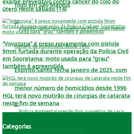
exame preventivo contra câncer do colo do
fogo em São Mateus
útero neste sábado (14)
“Vovozona” é preso novamente com pistola
9mm furtada durante operação da Polícia Civil
em Sooretama; moto usada para “grau”
também é apreendida
Espírito Santo fecha janeiro de 2025, com
menor número de homicídios desde 1996
HGL terá novo mutirão de cirurgias de catarata
neste fim de semana
Categorias