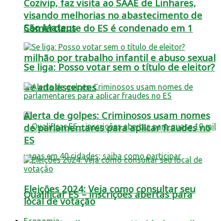
Cozivip, faz visita ao SAAE de Linhares,
visando melhorias no abastecimento de
São Mateus
Comerciante do ES é condenado em 1
milhão por trabalho infantil e abuso sexual
Se liga: Posso votar sem o título de eleitor?
de adolescentes
Alerta de golpes: Criminosos usam nomes
de parlamentares para aplicar fraudes no
ES
Eleições 2024: Veja como consultar seu
Qualificar ES – inscrições abertas para
local de votação
Economia