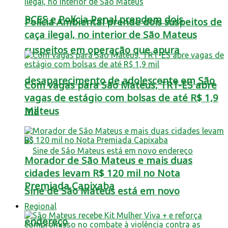
PCES e Polícia Penal prendem dois
Polícia Ambiental prende dois suspeitos de
caça ilegal, no interior de São Mateus
suspeitos em operação que apura
desaparecimento de adolescente em São
Com vagas para São Mateus, TRT-ES abre
vagas de estágio com bolsas de até R$ 1,9
mil
Mateus
Morador de São Mateus e mais duas
cidades levam R$ 120 mil no Nota
Premiada Capixaba
Sine de São Mateus está em novo
Regional
endereço