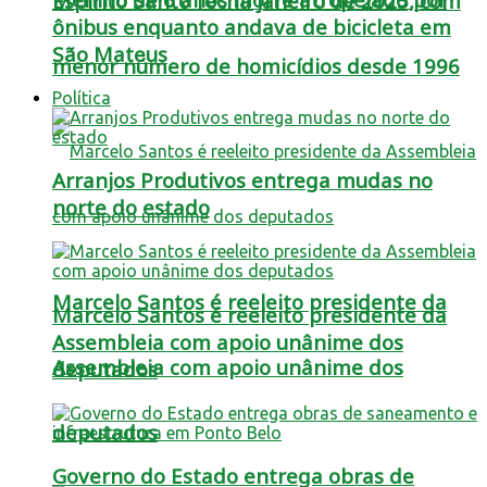
Espírito Santo fecha janeiro de 2025, com
ônibus enquanto andava de bicicleta em
São Mateus
menor número de homicídios desde 1996
Política
Arranjos Produtivos entrega mudas no
norte do estado
Marcelo Santos é reeleito presidente da
Marcelo Santos é reeleito presidente da
Assembleia com apoio unânime dos
Assembleia com apoio unânime dos
deputados
deputados
Governo do Estado entrega obras de