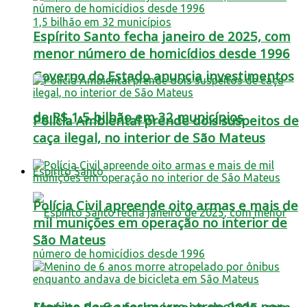
Espírito Santo fecha janeiro de 2025, com
menor número de homicídios desde 1996
Governo do Estado anuncia investimentos
de R$ 1,5 bilhão em 32 municípios
Polícia Ambiental prende dois suspeitos de
caça ilegal, no interior de São Mateus
Espírito Santo
Polícia Civil apreende oito armas e mais de
mil munições em operação no interior de
São Mateus
Menino de 6 anos morre atropelado por