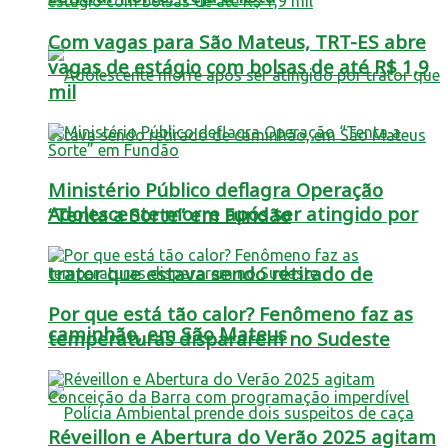
Com vagas para São Mateus, TRT-ES abre
vagas de estágio com bolsas de até R$ 1,9
mil
Ministério Público deflagra Operação
Adolescente morre após ser atingido por
“Tenta a Sorte” em Fundão
trator que estava sendo retirado de
Por que está tão calor? Fenômeno faz as
caminhão, em São Mateus
temperaturas dispararem no Sudeste
Réveillon e Abertura do Verão 2025 agitam