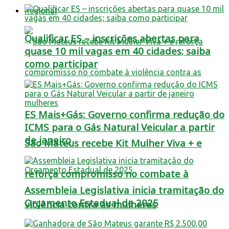
Regional
Qualificar ES – inscrições abertas para
quase 10 mil vagas em 40 cidades; saiba
como participar
ES Mais+Gás: Governo confirma redução do
ICMS para o Gás Natural Veicular a partir
de janeiro
São Mateus recebe Kit Mulher Viva + e
reforça compromisso no combate à
Assembleia Legislativa inicia tramitação do
Orçamento Estadual de 2025
violência contra as mulheres