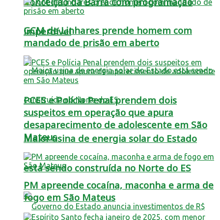
Conceição da Barra com programação
GCM de Linhares prende homem com
imperdível
mandado de prisão em aberto
PCES e Polícia Penal prendem dois
suspeitos em operação que apura
desaparecimento de adolescente em São
Mateus
Maior usina de energia solar do Estado
está sendo construída no Norte do ES
PM apreende cocaína, maconha e arma de
fogo em São Mateus