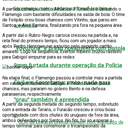
A partida começou com o Athletico-PR melhor e deixando o
Flamengo com bastante dificuldades na saída de bola. O time
de Felipão criou boas chances com Vitinho, que parou em
Santos, e Alex Santana, finalizando pra fora na pequena área.
A partir daí o Rubro-Negro carioca cresceu na partida e, na
reta final do primeiro tempo, ficou com um jogador a mais
após Pedro Henrique ser expulso pelo segundo cartão
“Vovozona” é preso novamente com pistola
amarelo. Logo na sequência, Everton Ribeiro cruzou rasteiro
para Gabigol empurrar para as redes.
9mm furtada durante operação da Polícia
Na etapa final, o Flamengo passou a controlar mais a partida
Civil em Sooretama; moto usada para
em vantagem numérica. Gabigol e Pedro tiveram boas
chances, mas pararam no goleiro Bento e na defesa
paranaense, respectivamente.
“grau” também é apreendida
A partir da segunda metade do segundo tempo, sobretudo
com a entrada de Terans, o Furacão cresceu e criou boas
oportunidade com dois chutes do uruguaio de fora da área,
ambos defendidos por Santos. No fim, foi só esperar o
tempo terminar para comemorar o tricampeonato da