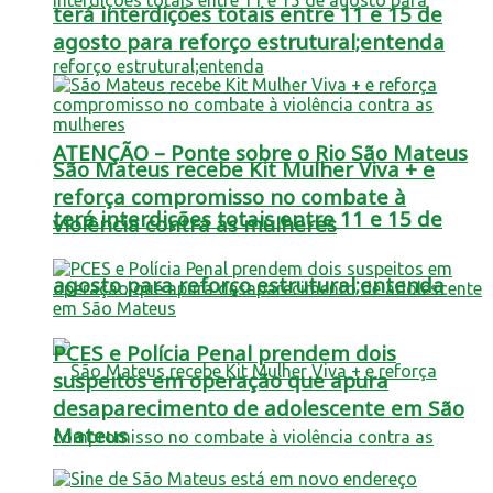
terá interdições totais entre 11 e 15 de
agosto para reforço estrutural;entenda
ATENÇÃO – Ponte sobre o Rio São Mateus
São Mateus recebe Kit Mulher Viva + e
reforça compromisso no combate à
terá interdições totais entre 11 e 15 de
violência contra as mulheres
agosto para reforço estrutural;entenda
PCES e Polícia Penal prendem dois
suspeitos em operação que apura
desaparecimento de adolescente em São
Mateus