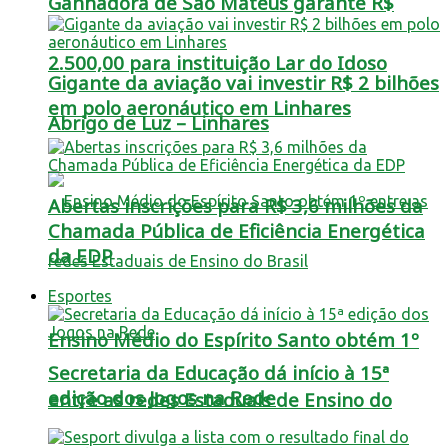
Ganhadora de São Mateus garante R$
2.500,00 para instituição Lar do Idoso
Gigante da aviação vai investir R$ 2 bilhões
em polo aeronáutico em Linhares
Abrigo de Luz – Linhares
Abertas inscrições para R$ 3,6 milhões da
Chamada Pública de Eficiência Energética
da EDP
Esportes
Ensino Médio do Espírito Santo obtém 1º
Secretaria da Educação dá início à 15ª
edição dos Jogos na Rede
entre as redes Estaduais de Ensino do