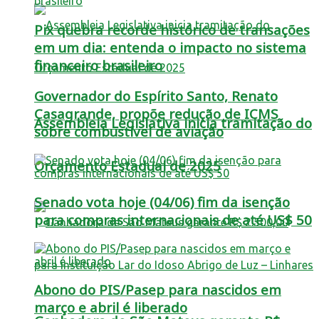
Pix quebra recorde histórico de transações
em um dia: entenda o impacto no sistema
financeiro brasileiro
Governador do Espírito Santo, Renato
Casagrande, propõe redução de ICMS
Assembleia Legislativa inicia tramitação do
sobre combustível de aviação
Orçamento Estadual de 2025
Senado vota hoje (04/06) fim da isenção
para compras internacionais de até US$ 50
Abono do PIS/Pasep para nascidos em
março e abril é liberado