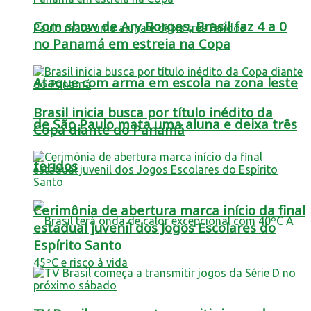
Com show de Ary Borges, Brasil faz 4 a 0
no Panamá em estreia na Copa
Ataque com arma em escola na zona leste
Brasil inicia busca por título inédito da
de São Paulo mata uma aluna e deixa três
Copa diante do Panamá
feridos
Cerimônia de abertura marca início da final
estadual juvenil dos Jogos Escolares do
Espírito Santo