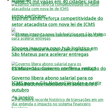
quase 10 mil vagas em 40 cidades; saiba
como participar
Espírito Santo reforça competitividade do
setor atacadista com nova lei de ICMS
Shopee inaugura novo hub logístico em
São Mateus para acelerar entregas
ES Mais+Gás: Governo confirma redução do
Governo libera abono salarial para os
ICMS para o Gás Natural Veicular a partir
trabalhadores nascidos em setembro e
outubro
de janeiro