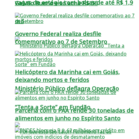
vagas de estágio com bolsas de até R$ 1,9
Galvão Bueno e só acha R$ 36
mil
Governo Federal realiza desfile
comemorativo ao 7 de Setembro
Helicóptero da Marinha cai em Goiás,
deixando mortos e feridos
Ministério Público deflagra Operação
“Tenta a Sorte” em Fundão
Parceria com o PAA rende 30 toneladas de
alimentos em junho no Espírito Santo