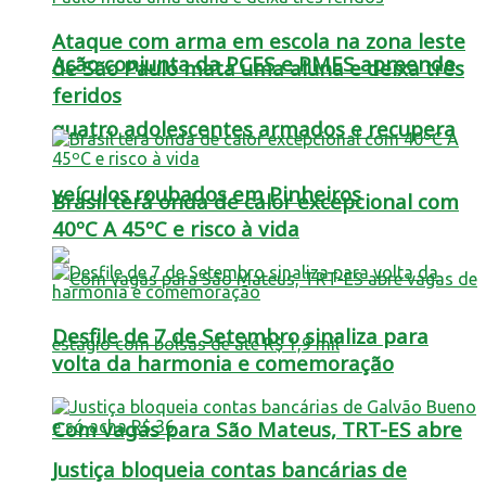
Ataque com arma em escola na zona leste
Ação conjunta da PCES e PMES apreende
de São Paulo mata uma aluna e deixa três
feridos
quatro adolescentes armados e recupera
veículos roubados em Pinheiros
Brasil terá onda de calor excepcional com
40ºC A 45ºC e risco à vida
Desfile de 7 de Setembro sinaliza para
volta da harmonia e comemoração
Com vagas para São Mateus, TRT-ES abre
Justiça bloqueia contas bancárias de