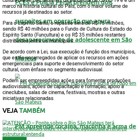
cultura diante dos desafios da pandemia de Covid-19 e é um
PCES e Polícia Penal prendem dois
marco na história cultural do País, com o maior volume de
recursos já destinados ao setor.
suspeitos em operação que apura
Para o Espírito Santo, o repasse será de R$ 75 milhões,
sendo R$ 40 milhões para o Fundo de Cultura do Estado do
Espírito Santo (Funcultura) e os R$ 35 milhões restantes
desaparecimento de adolescente em São
distribuídos entre os municípios.
De acordo com a Lei, sua execução é função dos municípios,
Mateus
que estão encarregados de aplicar os recursos em ações
emergenciais para suporte e desenvolvimento do setor
cultural, com ênfase no segmento audiovisual.
Podem ser empreendidas ações para fomentar produções
audiovisuais, ações de capacitação e formação, apoio à
cineclubes, salas de cinema, festivais, mostras e outras
iniciativas relacionadas.
VEJA
TAMBÉM
PM apreende cocaína, maconha e arma de
Destaques