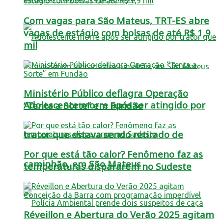
Com vagas para São Mateus, TRT-ES abre
vagas de estágio com bolsas de até R$ 1,9
mil
Ministério Público deflagra Operação
Adolescente morre após ser atingido por
“Tenta a Sorte” em Fundão
trator que estava sendo retirado de
Por que está tão calor? Fenômeno faz as
caminhão, em São Mateus
temperaturas dispararem no Sudeste
Réveillon e Abertura do Verão 2025 agitam