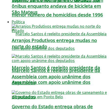
Espírito Santo fecha janeiro de 2025, com
ônibus enquanto andava de bicicleta em
São Mateus
menor número de homicídios desde 1996
Política
Arranjos Produtivos entrega mudas no
norte do estado
Marcelo Santos é reeleito presidente da
Marcelo Santos é reeleito presidente da
Assembleia com apoio unânime dos
Assembleia com apoio unânime dos
deputados
deputados
Governo do Estado entrega obras de