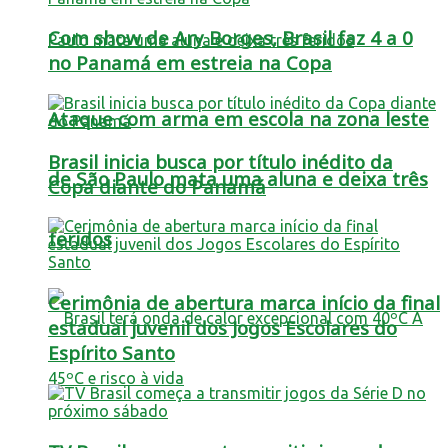
Com show de Ary Borges, Brasil faz 4 a 0
no Panamá em estreia na Copa
Ataque com arma em escola na zona leste
Brasil inicia busca por título inédito da
de São Paulo mata uma aluna e deixa três
Copa diante do Panamá
feridos
Cerimônia de abertura marca início da final
estadual juvenil dos Jogos Escolares do
Espírito Santo