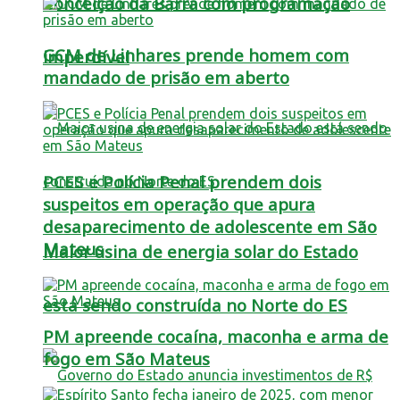
Conceição da Barra com programação
GCM de Linhares prende homem com
imperdível
mandado de prisão em aberto
PCES e Polícia Penal prendem dois
suspeitos em operação que apura
desaparecimento de adolescente em São
Mateus
Maior usina de energia solar do Estado
está sendo construída no Norte do ES
PM apreende cocaína, maconha e arma de
fogo em São Mateus