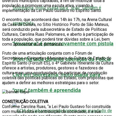
diversos municípios capixabas, a fim de mobilizar toda a
população e promover uma escuta ativa, visando à
implementação da Lei Paulo Gustavo no Espírito Santo.
O encontro, que acontecerá das 14h às 17h, na Arena Cultural
da Casa da Cultura, no Sítio Histórico Porto de São Mateus,
será conduzido pela subsecretária de Estado de Políticas
Culturais, Carolina Ruas Palomares, e aberto à participação de
toda a população, que poderá tirar dúvidas sobre a Lei, bem
“Vovozona” é preso novamente com pistola
como apresentar suas demandas.
Fruto de uma articulação conjunta com o Fórum de
Secretários e Dirigentes Municipais de Cultura do Estado do
9mm furtada durante operação da Polícia
Espírito Santo (Forcult-ES), o 4º Gabinete Itinerante da Cultura
oferece a artistas, produtores, gestores e fazedores de
cultura mais uma oportunidade de participar da construção
Civil em Sooretama; moto usada para
coletiva das políticas públicas do Estado, com propostas que
ajudem a definir as melhores estratégias para o setor.
“grau” também é apreendida
CONSTRUÇÃO COLETIVA
Conforme Carolina Ruas, “a Lei Paulo Gustavo foi construída
com muita escuta e contribuição da sociedade, e a sua