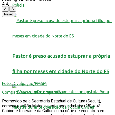
A
A
Polícia
A
A
Reset
Pastor é preso acusado estuprar a própria
filha por meses em cidade do Norte do ES
Foto: Divulgação/PMSM
Compartilhar
Twittar
Compartilhar
Promovido pela Secretaria Estadual de Cultura (Secult),
começa por São Mateus, nesta segunda feira (15), o 4º
Gabinete Itinerante da Cultura, uma série de encontros em