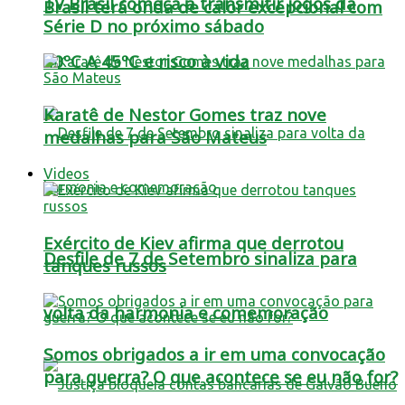
TV Brasil começa a transmitir jogos da
Brasil terá onda de calor excepcional com
Série D no próximo sábado
40ºC A 45ºC e risco à vida
Karatê de Nestor Gomes traz nove
medalhas para São Mateus
Videos
Exército de Kiev afirma que derrotou
Desfile de 7 de Setembro sinaliza para
tanques russos
volta da harmonia e comemoração
Somos obrigados a ir em uma convocação
para guerra? O que acontece se eu não for?