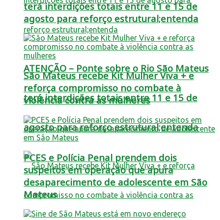
terá interdições totais entre 11 e 15 de
agosto para reforço estrutural;entenda
ATENÇÃO – Ponte sobre o Rio São Mateus
São Mateus recebe Kit Mulher Viva + e
reforça compromisso no combate à
terá interdições totais entre 11 e 15 de
violência contra as mulheres
agosto para reforço estrutural;entenda
PCES e Polícia Penal prendem dois
suspeitos em operação que apura
desaparecimento de adolescente em São
Mateus