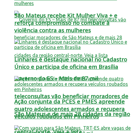
São Mateus recebe Kit Mulher Viva + e
reforça compromisso no combate à
violência contra as mulheres
Linhares é destaque nacional no Cadastro
Único e participa de oficina em Brasília
Governo do ES – Mais de 87 mil
teleconsultas vão beneficiar moradores de
Ação conjunta da PCES e PMES apreende
quatro adolescentes armados e recupera
São Mateus e de mais 28 cidades da região
veículos roubados em Pinheiros
central-norte. Veja a lista