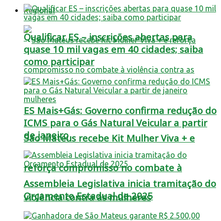
Regional
Qualificar ES – inscrições abertas para
quase 10 mil vagas em 40 cidades; saiba
como participar
ES Mais+Gás: Governo confirma redução do
ICMS para o Gás Natural Veicular a partir
de janeiro
São Mateus recebe Kit Mulher Viva + e
reforça compromisso no combate à
Assembleia Legislativa inicia tramitação do
Orçamento Estadual de 2025
violência contra as mulheres