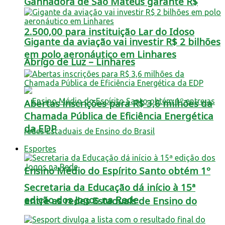
Ganhadora de São Mateus garante R$
2.500,00 para instituição Lar do Idoso
Gigante da aviação vai investir R$ 2 bilhões
em polo aeronáutico em Linhares
Abrigo de Luz – Linhares
Abertas inscrições para R$ 3,6 milhões da
Chamada Pública de Eficiência Energética
da EDP
Esportes
Ensino Médio do Espírito Santo obtém 1º
Secretaria da Educação dá início à 15ª
edição dos Jogos na Rede
entre as redes Estaduais de Ensino do