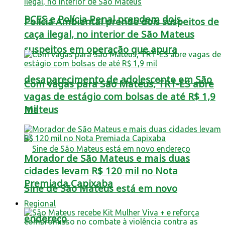
PCES e Polícia Penal prendem dois
Polícia Ambiental prende dois suspeitos de
caça ilegal, no interior de São Mateus
suspeitos em operação que apura
desaparecimento de adolescente em São
Com vagas para São Mateus, TRT-ES abre
vagas de estágio com bolsas de até R$ 1,9
mil
Mateus
Morador de São Mateus e mais duas
cidades levam R$ 120 mil no Nota
Premiada Capixaba
Sine de São Mateus está em novo
Regional
endereço