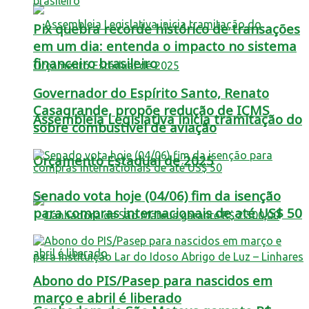
Pix quebra recorde histórico de transações
em um dia: entenda o impacto no sistema
financeiro brasileiro
Governador do Espírito Santo, Renato
Casagrande, propõe redução de ICMS
Assembleia Legislativa inicia tramitação do
sobre combustível de aviação
Orçamento Estadual de 2025
Senado vota hoje (04/06) fim da isenção
para compras internacionais de até US$ 50
Abono do PIS/Pasep para nascidos em
março e abril é liberado