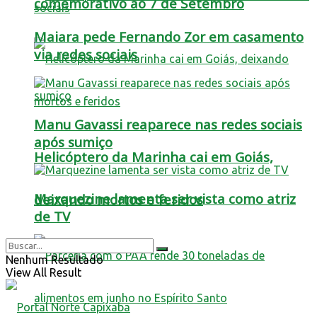
comemorativo ao 7 de Setembro
Maiara pede Fernando Zor em casamento
via redes sociais
Manu Gavassi reaparece nas redes sociais
após sumiço
Helicóptero da Marinha cai em Goiás,
Marquezine lamenta ser vista como atriz
deixando mortos e feridos
de TV
Nenhum Resultado
View All Result