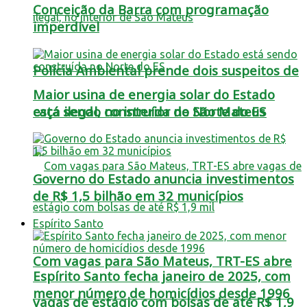
Conceição da Barra com programação
imperdível
Polícia Ambiental prende dois suspeitos de
Maior usina de energia solar do Estado
está sendo construída no Norte do ES
caça ilegal, no interior de São Mateus
Governo do Estado anuncia investimentos
de R$ 1,5 bilhão em 32 municípios
Espírito Santo
Com vagas para São Mateus, TRT-ES abre
Espírito Santo fecha janeiro de 2025, com
menor número de homicídios desde 1996
vagas de estágio com bolsas de até R$ 1,9