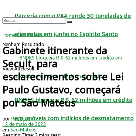
Parceria com o PAA rende 30 toneladas de
alimentos em junho no Espírito Santo
Home
São Mateus
Nenhum Resultado
Gabinete itinerante da
Secult, para
View All Result
esclarecimentos sobre Lei
Paulo Gustavo, começará
BNDES bloqueia R＄ 62 milhões em crédito
por São Mateus
em imóveis com indícios de desmatamento
por
Redação
12 de maio de 2023
em
São Mateus
Reading Time: 2 mins read