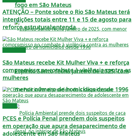
fogo em São Mateus
ATENÇÃO – Ponte sobre o Rio São Mateus terá
interdições totais entre 11 e 15 de agosto para
reforço estrutural;entenda
Destaques
São Mateus recebe Kit Mulher Viva + e reforça
compromisso no combate à violência contra as
Espírito Santo fecha janeiro de 2025, com
mulheres
menor número de homicídios desde 1996
Polícia
PCES e Polícia Penal prendem dois suspeitos
em operação que apura desaparecimento de
adolescente em São Mateus