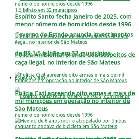
Espírito Santo fecha janeiro de 2025, com
menor número de homicídios desde 1996
Governo do Estado anuncia investimentos
de R$ 1,5 bilhão em 32 municípios
Polícia Ambiental prende dois suspeitos de
caça ilegal, no interior de São Mateus
Espírito Santo
Polícia Civil apreende oito armas e mais de
mil munições em operação no interior de
São Mateus
Menino de 6 anos morre atropelado por