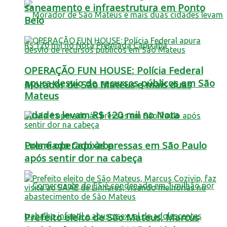
saneamento e infraestrutura em Ponto
Belo
OPERAÇÃO FUN HOUSE: Polícia Federal
apura desvio de recursos públicos em São
Morador de São Mateus e mais duas
Mateus
cidades levam R$ 120 mil no Nota
Lula é operado às pressas em São Paulo
Premiada Capixaba
após sentir dor na cabeça
Prefeito eleito de São Mateus, Marcus