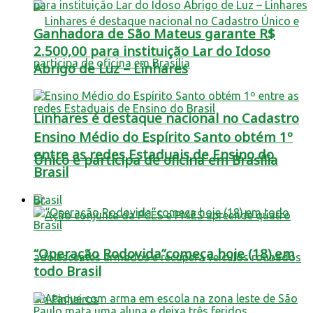
Ganhadora de São Mateus garante R$
2.500,00 para instituição Lar do Idoso
Abrigo de Luz – Linhares
Linhares é destaque nacional no Cadastro
Ensino Médio do Espírito Santo obtém 1º
entre as redes Estaduais de Ensino do
Único e participa de oficina em Brasília
Brasil
Brasil
“Operação Rodovida”começa hoje (18),em
todo Brasil