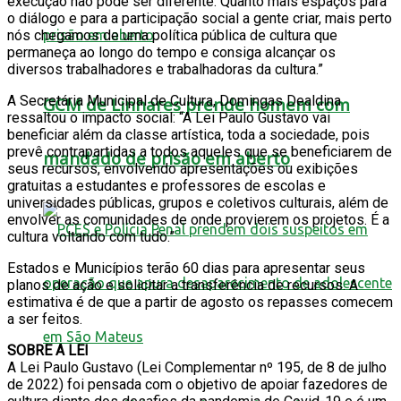
execução não pode ser diferente. Quanto mais espaços para
o diálogo e para a participação social a gente criar, mais perto
nós chegamos de uma política pública de cultura que
permaneça ao longo do tempo e consiga alcançar os
diversos trabalhadores e trabalhadoras da cultura.”
A Secretária Municipal de Cultura, Domingas Dealdina
GCM de Linhares prende homem com
ressaltou o impacto social: “A Lei Paulo Gustavo vai
beneficiar além da classe artística, toda a sociedade, pois
prevê contrapartidas a todos aqueles que se beneficiarem de
mandado de prisão em aberto
seus recursos, envolvendo apresentações ou exibições
gratuitas a estudantes e professores de escolas e
universidades públicas, grupos e coletivos culturais, além de
envolver as comunidades de onde provierem os projetos. É a
cultura voltando com tudo.”
Estados e Municípios terão 60 dias para apresentar seus
planos de ação e solicitar a transferência de recursos. A
estimativa é de que a partir de agosto os repasses comecem
a ser feitos.
SOBRE A LEI
A Lei Paulo Gustavo (Lei Complementar nº 195, de 8 de julho
de 2022) foi pensada com o objetivo de apoiar fazedores de