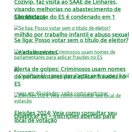
Cozivip, faz visita ao SAAE de Linhares,
visando melhorias no abastecimento de
São Mateus
Comerciante do ES é condenado em 1
milhão por trabalho infantil e abuso sexual
Se liga: Posso votar sem o título de eleitor?
de adolescentes
Alerta de golpes: Criminosos usam nomes
de parlamentares para aplicar fraudes no
ES
Eleições 2024: Veja como consultar seu
Qualificar ES – inscrições abertas para
local de votação
Economia