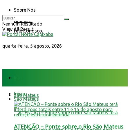
Sobre Nós
Anuncie
Nenhum Resultado
View All Result
Fale Conosco
quarta-feira, 5 agosto, 2026
Início
Início
São Mateus
São Mateus
ATENÇÃO – Ponte sobre o Rio São Mateus