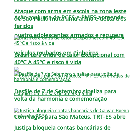
Ataque com arma em escola na zona leste
Ação conjunta da PCES e PMES apreende
de São Paulo mata uma aluna e deixa três
feridos
quatro adolescentes armados e recupera
veículos roubados em Pinheiros
Brasil terá onda de calor excepcional com
40ºC A 45ºC e risco à vida
Desfile de 7 de Setembro sinaliza para
volta da harmonia e comemoração
Com vagas para São Mateus, TRT-ES abre
Justiça bloqueia contas bancárias de