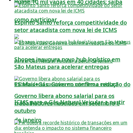
quase 10 mil vagas em 40 cidades; saiba
como participar
Espírito Santo reforça competitividade do
setor atacadista com nova lei de ICMS
Shopee inaugura novo hub logístico em
São Mateus para acelerar entregas
ES Mais+Gás: Governo confirma redução do
Governo libera abono salarial para os
ICMS para o Gás Natural Veicular a partir
trabalhadores nascidos em setembro e
outubro
de janeiro