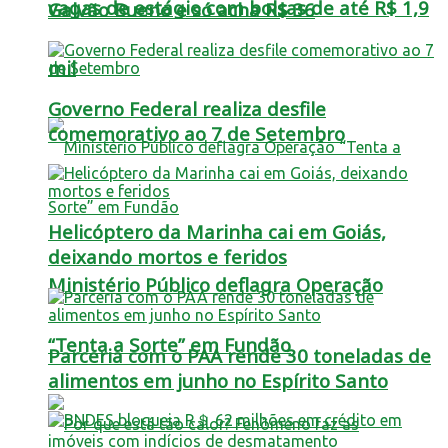
vagas de estágio com bolsas de até R$ 1,9
Galvão Bueno e só acha R$ 36
mil
Governo Federal realiza desfile
comemorativo ao 7 de Setembro
Helicóptero da Marinha cai em Goiás,
deixando mortos e feridos
Ministério Público deflagra Operação
“Tenta a Sorte” em Fundão
Parceria com o PAA rende 30 toneladas de
alimentos em junho no Espírito Santo