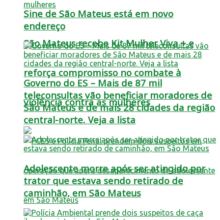
Sine de São Mateus está em novo
endereço
São Mateus recebe Kit Mulher Viva + e
reforça compromisso no combate à
Governo do ES – Mais de 87 mil
teleconsultas vão beneficiar moradores de
violência contra as mulheres
São Mateus e de mais 28 cidades da região
central-norte. Veja a lista
Adolescente morre após ser atingido por
trator que estava sendo retirado de
caminhão, em São Mateus