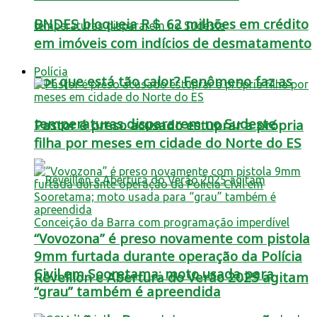
BNDES bloqueia R＄ 62 milhões em crédito
em imóveis com indícios de desmatamento
Polícia
Por que está tão calor? Fenômeno faz as
temperaturas dispararem no Sudeste
Pastor é preso acusado estuprar a própria
filha por meses em cidade do Norte do ES
“Vovozona” é preso novamente com pistola
9mm furtada durante operação da Polícia
Civil em Sooretama; moto usada para
Réveillon e Abertura do Verão 2025 agitam
“grau” também é apreendida