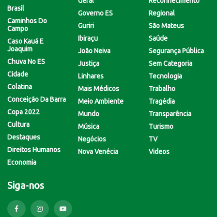
Geral
Reconhecimento
Brasil
Governo ES
Regional
Caminhos Do
Guriri
São Mateus
Campo
Ibiraçu
Saúde
Caso Kauã E
Joaquim
João Neiva
Segurança Pública
Chuva No ES
Justiça
Sem Categoria
Cidade
Linhares
Tecnologia
Colatina
Mais Médicos
Trabalho
Conceição Da Barra
Meio Ambiente
Tragédia
Copa 2022
Mundo
Transparência
Cultura
Música
Turismo
Destaques
Negócios
TV
Direitos Humanos
Nova Venécia
Videos
Economia
Siga-nos