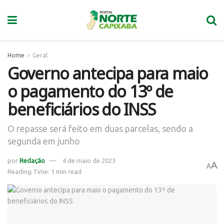
Home
Geral
Governo antecipa para maio
o pagamento do 13º de
beneficiários do INSS
O repasse será feito em duas parcelas, sendo a
segunda em junho
por
Redação
4 de maio de 2023
A
A
Reading Time: 1 min read