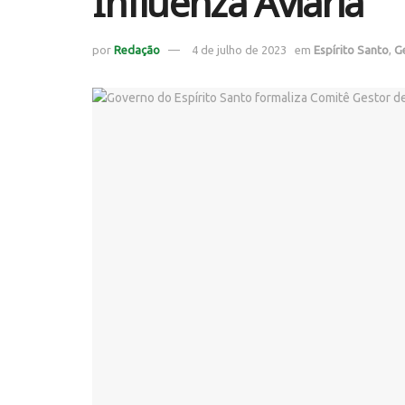
Influenza Aviária
por
Redação
4 de julho de 2023
em
Espírito Santo
,
G