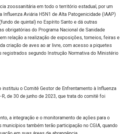
ia zoossanitária em todo o território estadual, por um
a Influenza Aviária H5N1 de Alta Patogenicidade (IAAP)
fundo de quintal) no Espírito Santo e dá outras
mas obrigatórias do Programa Nacional de Sanidade
m relação a realização de exposições, torneios, feiras e
 criação de aves ao ar livre, com acesso a piquetes
s registrados segundo Instrução Normativa do Ministério
o instituiu o Comitê Gestor de Enfrentamento à Influenza
9-R, de 30 de junho de 2023, que trata do comitê foi
nto, a integração e o monitoramento de ações para o
os municípios também terão participação no CGIA, quando
uação em suas áreas de abrangência.