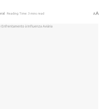
A
eral
Reading Time: 3 mins read
A