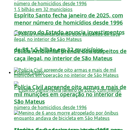
Espírito Santo fecha janeiro de 2025, com
menor número de homicídios desde 1996
Governo do Estado anuncia investimentos
de R$ 1,5 bilhão em 32 municípios
Polícia Ambiental prende dois suspeitos de
caça ilegal, no interior de São Mateus
Espírito Santo
Polícia Civil apreende oito armas e mais de
mil munições em operação no interior de
São Mateus
Menino de 6 anos morre atropelado por