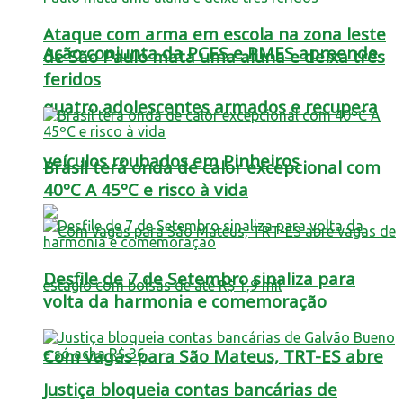
Ataque com arma em escola na zona leste
Ação conjunta da PCES e PMES apreende
de São Paulo mata uma aluna e deixa três
feridos
quatro adolescentes armados e recupera
veículos roubados em Pinheiros
Brasil terá onda de calor excepcional com
40ºC A 45ºC e risco à vida
Desfile de 7 de Setembro sinaliza para
volta da harmonia e comemoração
Com vagas para São Mateus, TRT-ES abre
Justiça bloqueia contas bancárias de