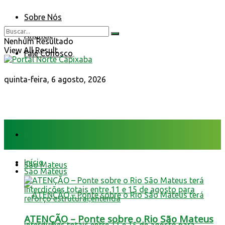
Sobre Nós
Anuncie
Nenhum Resultado
View All Result
Fale Conosco
quinta-feira, 6 agosto, 2026
Início
Início
São Mateus
São Mateus
ATENÇÃO – Ponte sobre o Rio São Mateus