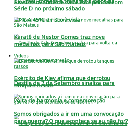
TV Brasil começa a transmitir jogos da
Brasil terá onda de calor excepcional com
Série D no próximo sábado
40ºC A 45ºC e risco à vida
Karatê de Nestor Gomes traz nove
medalhas para São Mateus
Videos
Exército de Kiev afirma que derrotou
Desfile de 7 de Setembro sinaliza para
tanques russos
volta da harmonia e comemoração
Somos obrigados a ir em uma convocação
para guerra? O que acontece se eu não for?