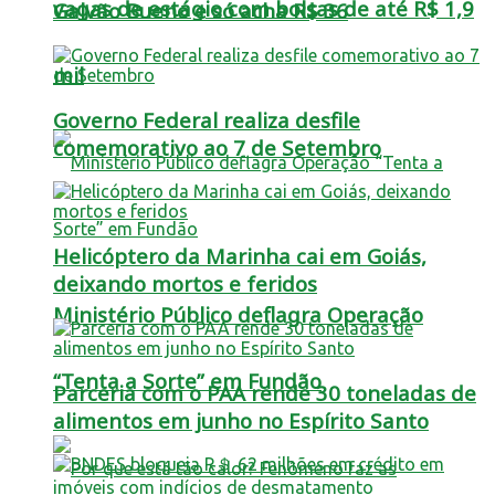
vagas de estágio com bolsas de até R$ 1,9
Galvão Bueno e só acha R$ 36
mil
Governo Federal realiza desfile
comemorativo ao 7 de Setembro
Helicóptero da Marinha cai em Goiás,
deixando mortos e feridos
Ministério Público deflagra Operação
“Tenta a Sorte” em Fundão
Parceria com o PAA rende 30 toneladas de
alimentos em junho no Espírito Santo