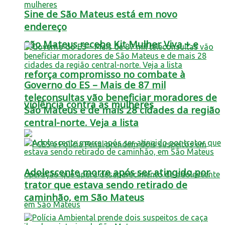
Sine de São Mateus está em novo
endereço
São Mateus recebe Kit Mulher Viva + e
reforça compromisso no combate à
Governo do ES – Mais de 87 mil
teleconsultas vão beneficiar moradores de
violência contra as mulheres
São Mateus e de mais 28 cidades da região
central-norte. Veja a lista
Adolescente morre após ser atingido por
trator que estava sendo retirado de
caminhão, em São Mateus