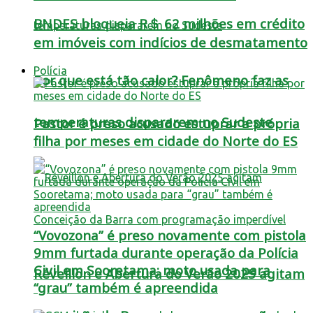
BNDES bloqueia R＄ 62 milhões em crédito
em imóveis com indícios de desmatamento
Polícia
Por que está tão calor? Fenômeno faz as
temperaturas dispararem no Sudeste
Pastor é preso acusado estuprar a própria
filha por meses em cidade do Norte do ES
“Vovozona” é preso novamente com pistola
9mm furtada durante operação da Polícia
Civil em Sooretama; moto usada para
Réveillon e Abertura do Verão 2025 agitam
“grau” também é apreendida