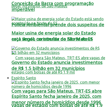
Conceição da Barra com programação
imperdível
Polícia Ambiental prende dois suspeitos de
Maior usina de energia solar do Estado
está sendo construída no Norte do ES
caça ilegal, no interior de São Mateus
Governo do Estado anuncia investimentos
de R$ 1,5 bilhão em 32 municípios
Espírito Santo
Com vagas para São Mateus, TRT-ES abre
Espírito Santo fecha janeiro de 2025, com
menor número de homicídios desde 1996
vagas de estágio com bolsas de até R$ 1,9