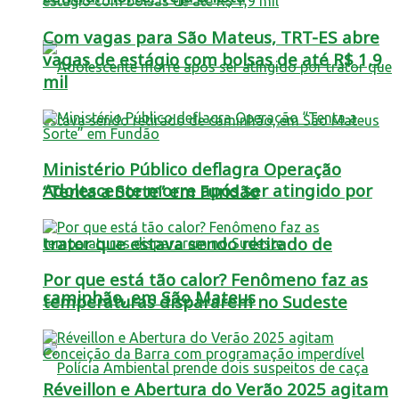
Com vagas para São Mateus, TRT-ES abre
vagas de estágio com bolsas de até R$ 1,9
mil
Ministério Público deflagra Operação
Adolescente morre após ser atingido por
“Tenta a Sorte” em Fundão
trator que estava sendo retirado de
Por que está tão calor? Fenômeno faz as
caminhão, em São Mateus
temperaturas dispararem no Sudeste
Réveillon e Abertura do Verão 2025 agitam