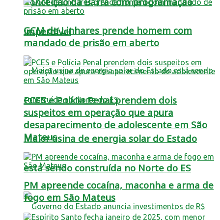
Conceição da Barra com programação
GCM de Linhares prende homem com
imperdível
mandado de prisão em aberto
PCES e Polícia Penal prendem dois
suspeitos em operação que apura
desaparecimento de adolescente em São
Mateus
Maior usina de energia solar do Estado
está sendo construída no Norte do ES
PM apreende cocaína, maconha e arma de
fogo em São Mateus