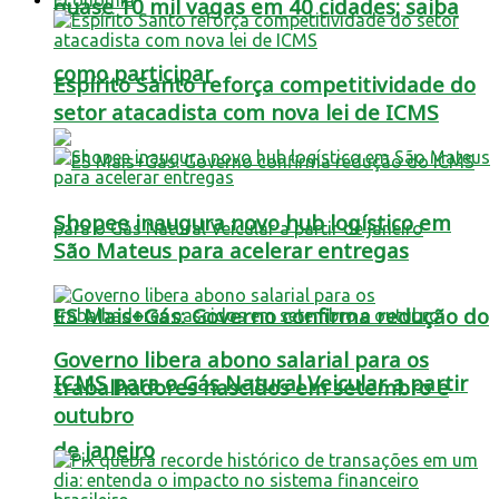
quase 10 mil vagas em 40 cidades; saiba
como participar
Espírito Santo reforça competitividade do
setor atacadista com nova lei de ICMS
Shopee inaugura novo hub logístico em
São Mateus para acelerar entregas
ES Mais+Gás: Governo confirma redução do
Governo libera abono salarial para os
ICMS para o Gás Natural Veicular a partir
trabalhadores nascidos em setembro e
outubro
de janeiro