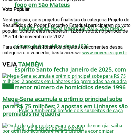
fogo em São Mateus
Voto Popular
Nesta edição, seis projetos finalistas da categoria Projeto de
Resultados do Poder Executivo Estadual participaram do voto
popular. Juntos, eles receberam 12.889 votos, no período de
1º a 14 de novembro de 2022.
Para conferir quais foram os projetos concorrentes dessa
categoria e o vencedor, basta acessar
www.inoves.es.gov.br
.
VEJA
TAMBÉM
Espírito Santo fecha janeiro de 2025, com
menor número de homicídios desde 1996
Geral
Mega-Sena acumula e prêmio principal sobe
para R$ 75 milhões; 2 apostas em Linhares são
premiadas na quadra