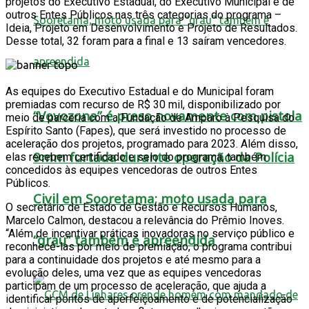
projetos do Executivo Estadual, do Executivo Municipal e de
outros Entes Públicos nas três categorias do programa –
Ideia, Projeto em Desenvolvimento e Projeto de Resultados.
Desse total, 32 foram para a final e 13 saíram vencedores.
As equipes do Executivo Estadual e do Municipal foram
premiadas com recurso de R$ 30 mil, disponibilizado por
“Vovozona” é preso novamente com pistola
meio de parceria com a Fundação de Amparo à Pesquisa do
Espírito Santo (Fapes), que será investido no processo de
aceleração dos projetos, programado para 2023. Além disso,
9mm furtada durante operação da Polícia
elas recebem certificado e selo do programa, também
concedidos às equipes vencedoras de outros Entes
Públicos.
Civil em Sooretama; moto usada para
O secretário de Estado de Gestão e Recursos Humanos,
Marcelo Calmon, destacou a relevância do Prêmio Inoves.
“Além de incentivar práticas inovadoras no serviço público e
“grau” também é apreendida
reconhecê-las por meio de premiação, o programa contribui
para a continuidade dos projetos e até mesmo para a
evolução deles, uma vez que as equipes vencedoras
participam de um processo de aceleração, que ajuda a
identificar pontos de aperfeiçoamento e de potencialização