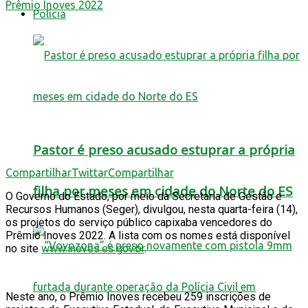
Polícia
Pastor é preso acusado estuprar a própria
Compartilhar
Twittar
Compartilhar
filha por meses em cidade do Norte do ES
O Governo do Estado, por meio da Secretaria de Gestão e
Recursos Humanos (Seger), divulgou, nesta quarta-feira (14),
os projetos do serviço público capixaba vencedores do
Prêmio Inoves 2022. A lista com os nomes está disponível
no site
www.inoves.es.gov.br
.
Neste ano, o Prêmio Inoves recebeu 259 inscrições de