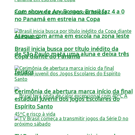
Com show de Ary Borges, Brasil faz 4 a 0
no Panamá em estreia na Copa
Ataque com arma em escola na zona leste
Brasil inicia busca por título inédito da
de São Paulo mata uma aluna e deixa três
Copa diante do Panamá
feridos
Cerimônia de abertura marca início da final
estadual juvenil dos Jogos Escolares do
Espírito Santo