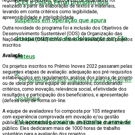
regulamento do Inoves. O processo de redesenho foi
PCES e Polícia Penal prendem dois
realizado a partir da elaboração de textos e materiais,
levando em conta critérios como legibilidade,
apreensibilidade e inteligibilidade.
suspeitos em operação que apura
Outra novidade do programa foi a inclusão dos Objetivos de
Desenvolvimento Sustentável (ODS) da Organização das
desaparecimento de adolescente em São
Nações Unidas (ONU) como critério de avaliação dos projetos
inscritos.
Mateus
Avaliação
Os projetos inscritos no Prêmio Inoves 2022 passaram pelas
seguintes etapas de avaliação: adequação aos pré-requisitos
estabelecidos em regulamento; análise dos planos de projeto
ou de ideia por uma equipe de avaliadores, considerando
critérios, como inovação, relevância social, efetividade dos
resultados e participação dos beneficiários; e apresentação
(defesa oral) de forma on-line.
A equipe de avaliadores foi composta por 105 integrantes
com experiência comprovada em inovação e/ou gestão
PM apreende cocaína, maconha e arma de
pública, selecionados por meio de um Edital de chamamento
público. Eles dedicaram mais de 1000 horas de trabalho
voluntário para a avaliação dos projetos.