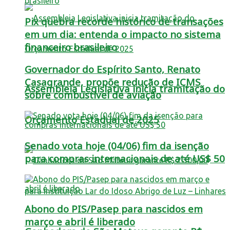
Pix quebra recorde histórico de transações
em um dia: entenda o impacto no sistema
financeiro brasileiro
Governador do Espírito Santo, Renato
Casagrande, propõe redução de ICMS
Assembleia Legislativa inicia tramitação do
sobre combustível de aviação
Orçamento Estadual de 2025
Senado vota hoje (04/06) fim da isenção
para compras internacionais de até US$ 50
Abono do PIS/Pasep para nascidos em
março e abril é liberado