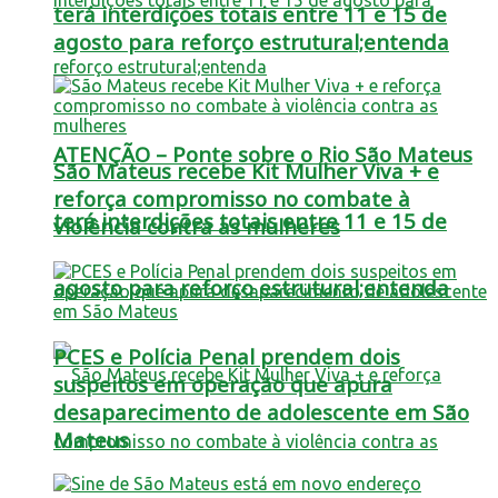
terá interdições totais entre 11 e 15 de
agosto para reforço estrutural;entenda
ATENÇÃO – Ponte sobre o Rio São Mateus
São Mateus recebe Kit Mulher Viva + e
reforça compromisso no combate à
terá interdições totais entre 11 e 15 de
violência contra as mulheres
agosto para reforço estrutural;entenda
PCES e Polícia Penal prendem dois
suspeitos em operação que apura
desaparecimento de adolescente em São
Mateus