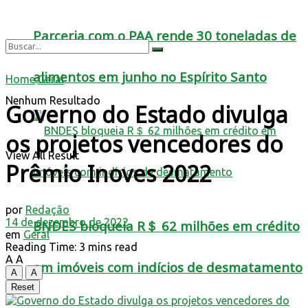
Parceria com o PAA rende 30 toneladas de
alimentos em junho no Espírito Santo
Home
Geral
Nenhum Resultado
Governo do Estado divulga
os projetos vencedores do
View All Result
Prêmio Inoves 2022
por
Redação
14 de dezembro de 2022
BNDES bloqueia R＄ 62 milhões em crédito
em
Geral
Reading Time: 3 mins read
A
A
em imóveis com indícios de desmatamento
A
A
Reset