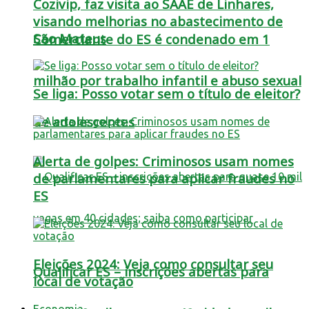
Cozivip, faz visita ao SAAE de Linhares,
visando melhorias no abastecimento de
São Mateus
Comerciante do ES é condenado em 1
milhão por trabalho infantil e abuso sexual
Se liga: Posso votar sem o título de eleitor?
de adolescentes
Alerta de golpes: Criminosos usam nomes
de parlamentares para aplicar fraudes no
ES
Eleições 2024: Veja como consultar seu
Qualificar ES – inscrições abertas para
local de votação
Economia