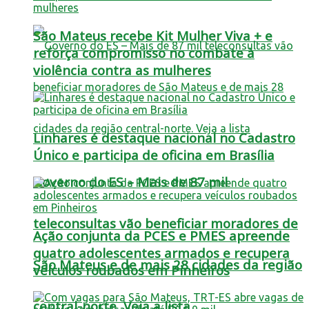
São Mateus recebe Kit Mulher Viva + e
reforça compromisso no combate à
violência contra as mulheres
Linhares é destaque nacional no Cadastro
Único e participa de oficina em Brasília
Governo do ES – Mais de 87 mil
teleconsultas vão beneficiar moradores de
Ação conjunta da PCES e PMES apreende
quatro adolescentes armados e recupera
São Mateus e de mais 28 cidades da região
veículos roubados em Pinheiros
central-norte. Veja a lista