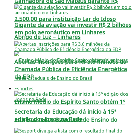
Ganhadora de São Mateus garante R$
2.500,00 para instituição Lar do Idoso
Gigante da aviação vai investir R$ 2 bilhões
em polo aeronáutico em Linhares
Abrigo de Luz – Linhares
Abertas inscrições para R$ 3,6 milhões da
Chamada Pública de Eficiência Energética
da EDP
Esportes
Ensino Médio do Espírito Santo obtém 1º
Secretaria da Educação dá início à 15ª
edição dos Jogos na Rede
entre as redes Estaduais de Ensino do