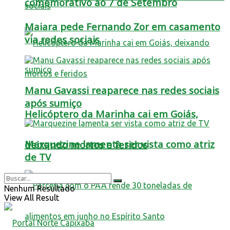
comemorativo ao 7 de Setembro
Maiara pede Fernando Zor em casamento
via redes sociais
Manu Gavassi reaparece nas redes sociais
após sumiço
Helicóptero da Marinha cai em Goiás,
Marquezine lamenta ser vista como atriz
deixando mortos e feridos
de TV
Nenhum Resultado
View All Result