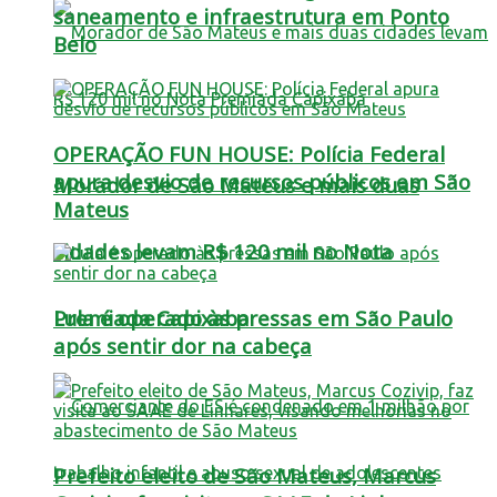
saneamento e infraestrutura em Ponto
Belo
OPERAÇÃO FUN HOUSE: Polícia Federal
apura desvio de recursos públicos em São
Morador de São Mateus e mais duas
Mateus
cidades levam R$ 120 mil no Nota
Lula é operado às pressas em São Paulo
Premiada Capixaba
após sentir dor na cabeça
Prefeito eleito de São Mateus, Marcus