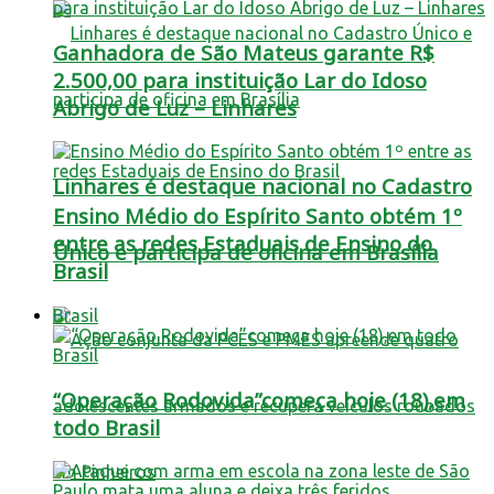
Ganhadora de São Mateus garante R$
2.500,00 para instituição Lar do Idoso
Abrigo de Luz – Linhares
Linhares é destaque nacional no Cadastro
Ensino Médio do Espírito Santo obtém 1º
entre as redes Estaduais de Ensino do
Único e participa de oficina em Brasília
Brasil
Brasil
“Operação Rodovida”começa hoje (18),em
todo Brasil