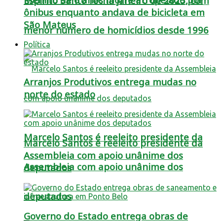
Espírito Santo fecha janeiro de 2025, com
ônibus enquanto andava de bicicleta em
São Mateus
menor número de homicídios desde 1996
Política
Arranjos Produtivos entrega mudas no
norte do estado
Marcelo Santos é reeleito presidente da
Marcelo Santos é reeleito presidente da
Assembleia com apoio unânime dos
Assembleia com apoio unânime dos
deputados
deputados
Governo do Estado entrega obras de