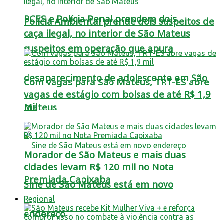
PCES e Polícia Penal prendem dois
Polícia Ambiental prende dois suspeitos de
caça ilegal, no interior de São Mateus
suspeitos em operação que apura
desaparecimento de adolescente em São
Com vagas para São Mateus, TRT-ES abre
vagas de estágio com bolsas de até R$ 1,9
mil
Mateus
Morador de São Mateus e mais duas
cidades levam R$ 120 mil no Nota
Premiada Capixaba
Sine de São Mateus está em novo
Regional
endereço