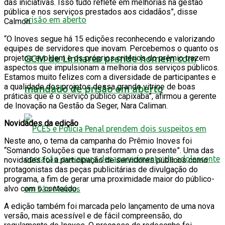
das iniciativas. Isso tudo reflete em melhorias na gestão
pública e nos serviços prestados aos cidadãos”, disse
Calmon.
“O Inoves segue há 15 edições reconhecendo e valorizando
equipes de servidores que inovam. Percebemos o quanto os
GCM de Linhares prende homem com
projetos evoluem e os próprios critérios do prêmio trazem
aspectos que impulsionam a melhoria dos serviços públicos.
Estamos muito felizes com a diversidade de participantes e
a qualidade dos projetos dessa grande vitrine de boas
mandado de prisão em aberto
práticas que é o serviço público capixaba”, afirmou a gerente
de Inovação na Gestão da Seger, Nara Caliman.
Novidades da edição
Neste ano, o tema da campanha do Prêmio Inoves foi
“Somando Soluções que transformam o presente”. Uma das
novidades foi a participação de servidores públicos como
protagonistas das peças publicitárias de divulgação do
programa, a fim de gerar uma proximidade maior do público-
alvo com o conteúdo.
A edição também foi marcada pelo lançamento de uma nova
versão, mais acessível e de fácil compreensão, do