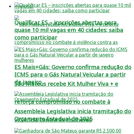
Regional
Qualificar ES – inscrições abertas para
quase 10 mil vagas em 40 cidades; saiba
como participar
ES Mais+Gás: Governo confirma redução do
ICMS para o Gás Natural Veicular a partir
de janeiro
São Mateus recebe Kit Mulher Viva + e
reforça compromisso no combate à
Assembleia Legislativa inicia tramitação do
Orçamento Estadual de 2025
violência contra as mulheres