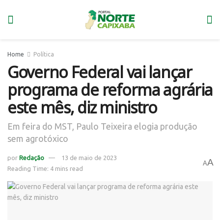
Home
Política
Governo Federal vai lançar
programa de reforma agrária
este mês, diz ministro
Em feira do MST, Paulo Teixeira elogia produção
sem agrotóxico
por
Redação
13 de maio de 2023
A
A
Reading Time: 4 mins read