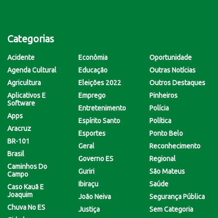
Categorias
Acidente
Econômia
Oportunidade
Agenda Cultural
Educação
Outras Notícias
Agricultura
Eleições 2022
Outros Destaques
Aplicativos E
Emprego
Pinheiros
Software
Entretenimento
Polícia
Apps
Espírito Santo
Política
Aracruz
Esportes
Ponto Belo
BR-101
Geral
Reconhecimento
Brasil
Governo ES
Regional
Caminhos Do
Guriri
São Mateus
Campo
Ibiraçu
Saúde
Caso Kauã E
Joaquim
João Neiva
Segurança Pública
Chuva No ES
Justiça
Sem Categoria