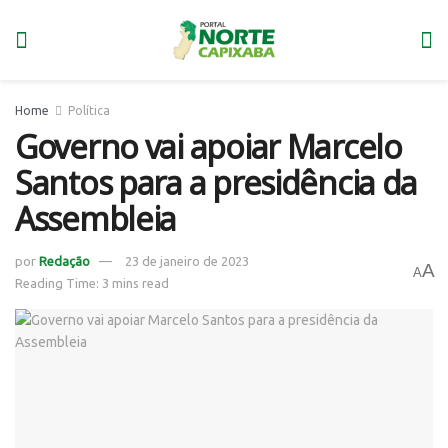
Home
Política
Governo vai apoiar Marcelo
Santos para a presidência da
Assembleia
por
Redação
23 de janeiro de 2023
A
A
Reading Time: 3 mins read