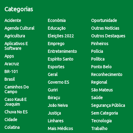
Categorias
Acidente
Econômia
Oportunidade
Agenda Cultural
Educação
Outras Notícias
Agricultura
Eleições 2022
Outros Destaques
Aplicativos E
Emprego
Pinheiros
Software
Entretenimento
Polícia
Apps
Espírito Santo
Política
Aracruz
Esportes
Ponto Belo
BR-101
Geral
Reconhecimento
Brasil
Governo ES
Regional
Caminhos Do
Guriri
São Mateus
Campo
Ibiraçu
Saúde
Caso Kauã E
Joaquim
João Neiva
Segurança Pública
Chuva No ES
Justiça
Sem Categoria
Cidade
Linhares
Tecnologia
Colatina
Mais Médicos
Trabalho