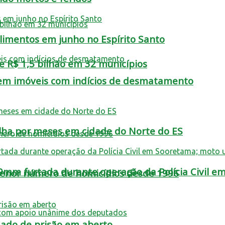
limentos em junho no Espírito Santo
 R$ 1,5 bilhão em 32 municípios
em imóveis com indícios de desmatamento
filha por meses em cidade do Norte do ES
9mm furtada durante operação da Polícia Civil 
 menor número de homicídios desde 1996
do de prisão em aberto