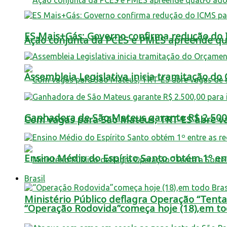
ES Mais+Gás: Governo confirma redução do IC
Ação conjunta da PCES e PMES apreende qua
Assembleia Legislativa inicia tramitação d
Ganhadora de São Mateus garante R$ 2.500,0
Com vagas para São Mateus, TRT-ES abre vag
Ensino Médio do Espírito Santo obtém 1º ent
Brasil
Ministério Público deflagra Operação “Tent
“Operação Rodovida”começa hoje (18),em tod