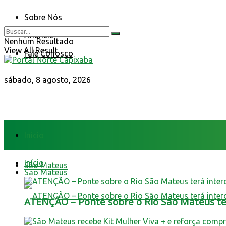
Sobre Nós
Anuncie
Nenhum Resultado
View All Result
Fale Conosco
sábado, 8 agosto, 2026
Início
Início
São Mateus
São Mateus
ATENÇÃO – Ponte sobre o Rio São Mateus terá