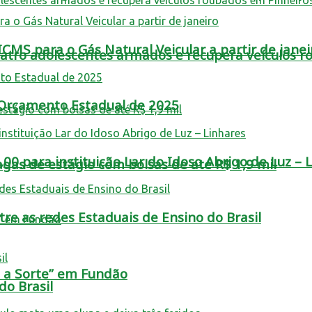
MS para o Gás Natural Veicular a partir de janei
tro adolescentes armados e recupera veículos r
o Orçamento Estadual de 2025
0 para instituição Lar do Idoso Abrigo de Luz – 
as de estágio com bolsas de até R$ 1,9 mil
re as redes Estaduais de Ensino do Brasil
a a Sorte” em Fundão
o Brasil