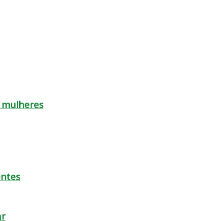
s mulheres
entes
ar