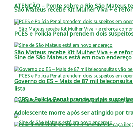
ATENÇÃO – Ponte sobre o Rio São Mateus terá
São Mateus recebe Kit Mulher Viva + e refo
PCES e Polícia Penal prendem dois suspei
São Mateus recebe Kit Mulher Viva + e refo
Sine de São Mateus está em novo endereço
Governo do ES – Mais de 87 mil teleconsulta
lista
PCES e Polícia Penal prendem dois suspei
Adolescente morre após ser atingido por t