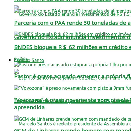
Parceria com o PAA rende 30 toneladas de a
Governo do Estado anuncia investimentos de
BNDES bloqueia R＄ 62 milhões em crédito 
Polícia
Espírito Santo
Pastor é preso acusado estuprar a própria 
“Vovozona” é preso novamente com pistola 
Espírito Santo fecha janeiro de 2025, com
apreendida
GCM de Linhares prende homem com manda