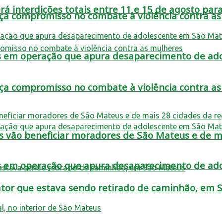
 interdições totais entre 11 e 15 de agosto para
rça compromisso no combate à violência contra a
tos em operação que apura desaparecimento de a
rça compromisso no combate à violência contra a
s vão beneficiar moradores de São Mateus e de ma
tos em operação que apura desaparecimento de a
rator que estava sendo retirado de caminhão, em