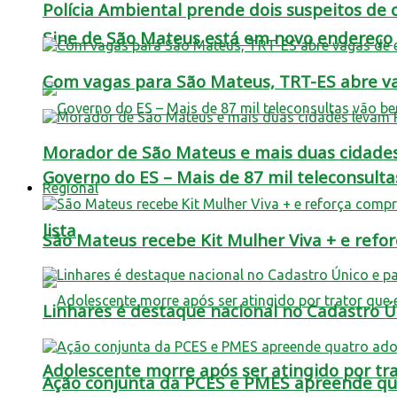
Polícia Ambiental prende dois suspeitos de c
Sine de São Mateus está em novo endereço
Com vagas para São Mateus, TRT-ES abre vag
Morador de São Mateus e mais duas cidade
Governo do ES – Mais de 87 mil teleconsulta
Regional
lista
São Mateus recebe Kit Mulher Viva + e refo
Linhares é destaque nacional no Cadastro Úni
Adolescente morre após ser atingido por t
Ação conjunta da PCES e PMES apreende qua