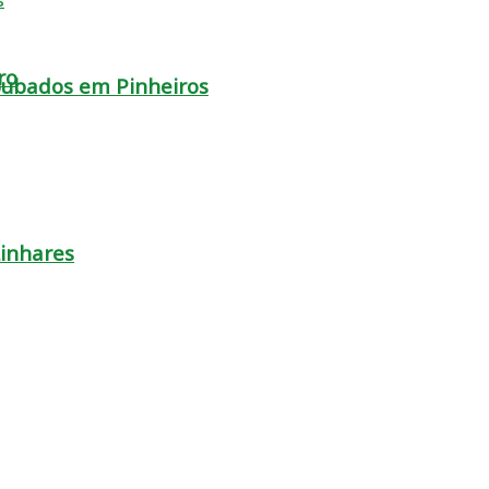
ro
oubados em Pinheiros
Linhares