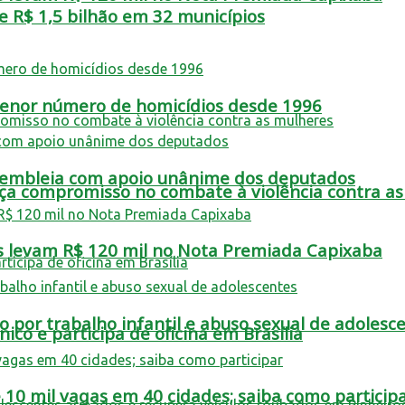
 R$ 1,5 bilhão em 32 municípios
 menor número de homicídios desde 1996
ssembleia com apoio unânime dos deputados
rça compromisso no combate à violência contra a
s levam R$ 120 mil no Nota Premiada Capixaba
por trabalho infantil e abuso sexual de adolesc
co e participa de oficina em Brasília
e 10 mil vagas em 40 cidades; saiba como particip