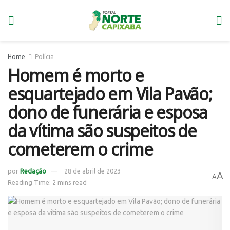
Home
Polícia
Homem é morto e
esquartejado em Vila Pavão;
dono de funerária e esposa
da vítima são suspeitos de
cometerem o crime
por
Redação
28 de abril de 2023
A
A
Reading Time: 2 mins read