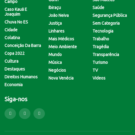
Campo
Ibiraçu
Saúde
Caso Kauã E
Joaquim
João Neiva
Segurança Pública
Chuva No ES
Justiça
Sem Categoria
Cidade
Linhares
Tecnologia
Colatina
Mais Médicos
Trabalho
Conceição Da Barra
Meio Ambiente
Tragédia
Copa 2022
Mundo
Transparência
Cultura
Música
Turismo
Destaques
Negócios
TV
Direitos Humanos
Nova Venécia
Videos
Economia
Siga-nos