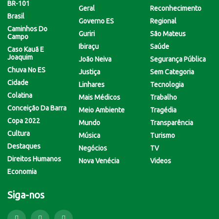
BR-101
Geral
Reconhecimento
Brasil
Governo ES
Regional
Caminhos Do
Guriri
São Mateus
Campo
Ibiraçu
Saúde
Caso Kauã E
Joaquim
João Neiva
Segurança Pública
Chuva No ES
Justiça
Sem Categoria
Cidade
Linhares
Tecnologia
Colatina
Mais Médicos
Trabalho
Conceição Da Barra
Meio Ambiente
Tragédia
Copa 2022
Mundo
Transparência
Cultura
Música
Turismo
Destaques
Negócios
TV
Direitos Humanos
Nova Venécia
Videos
Economia
Siga-nos