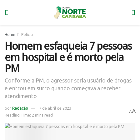
Home
Polícia
Homem esfaqueia 7 pessoas
em hospital e é morto pela
PM
Conforme a PM, o agressor seria usuário de drogas
e entrou em surto quando começava a receber
atendimento
por
Redação
7 de abril de 2023
A
A
Reading Time: 2 mins read