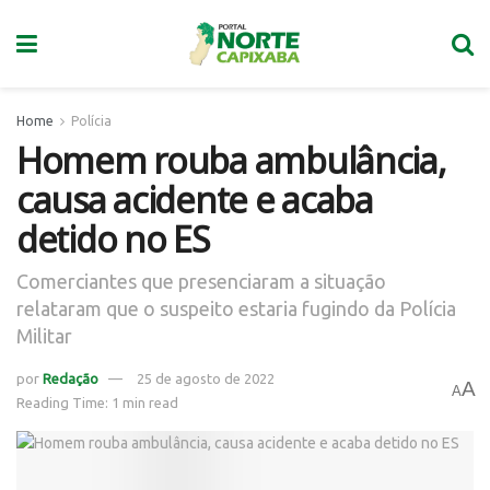
Home
Polícia
Homem rouba ambulância,
causa acidente e acaba
detido no ES
Comerciantes que presenciaram a situação
relataram que o suspeito estaria fugindo da Polícia
Militar
por
Redação
25 de agosto de 2022
A
A
Reading Time: 1 min read