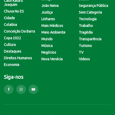
Caso Kauã E
Joaquim
João Neiva
Segurança Pública
Chuva No ES
Justiça
Sem Categoria
Cidade
Linhares
Tecnologia
Colatina
Mais Médicos
Trabalho
Conceição Da Barra
Meio Ambiente
Tragédia
Copa 2022
Mundo
Transparência
Cultura
Música
Turismo
Destaques
Negócios
TV
Direitos Humanos
Nova Venécia
Videos
Economia
Siga-nos