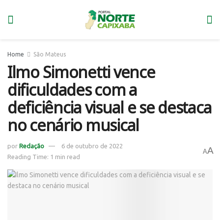
Home
São Mateus
Ilmo Simonetti vence
dificuldades com a
deficiência visual e se destaca
no cenário musical
por
Redação
6 de outubro de 2022
A
A
Reading Time: 1 min read