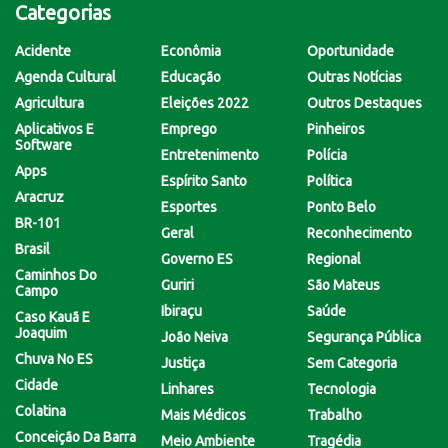
Categorias
Acidente
Econômia
Oportunidade
Agenda Cultural
Educação
Outras Notícias
Agricultura
Eleições 2022
Outros Destaques
Aplicativos E
Emprego
Pinheiros
Software
Entretenimento
Polícia
Apps
Espírito Santo
Política
Aracruz
Esportes
Ponto Belo
BR-101
Geral
Reconhecimento
Brasil
Governo ES
Regional
Caminhos Do
Guriri
São Mateus
Campo
Ibiraçu
Saúde
Caso Kauã E
Joaquim
João Neiva
Segurança Pública
Chuva No ES
Justiça
Sem Categoria
Cidade
Linhares
Tecnologia
Colatina
Mais Médicos
Trabalho
Conceição Da Barra
Meio Ambiente
Tragédia