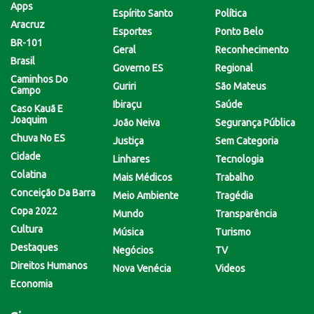
Apps
Espírito Santo
Política
Aracruz
Esportes
Ponto Belo
BR-101
Geral
Reconhecimento
Brasil
Governo ES
Regional
Caminhos Do
Guriri
São Mateus
Campo
Ibiraçu
Saúde
Caso Kauã E
Joaquim
João Neiva
Segurança Pública
Chuva No ES
Justiça
Sem Categoria
Cidade
Linhares
Tecnologia
Colatina
Mais Médicos
Trabalho
Conceição Da Barra
Meio Ambiente
Tragédia
Copa 2022
Mundo
Transparência
Cultura
Música
Turismo
Destaques
Negócios
TV
Direitos Humanos
Nova Venécia
Videos
Economia