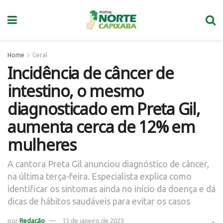
Home
Geral
Incidência de câncer de
intestino, o mesmo
diagnosticado em Preta Gil,
aumenta cerca de 12% em
mulheres
A cantora Preta Gil anunciou diagnóstico de câncer,
na última terça-feira. Especialista explica como
identificar os sintomas ainda no início da doença e dá
dicas de hábitos saudáveis para evitar os casos
por
Redação
11 de janeiro de 2023