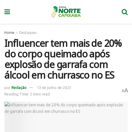
Home
Destaques
Influencer tem mais de 20%
do corpo queimado após
explosão de garrafa com
álcool em churrasco no ES
por
Redação
13 de junho de 2023
A
A
Reading Time: 2 mins read