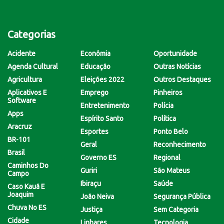
Categorias
Acidente
Econômia
Oportunidade
Agenda Cultural
Educação
Outras Notícias
Agricultura
Eleições 2022
Outros Destaques
Aplicativos E
Emprego
Pinheiros
Software
Entretenimento
Polícia
Apps
Espírito Santo
Política
Aracruz
Esportes
Ponto Belo
BR-101
Geral
Reconhecimento
Brasil
Governo ES
Regional
Caminhos Do
Guriri
São Mateus
Campo
Ibiraçu
Saúde
Caso Kauã E
Joaquim
João Neiva
Segurança Pública
Chuva No ES
Justiça
Sem Categoria
Cidade
Linhares
Tecnologia