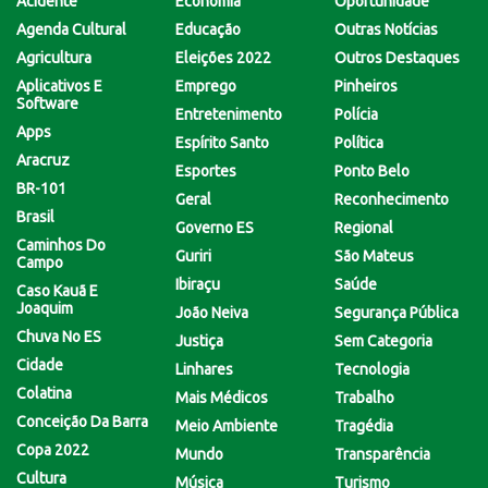
Acidente
Econômia
Oportunidade
Agenda Cultural
Educação
Outras Notícias
Agricultura
Eleições 2022
Outros Destaques
Aplicativos E
Emprego
Pinheiros
Software
Entretenimento
Polícia
Apps
Espírito Santo
Política
Aracruz
Esportes
Ponto Belo
BR-101
Geral
Reconhecimento
Brasil
Governo ES
Regional
Caminhos Do
Guriri
São Mateus
Campo
Ibiraçu
Saúde
Caso Kauã E
Joaquim
João Neiva
Segurança Pública
Chuva No ES
Justiça
Sem Categoria
Cidade
Linhares
Tecnologia
Colatina
Mais Médicos
Trabalho
Conceição Da Barra
Meio Ambiente
Tragédia
Copa 2022
Mundo
Transparência
Cultura
Música
Turismo