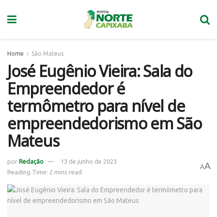
Home
São Mateus
José Eugênio Vieira: Sala do
Empreendedor é
termômetro para nível de
empreendedorismo em São
Mateus
por
Redação
13 de junho de 2023
A
A
Reading Time: 2 mins read