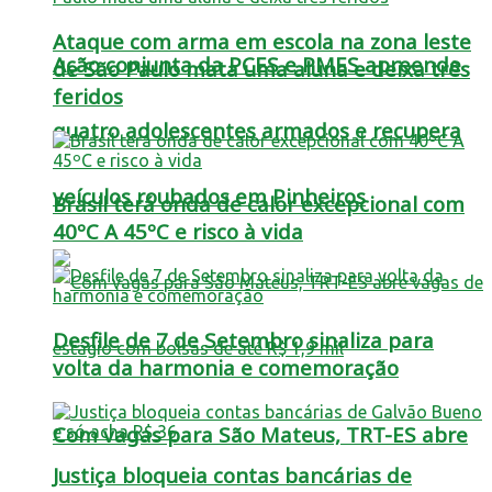
Ataque com arma em escola na zona leste
Ação conjunta da PCES e PMES apreende
de São Paulo mata uma aluna e deixa três
feridos
quatro adolescentes armados e recupera
veículos roubados em Pinheiros
Brasil terá onda de calor excepcional com
40ºC A 45ºC e risco à vida
Desfile de 7 de Setembro sinaliza para
volta da harmonia e comemoração
Com vagas para São Mateus, TRT-ES abre
Justiça bloqueia contas bancárias de