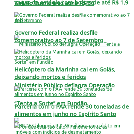
vagas de estágio com bolsas de até R$ 1,9
Galvão Bueno e só acha R$ 36
mil
Governo Federal realiza desfile
comemorativo ao 7 de Setembro
Helicóptero da Marinha cai em Goiás,
deixando mortos e feridos
Ministério Público deflagra Operação
“Tenta a Sorte” em Fundão
Parceria com o PAA rende 30 toneladas de
alimentos em junho no Espírito Santo