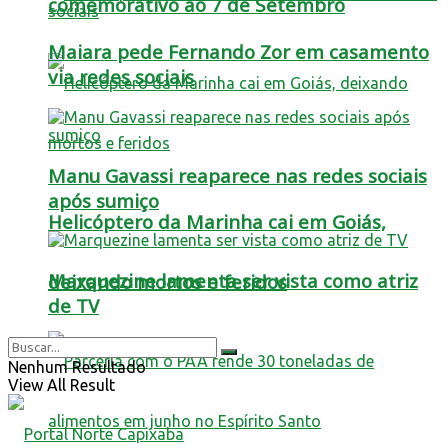
comemorativo ao 7 de Setembro
Maiara pede Fernando Zor em casamento
via redes sociais
Manu Gavassi reaparece nas redes sociais
após sumiço
Helicóptero da Marinha cai em Goiás,
Marquezine lamenta ser vista como atriz
deixando mortos e feridos
de TV
Nenhum Resultado
View All Result