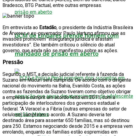
Bradesco, BTG Pactual, entre outras empresas.
Em entrevista ao
Estadão
, o presidente da Indústria Brasileira
de Árvores e ex-governador Paulo Hartung afirmou que as
GCM de Linhares prende homem com
invasões promovem “insegurança jurídica e afastam
investidores”. Ele também criticou o silêncio do atual
governo, que ainda não se manifestou sobre as ações.
mandado de prisão em aberto
Pressão
Segundo o MST, a decisão judicial referente à fazenda da
Suzano em Mucuri será cumprida. De acordo com o dirigente
nacional do movimento na Bahia, Evanildo Costa, as ações
contra as fazendas da Suzano tiveram como objetivo obrigar
a empresa a cumprir um acordo feito em 2011, com a
participação de interlocutores dos governos estadual e
federal. “A Veracel e a Fibria (outras empresas do setor de
celulose) cumpriram o acordo. A Suzano deveria ter
destinado área para assentar 650 famílias, mas só destinou
para 250. Estamos negociando desde 2015 e a empresa vem
enrolando, enquanto as famílias estão espremidas em