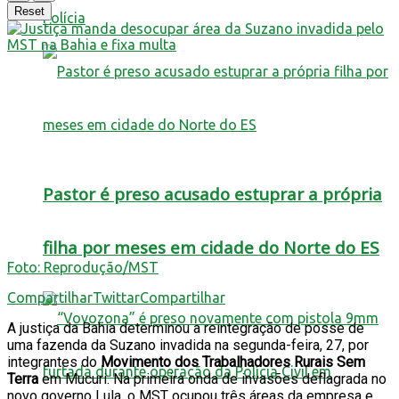
Reset
Polícia
Pastor é preso acusado estuprar a própria
filha por meses em cidade do Norte do ES
Foto: Reprodução/MST
Compartilhar
Twittar
Compartilhar
A justiça da Bahia determinou a reintegração de posse de
uma fazenda da Suzano invadida na segunda-feira, 27, por
integrantes do
Movimento dos Trabalhadores Rurais Sem
Terra
em Mucuri. Na primeira onda de invasões deflagrada no
novo governo Lula, o MST ocupou três áreas da empresa e