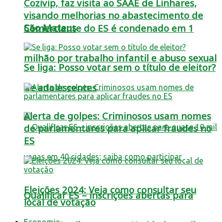
Cozivip, faz visita ao SAAE de Linhares,
visando melhorias no abastecimento de
São Mateus
Comerciante do ES é condenado em 1
milhão por trabalho infantil e abuso sexual
Se liga: Posso votar sem o título de eleitor?
de adolescentes
Alerta de golpes: Criminosos usam nomes
de parlamentares para aplicar fraudes no
ES
Eleições 2024: Veja como consultar seu
Qualificar ES – inscrições abertas para
local de votação
Economia