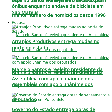
Espírito Santo fecha janeiro de 2025, com
ônibus enquanto andava de bicicleta em
São Mateus
menor número de homicídios desde 1996
Política
Arranjos Produtivos entrega mudas no
norte do estado
Marcelo Santos é reeleito presidente da
Marcelo Santos é reeleito presidente da
Assembleia com apoio unânime dos
Assembleia com apoio unânime dos
deputados
deputados
Governo do Estado entrega obras de