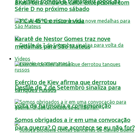
TV Brasil começa a transmitir jogos da
Brasil terá onda de calor excepcional com
Série D no próximo sábado
40ºC A 45ºC e risco à vida
Karatê de Nestor Gomes traz nove
medalhas para São Mateus
Videos
Exército de Kiev afirma que derrotou
Desfile de 7 de Setembro sinaliza para
tanques russos
volta da harmonia e comemoração
Somos obrigados a ir em uma convocação
para guerra? O que acontece se eu não for?