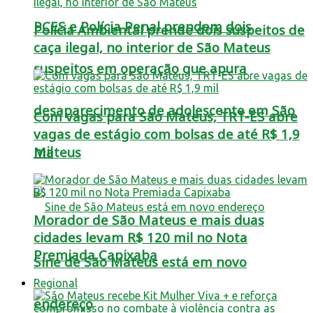
PCES e Polícia Penal prendem dois
Polícia Ambiental prende dois suspeitos de
caça ilegal, no interior de São Mateus
suspeitos em operação que apura
desaparecimento de adolescente em São
Com vagas para São Mateus, TRT-ES abre
vagas de estágio com bolsas de até R$ 1,9
mil
Mateus
Morador de São Mateus e mais duas
cidades levam R$ 120 mil no Nota
Premiada Capixaba
Sine de São Mateus está em novo
Regional
endereço