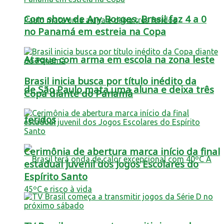
Com show de Ary Borges, Brasil faz 4 a 0
no Panamá em estreia na Copa
Ataque com arma em escola na zona leste
Brasil inicia busca por título inédito da
de São Paulo mata uma aluna e deixa três
Copa diante do Panamá
feridos
Cerimônia de abertura marca início da final
estadual juvenil dos Jogos Escolares do
Espírito Santo