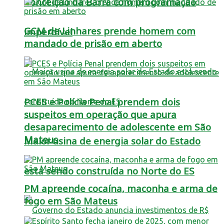
Conceição da Barra com programação
GCM de Linhares prende homem com
imperdível
mandado de prisão em aberto
PCES e Polícia Penal prendem dois
suspeitos em operação que apura
desaparecimento de adolescente em São
Mateus
Maior usina de energia solar do Estado
está sendo construída no Norte do ES
PM apreende cocaína, maconha e arma de
fogo em São Mateus