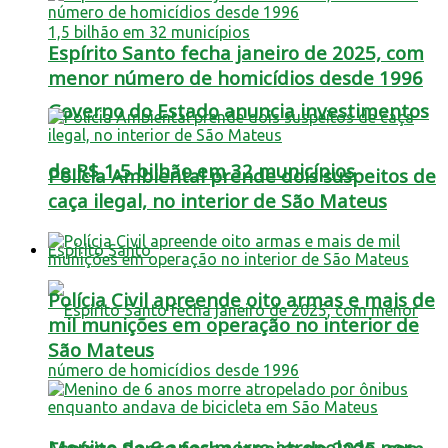
Espírito Santo fecha janeiro de 2025, com
menor número de homicídios desde 1996
Governo do Estado anuncia investimentos
de R$ 1,5 bilhão em 32 municípios
Polícia Ambiental prende dois suspeitos de
caça ilegal, no interior de São Mateus
Espírito Santo
Polícia Civil apreende oito armas e mais de
mil munições em operação no interior de
São Mateus
Menino de 6 anos morre atropelado por