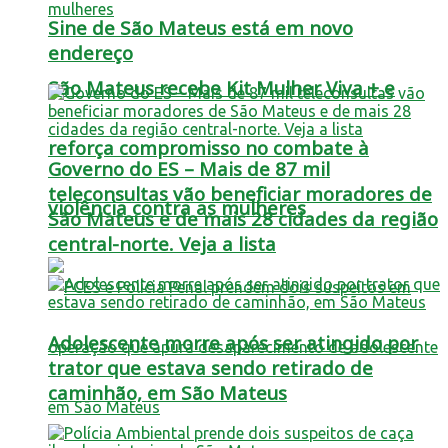
Sine de São Mateus está em novo
endereço
São Mateus recebe Kit Mulher Viva + e
reforça compromisso no combate à
Governo do ES – Mais de 87 mil
teleconsultas vão beneficiar moradores de
violência contra as mulheres
São Mateus e de mais 28 cidades da região
central-norte. Veja a lista
Adolescente morre após ser atingido por
trator que estava sendo retirado de
caminhão, em São Mateus