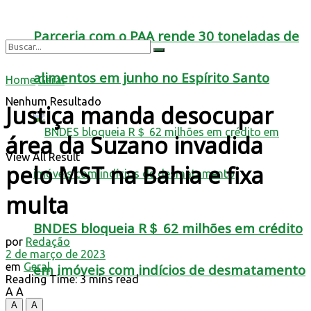
Parceria com o PAA rende 30 toneladas de
alimentos em junho no Espírito Santo
Home
Geral
Nenhum Resultado
Justiça manda desocupar
área da Suzano invadida
View All Result
pelo MST na Bahia e fixa
multa
BNDES bloqueia R＄ 62 milhões em crédito
por
Redação
2 de março de 2023
em
Geral
em imóveis com indícios de desmatamento
Reading Time: 3 mins read
A
A
A
A