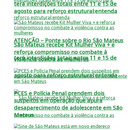
terá interdições totais entre 11 e 15 de
agosto para reforço estrutural;entenda
ATENÇÃO – Ponte sobre o Rio São Mateus
São Mateus recebe Kit Mulher Viva + e
reforça compromisso no combate à
terá interdições totais entre 11 e 15 de
violência contra as mulheres
agosto para reforço estrutural;entenda
PCES e Polícia Penal prendem dois
suspeitos em operação que apura
desaparecimento de adolescente em São
Mateus