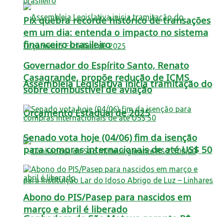
Pix quebra recorde histórico de transações
em um dia: entenda o impacto no sistema
financeiro brasileiro
Governador do Espírito Santo, Renato
Casagrande, propõe redução de ICMS
Assembleia Legislativa inicia tramitação do
sobre combustível de aviação
Orçamento Estadual de 2025
Senado vota hoje (04/06) fim da isenção
para compras internacionais de até US$ 50
Abono do PIS/Pasep para nascidos em
março e abril é liberado