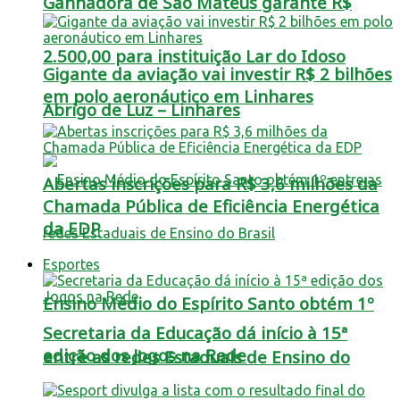
Ganhadora de São Mateus garante R$
2.500,00 para instituição Lar do Idoso
Gigante da aviação vai investir R$ 2 bilhões
em polo aeronáutico em Linhares
Abrigo de Luz – Linhares
Abertas inscrições para R$ 3,6 milhões da
Chamada Pública de Eficiência Energética
da EDP
Esportes
Ensino Médio do Espírito Santo obtém 1º
Secretaria da Educação dá início à 15ª
edição dos Jogos na Rede
entre as redes Estaduais de Ensino do