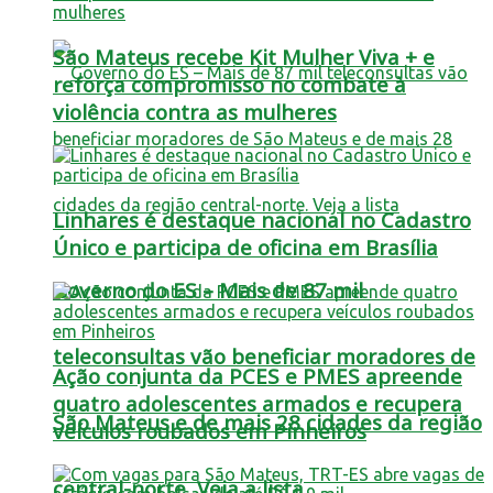
São Mateus recebe Kit Mulher Viva + e
reforça compromisso no combate à
violência contra as mulheres
Linhares é destaque nacional no Cadastro
Único e participa de oficina em Brasília
Governo do ES – Mais de 87 mil
teleconsultas vão beneficiar moradores de
Ação conjunta da PCES e PMES apreende
quatro adolescentes armados e recupera
São Mateus e de mais 28 cidades da região
veículos roubados em Pinheiros
central-norte. Veja a lista