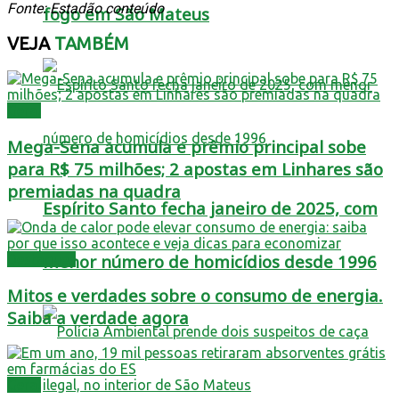
Fonte: Estadão conteúdo
fogo em São Mateus
VEJA
TAMBÉM
Geral
Mega-Sena acumula e prêmio principal sobe
para R$ 75 milhões; 2 apostas em Linhares são
premiadas na quadra
Espírito Santo fecha janeiro de 2025, com
menor número de homicídios desde 1996
Destaques
Mitos e verdades sobre o consumo de energia.
Saiba a verdade agora
Geral