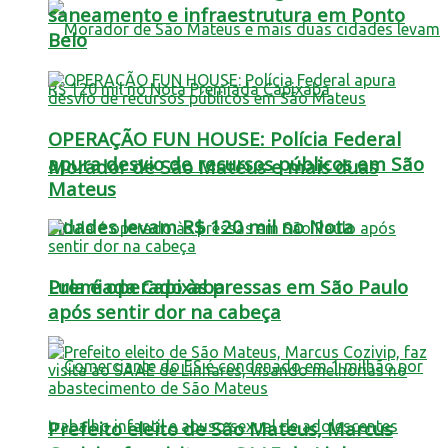
saneamento e infraestrutura em Ponto
Belo
OPERAÇÃO FUN HOUSE: Polícia Federal
apura desvio de recursos públicos em São
Morador de São Mateus e mais duas
Mateus
cidades levam R$ 120 mil no Nota
Lula é operado às pressas em São Paulo
Premiada Capixaba
após sentir dor na cabeça
Prefeito eleito de São Mateus, Marcus