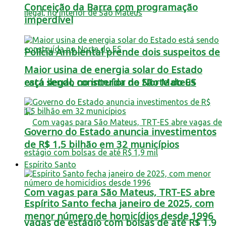
Conceição da Barra com programação
imperdível
Polícia Ambiental prende dois suspeitos de
Maior usina de energia solar do Estado
está sendo construída no Norte do ES
caça ilegal, no interior de São Mateus
Governo do Estado anuncia investimentos
de R$ 1,5 bilhão em 32 municípios
Espírito Santo
Com vagas para São Mateus, TRT-ES abre
Espírito Santo fecha janeiro de 2025, com
menor número de homicídios desde 1996
vagas de estágio com bolsas de até R$ 1,9