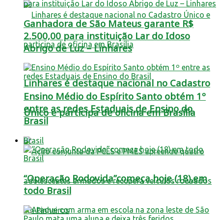
Ganhadora de São Mateus garante R$
2.500,00 para instituição Lar do Idoso
Abrigo de Luz – Linhares
Linhares é destaque nacional no Cadastro
Ensino Médio do Espírito Santo obtém 1º
entre as redes Estaduais de Ensino do
Único e participa de oficina em Brasília
Brasil
Brasil
“Operação Rodovida”começa hoje (18),em
todo Brasil