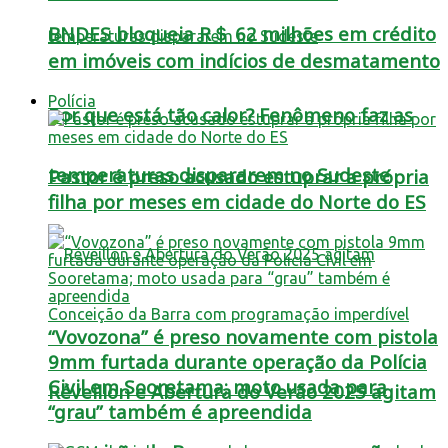
BNDES bloqueia R＄ 62 milhões em crédito
em imóveis com indícios de desmatamento
Polícia
Por que está tão calor? Fenômeno faz as
temperaturas dispararem no Sudeste
Pastor é preso acusado estuprar a própria
filha por meses em cidade do Norte do ES
“Vovozona” é preso novamente com pistola
9mm furtada durante operação da Polícia
Civil em Sooretama; moto usada para
Réveillon e Abertura do Verão 2025 agitam
“grau” também é apreendida