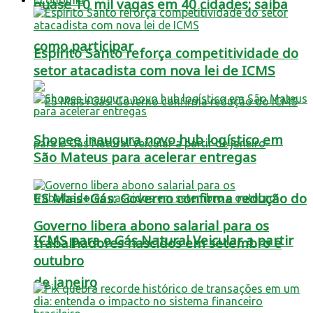
quase 10 mil vagas em 40 cidades; saiba
como participar
Espírito Santo reforça competitividade do
setor atacadista com nova lei de ICMS
Shopee inaugura novo hub logístico em
São Mateus para acelerar entregas
ES Mais+Gás: Governo confirma redução do
Governo libera abono salarial para os
ICMS para o Gás Natural Veicular a partir
trabalhadores nascidos em setembro e
outubro
de janeiro