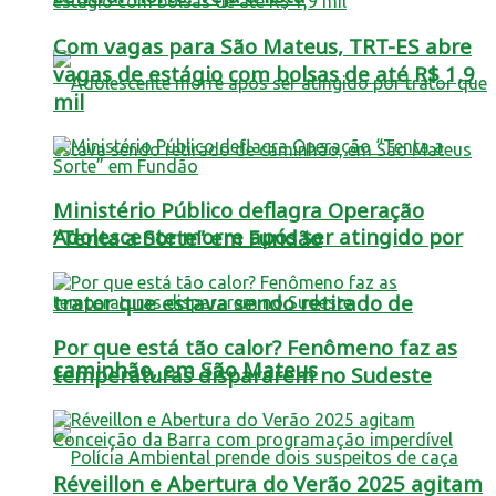
Com vagas para São Mateus, TRT-ES abre
vagas de estágio com bolsas de até R$ 1,9
mil
Ministério Público deflagra Operação
Adolescente morre após ser atingido por
“Tenta a Sorte” em Fundão
trator que estava sendo retirado de
Por que está tão calor? Fenômeno faz as
caminhão, em São Mateus
temperaturas dispararem no Sudeste
Réveillon e Abertura do Verão 2025 agitam