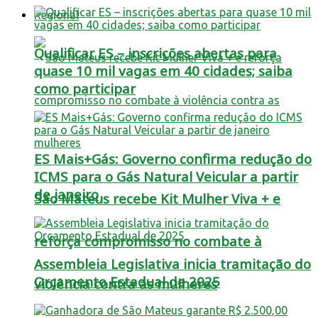
Regional
Qualificar ES – inscrições abertas para
quase 10 mil vagas em 40 cidades; saiba
como participar
ES Mais+Gás: Governo confirma redução do
ICMS para o Gás Natural Veicular a partir
de janeiro
São Mateus recebe Kit Mulher Viva + e
reforça compromisso no combate à
Assembleia Legislativa inicia tramitação do
Orçamento Estadual de 2025
violência contra as mulheres