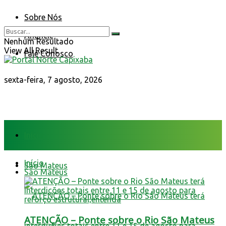
Sobre Nós
Anuncie
Nenhum Resultado
View All Result
Fale Conosco
sexta-feira, 7 agosto, 2026
Início
Início
São Mateus
São Mateus
ATENÇÃO – Ponte sobre o Rio São Mateus