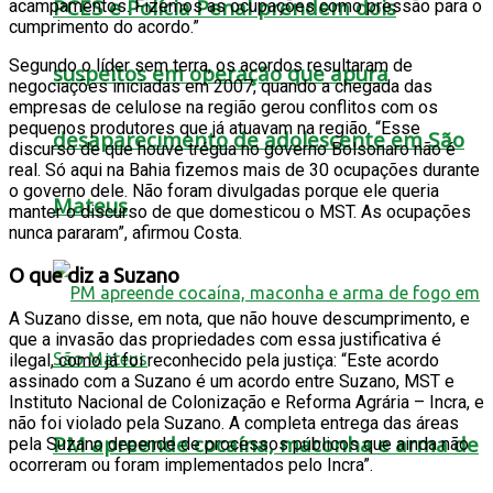
PCES e Polícia Penal prendem dois
acampamentos. Fizemos as ocupações como pressão para o
cumprimento do acordo.”
Segundo o líder sem terra, os acordos resultaram de
suspeitos em operação que apura
negociações iniciadas em 2007, quando a chegada das
empresas de celulose na região gerou conflitos com os
pequenos produtores que já atuavam na região. “Esse
desaparecimento de adolescente em São
discurso de que houve trégua no governo Bolsonaro não é
real. Só aqui na Bahia fizemos mais de 30 ocupações durante
o governo dele. Não foram divulgadas porque ele queria
Mateus
manter o discurso de que domesticou o MST. As ocupações
nunca pararam”, afirmou Costa.
O que diz a Suzano
A Suzano disse, em nota, que não houve descumprimento, e
que a invasão das propriedades com essa justificativa é
ilegal, como já foi reconhecido pela justiça: “Este acordo
assinado com a Suzano é um acordo entre Suzano, MST e
Instituto Nacional de Colonização e Reforma Agrária – Incra, e
não foi violado pela Suzano. A completa entrega das áreas
PM apreende cocaína, maconha e arma de
pela Suzano depende de processos públicos que ainda não
ocorreram ou foram implementados pelo Incra”.