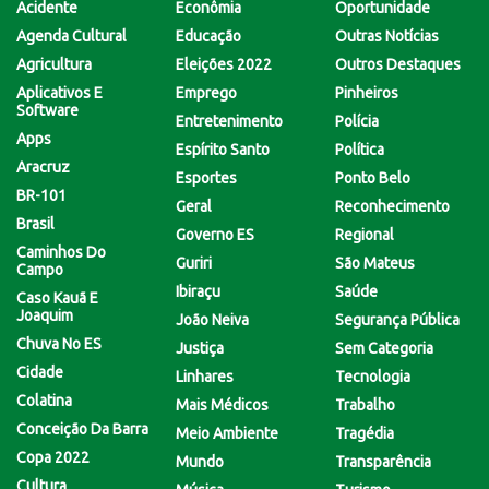
Acidente
Econômia
Oportunidade
Agenda Cultural
Educação
Outras Notícias
Agricultura
Eleições 2022
Outros Destaques
Aplicativos E
Emprego
Pinheiros
Software
Entretenimento
Polícia
Apps
Espírito Santo
Política
Aracruz
Esportes
Ponto Belo
BR-101
Geral
Reconhecimento
Brasil
Governo ES
Regional
Caminhos Do
Guriri
São Mateus
Campo
Ibiraçu
Saúde
Caso Kauã E
Joaquim
João Neiva
Segurança Pública
Chuva No ES
Justiça
Sem Categoria
Cidade
Linhares
Tecnologia
Colatina
Mais Médicos
Trabalho
Conceição Da Barra
Meio Ambiente
Tragédia
Copa 2022
Mundo
Transparência
Cultura