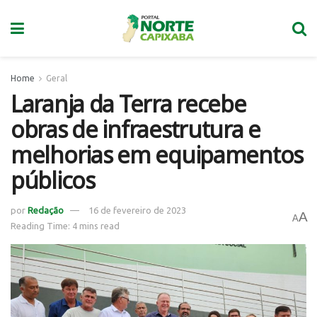
Home
Geral
Laranja da Terra recebe
obras de infraestrutura e
melhorias em equipamentos
públicos
por
Redação
16 de fevereiro de 2023
A
A
Reading Time: 4 mins read