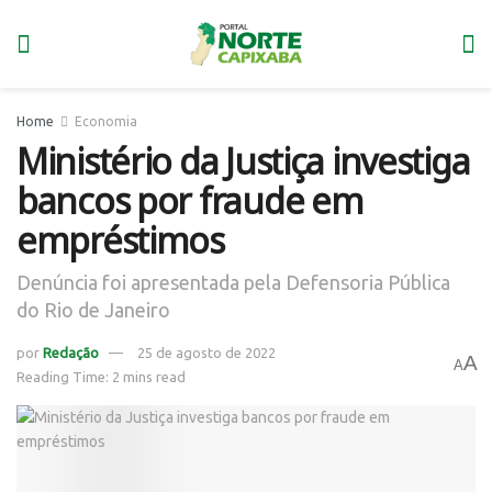
Home
Economia
Ministério da Justiça investiga
bancos por fraude em
empréstimos
Denúncia foi apresentada pela Defensoria Pública
do Rio de Janeiro
por
Redação
25 de agosto de 2022
A
A
Reading Time: 2 mins read