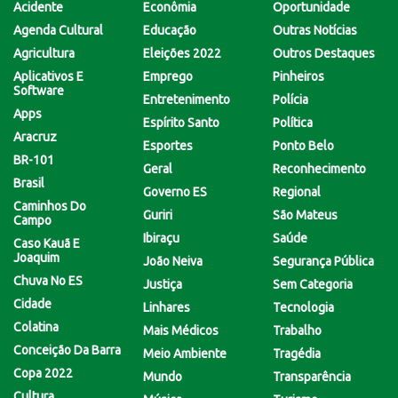
Acidente
Econômia
Oportunidade
Agenda Cultural
Educação
Outras Notícias
Agricultura
Eleições 2022
Outros Destaques
Aplicativos E
Emprego
Pinheiros
Software
Entretenimento
Polícia
Apps
Espírito Santo
Política
Aracruz
Esportes
Ponto Belo
BR-101
Geral
Reconhecimento
Brasil
Governo ES
Regional
Caminhos Do
Guriri
São Mateus
Campo
Ibiraçu
Saúde
Caso Kauã E
Joaquim
João Neiva
Segurança Pública
Chuva No ES
Justiça
Sem Categoria
Cidade
Linhares
Tecnologia
Colatina
Mais Médicos
Trabalho
Conceição Da Barra
Meio Ambiente
Tragédia
Copa 2022
Mundo
Transparência
Cultura