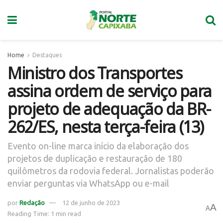
Home
Destaques
Ministro dos Transportes
assina ordem de serviço para
projeto de adequação da BR-
262/ES, nesta terça-feira (13)
Evento on-line marca início da elaboração dos
projetos de duplicação e restauração de 180
quilômetros da rodovia federal. Jornalistas poderão
enviar perguntas via WhatsApp ou e-mail
por
Redação
12 de junho de 2023
A
A
Reading Time: 1 min read