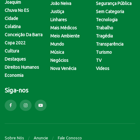
Joaquim
João Neiva
Segurança Pública
Chuva No ES
Justiça
Sem Categoria
Cidade
Linhares
Tecnologia
Colatina
Mais Médicos
Trabalho
Conceição Da Barra
Meio Ambiente
Tragédia
Copa 2022
Mundo
Transparência
Cultura
Música
Turismo
Destaques
Negócios
TV
Direitos Humanos
Nova Venécia
Videos
Economia
Siga-nos
Sobre Nós
Anuncie
Fale Conosco