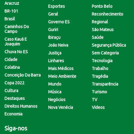
Aracruz
Esportes
Ponto Belo
BR-101
Geral
Reconhecimento
Brasil
Governo ES
Regional
Caminhos Do
Guriri
São Mateus
Campo
Ibiraçu
Saúde
Caso Kauã E
Joaquim
João Neiva
Segurança Pública
Chuva No ES
Justiça
Sem Categoria
Cidade
Linhares
Tecnologia
Colatina
Mais Médicos
Trabalho
Conceição Da Barra
Meio Ambiente
Tragédia
Copa 2022
Mundo
Transparência
Cultura
Música
Turismo
Destaques
Negócios
TV
Direitos Humanos
Nova Venécia
Videos
Economia
Siga-nos