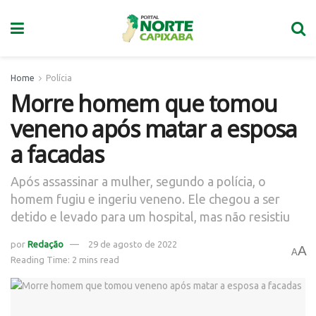
Home
Polícia
Morre homem que tomou
veneno após matar a esposa
a facadas
Após assassinar a mulher, segundo a polícia, o
homem fugiu e ingeriu veneno. Ele chegou a ser
detido e levado para um hospital, mas não resistiu
por
Redação
29 de agosto de 2022
A
A
Reading Time: 2 mins read