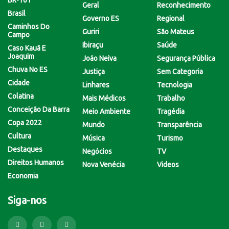
Geral
Reconhecimento
Brasil
Governo ES
Regional
Caminhos Do
Guriri
São Mateus
Campo
Ibiraçu
Saúde
Caso Kauã E
Joaquim
João Neiva
Segurança Pública
Chuva No ES
Justiça
Sem Categoria
Cidade
Linhares
Tecnologia
Colatina
Mais Médicos
Trabalho
Conceição Da Barra
Meio Ambiente
Tragédia
Copa 2022
Mundo
Transparência
Cultura
Música
Turismo
Destaques
Negócios
TV
Direitos Humanos
Nova Venécia
Videos
Economia
Siga-nos