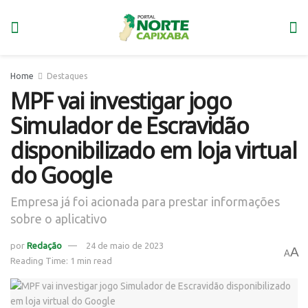
Home
Destaques
MPF vai investigar jogo
Simulador de Escravidão
disponibilizado em loja virtual
do Google
Empresa já foi acionada para prestar informações
sobre o aplicativo
por
Redação
24 de maio de 2023
A
A
Reading Time: 1 min read