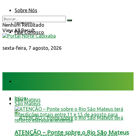
Sobre Nós
Anuncie
Nenhum Resultado
View All Result
Fale Conosco
sexta-feira, 7 agosto, 2026
Início
Início
São Mateus
São Mateus
ATENÇÃO – Ponte sobre o Rio São Mateus