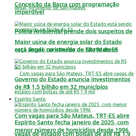
Conceição da Barra com programação
imperdível
Polícia Ambiental prende dois suspeitos de
Maior usina de energia solar do Estado
está sendo construída no Norte do ES
caça ilegal, no interior de São Mateus
Governo do Estado anuncia investimentos
de R$ 1,5 bilhão em 32 municípios
Espírito Santo
Com vagas para São Mateus, TRT-ES abre
Espírito Santo fecha janeiro de 2025, com
menor número de homicídios desde 1996
vagas de estágio com bolsas de até R$ 1,9