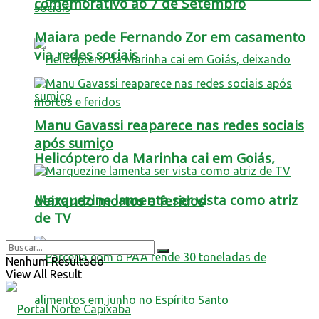
comemorativo ao 7 de Setembro
Maiara pede Fernando Zor em casamento
via redes sociais
Manu Gavassi reaparece nas redes sociais
após sumiço
Helicóptero da Marinha cai em Goiás,
Marquezine lamenta ser vista como atriz
deixando mortos e feridos
de TV
Nenhum Resultado
View All Result