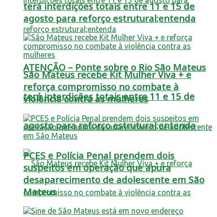
terá interdições totais entre 11 e 15 de
agosto para reforço estrutural;entenda
ATENÇÃO – Ponte sobre o Rio São Mateus
São Mateus recebe Kit Mulher Viva + e
reforça compromisso no combate à
terá interdições totais entre 11 e 15 de
violência contra as mulheres
agosto para reforço estrutural;entenda
PCES e Polícia Penal prendem dois
suspeitos em operação que apura
desaparecimento de adolescente em São
Mateus