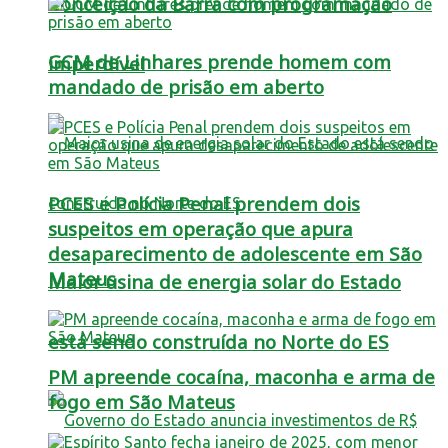
Conceição da Barra com programação
GCM de Linhares prende homem com
imperdível
mandado de prisão em aberto
PCES e Polícia Penal prendem dois
suspeitos em operação que apura
desaparecimento de adolescente em São
Mateus
Maior usina de energia solar do Estado
está sendo construída no Norte do ES
PM apreende cocaína, maconha e arma de
fogo em São Mateus