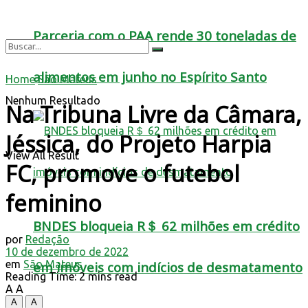
Parceria com o PAA rende 30 toneladas de
alimentos em junho no Espírito Santo
Home
São Mateus
Nenhum Resultado
Na Tribuna Livre da Câmara,
Jéssica, do Projeto Harpia
View All Result
FC, promove o futebol
feminino
BNDES bloqueia R＄ 62 milhões em crédito
por
Redação
10 de dezembro de 2022
em
São Mateus
em imóveis com indícios de desmatamento
Reading Time: 2 mins read
A
A
A
A