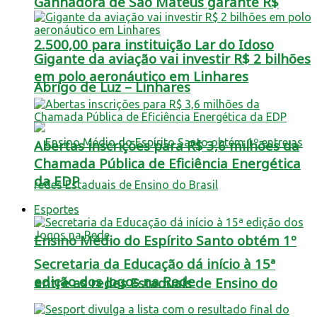
Ganhadora de São Mateus garante R$
2.500,00 para instituição Lar do Idoso
Gigante da aviação vai investir R$ 2 bilhões
em polo aeronáutico em Linhares
Abrigo de Luz – Linhares
Abertas inscrições para R$ 3,6 milhões da
Chamada Pública de Eficiência Energética
da EDP
Esportes
Ensino Médio do Espírito Santo obtém 1º
Secretaria da Educação dá início à 15ª
edição dos Jogos na Rede
entre as redes Estaduais de Ensino do