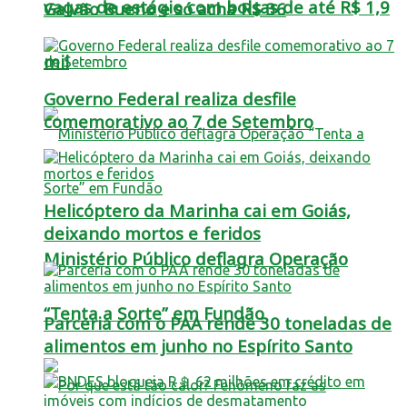
vagas de estágio com bolsas de até R$ 1,9
Galvão Bueno e só acha R$ 36
mil
Governo Federal realiza desfile
comemorativo ao 7 de Setembro
Helicóptero da Marinha cai em Goiás,
deixando mortos e feridos
Ministério Público deflagra Operação
“Tenta a Sorte” em Fundão
Parceria com o PAA rende 30 toneladas de
alimentos em junho no Espírito Santo