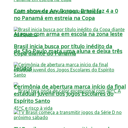
Com show de Ary Borges, Brasil faz 4 a 0
no Panamá em estreia na Copa
Ataque com arma em escola na zona leste
Brasil inicia busca por título inédito da
de São Paulo mata uma aluna e deixa três
Copa diante do Panamá
feridos
Cerimônia de abertura marca início da final
estadual juvenil dos Jogos Escolares do
Espírito Santo