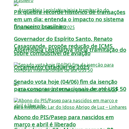
Pix quebra recorde histórico de transações
em um dia: entenda o impacto no sistema
financeiro brasileiro
Governador do Espírito Santo, Renato
Casagrande, propõe redução de ICMS
Assembleia Legislativa inicia tramitação do
sobre combustível de aviação
Orçamento Estadual de 2025
Senado vota hoje (04/06) fim da isenção
para compras internacionais de até US$ 50
Abono do PIS/Pasep para nascidos em
março e abril é liberado