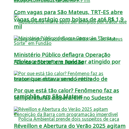
Com vagas para São Mateus, TRT-ES abre
vagas de estágio com bolsas de até R$ 1,9
mil
Ministério Público deflagra Operação
Adolescente morre após ser atingido por
“Tenta a Sorte” em Fundão
trator que estava sendo retirado de
Por que está tão calor? Fenômeno faz as
caminhão, em São Mateus
temperaturas dispararem no Sudeste
Réveillon e Abertura do Verão 2025 agitam