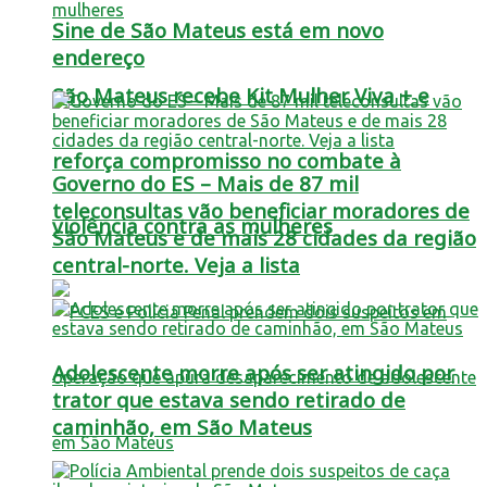
Sine de São Mateus está em novo
endereço
São Mateus recebe Kit Mulher Viva + e
reforça compromisso no combate à
Governo do ES – Mais de 87 mil
teleconsultas vão beneficiar moradores de
violência contra as mulheres
São Mateus e de mais 28 cidades da região
central-norte. Veja a lista
Adolescente morre após ser atingido por
trator que estava sendo retirado de
caminhão, em São Mateus