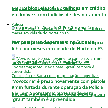
BNDES bloqueia R＄ 62 milhões em crédito
em imóveis com indícios de desmatamento
Polícia
Por que está tão calor? Fenômeno faz as
temperaturas dispararem no Sudeste
Pastor é preso acusado estuprar a própria
filha por meses em cidade do Norte do ES
“Vovozona” é preso novamente com pistola
9mm furtada durante operação da Polícia
Civil em Sooretama; moto usada para
Réveillon e Abertura do Verão 2025 agitam
“grau” também é apreendida