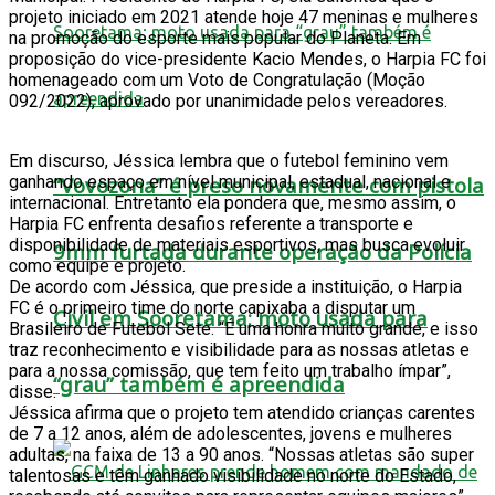
projeto iniciado em 2021 atende hoje 47 meninas e mulheres
na promoção do esporte mais popular do Planeta. Em
proposição do vice-presidente Kacio Mendes, o Harpia FC foi
homenageado com um Voto de Congratulação (Moção
092/2022), aprovado por unanimidade pelos vereadores.
Em discurso, Jéssica lembra que o futebol feminino vem
ganhando espaço em nível municipal, estadual, nacional e
“Vovozona” é preso novamente com pistola
internacional. Entretanto ela pondera que, mesmo assim, o
Harpia FC enfrenta desafios referente a transporte e
disponibilidade de materiais esportivos, mas busca evoluir
9mm furtada durante operação da Polícia
como equipe e projeto.
De acordo com Jéssica, que preside a instituição, o Harpia
FC é o primeiro time do norte capixaba a disputar um
Civil em Sooretama; moto usada para
Brasileiro de Futebol Sete. “É uma honra muito grande, e isso
traz reconhecimento e visibilidade para as nossas atletas e
para a nossa comissão, que tem feito um trabalho ímpar”,
“grau” também é apreendida
disse.
Jéssica afirma que o projeto tem atendido crianças carentes
de 7 a 12 anos, além de adolescentes, jovens e mulheres
adultas, na faixa de 13 a 90 anos. “Nossas atletas são super
talentosas e têm ganhado visibilidade no norte do Estado,