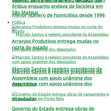
Espírito Santo fecha janeiro de 2025, com
ônibus enquanto andava de bicicleta em
São Mateus
menor número de homicídios desde 1996
Política
Arranjos Produtivos entrega mudas no
norte do estado
Marcelo Santos é reeleito presidente da
Marcelo Santos é reeleito presidente da
Assembleia com apoio unânime dos
Assembleia com apoio unânime dos
deputados
deputados
Governo do Estado entrega obras de