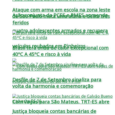
Ataque com arma em escola na zona leste
Ação conjunta da PCES e PMES apreende
de São Paulo mata uma aluna e deixa três
feridos
quatro adolescentes armados e recupera
veículos roubados em Pinheiros
Brasil terá onda de calor excepcional com
40ºC A 45ºC e risco à vida
Desfile de 7 de Setembro sinaliza para
volta da harmonia e comemoração
Com vagas para São Mateus, TRT-ES abre
Justiça bloqueia contas bancárias de