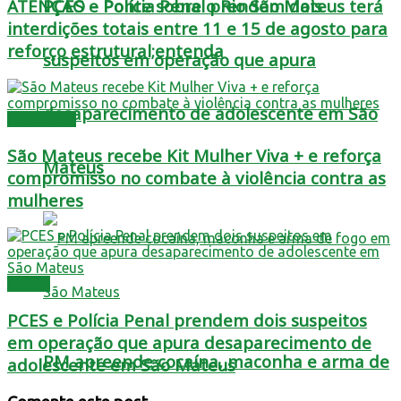
PCES e Polícia Penal prendem dois
ATENÇÃO – Ponte sobre o Rio São Mateus terá
interdições totais entre 11 e 15 de agosto para
reforço estrutural;entenda
suspeitos em operação que apura
desaparecimento de adolescente em São
Destaques
São Mateus recebe Kit Mulher Viva + e reforça
Mateus
compromisso no combate à violência contra as
mulheres
Polícia
PCES e Polícia Penal prendem dois suspeitos
em operação que apura desaparecimento de
PM apreende cocaína, maconha e arma de
adolescente em São Mateus