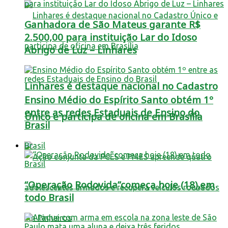
Ganhadora de São Mateus garante R$
2.500,00 para instituição Lar do Idoso
Abrigo de Luz – Linhares
Linhares é destaque nacional no Cadastro
Ensino Médio do Espírito Santo obtém 1º
entre as redes Estaduais de Ensino do
Único e participa de oficina em Brasília
Brasil
Brasil
“Operação Rodovida”começa hoje (18),em
todo Brasil