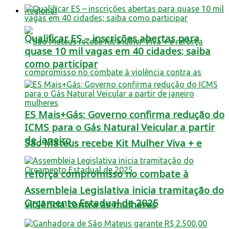
Regional
Qualificar ES – inscrições abertas para
quase 10 mil vagas em 40 cidades; saiba
como participar
ES Mais+Gás: Governo confirma redução do
ICMS para o Gás Natural Veicular a partir
de janeiro
São Mateus recebe Kit Mulher Viva + e
reforça compromisso no combate à
Assembleia Legislativa inicia tramitação do
Orçamento Estadual de 2025
violência contra as mulheres