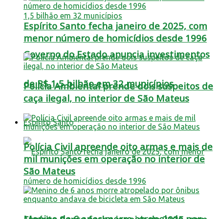
Espírito Santo fecha janeiro de 2025, com
menor número de homicídios desde 1996
Governo do Estado anuncia investimentos
de R$ 1,5 bilhão em 32 municípios
Polícia Ambiental prende dois suspeitos de
caça ilegal, no interior de São Mateus
Espírito Santo
Polícia Civil apreende oito armas e mais de
mil munições em operação no interior de
São Mateus
Menino de 6 anos morre atropelado por