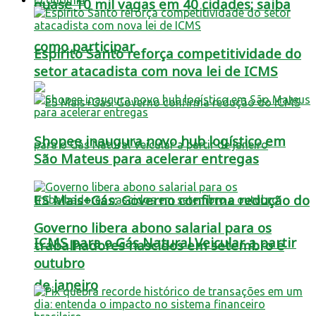
quase 10 mil vagas em 40 cidades; saiba
como participar
Espírito Santo reforça competitividade do
setor atacadista com nova lei de ICMS
Shopee inaugura novo hub logístico em
São Mateus para acelerar entregas
ES Mais+Gás: Governo confirma redução do
Governo libera abono salarial para os
ICMS para o Gás Natural Veicular a partir
trabalhadores nascidos em setembro e
outubro
de janeiro