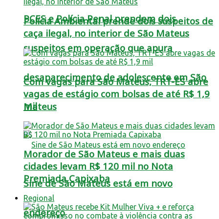
PCES e Polícia Penal prendem dois
Polícia Ambiental prende dois suspeitos de
caça ilegal, no interior de São Mateus
suspeitos em operação que apura
desaparecimento de adolescente em São
Com vagas para São Mateus, TRT-ES abre
vagas de estágio com bolsas de até R$ 1,9
mil
Mateus
Morador de São Mateus e mais duas
cidades levam R$ 120 mil no Nota
Premiada Capixaba
Sine de São Mateus está em novo
Regional
endereço