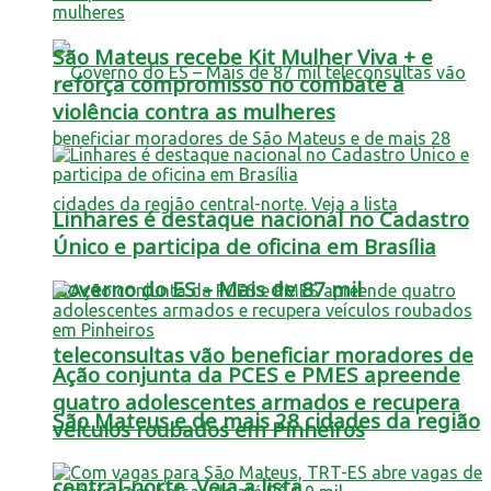
São Mateus recebe Kit Mulher Viva + e
reforça compromisso no combate à
violência contra as mulheres
Linhares é destaque nacional no Cadastro
Único e participa de oficina em Brasília
Governo do ES – Mais de 87 mil
teleconsultas vão beneficiar moradores de
Ação conjunta da PCES e PMES apreende
quatro adolescentes armados e recupera
São Mateus e de mais 28 cidades da região
veículos roubados em Pinheiros
central-norte. Veja a lista