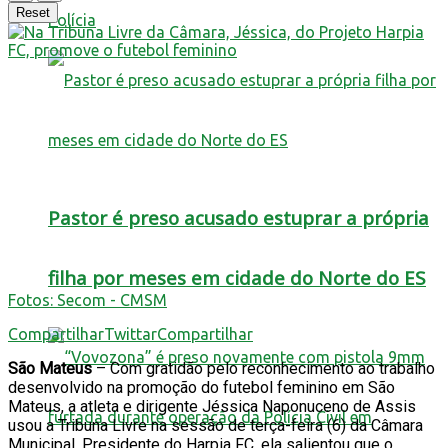
Reset
Polícia
Pastor é preso acusado estuprar a própria
filha por meses em cidade do Norte do ES
Fotos: Secom - CMSM
Compartilhar
Twittar
Compartilhar
São Mateus
– Com gratidão pelo reconhecimento ao trabalho
desenvolvido na promoção do futebol feminino em São
Mateus, a atleta e dirigente Jéssica Naponuceno de Assis
usou a Tribuna Livre na sessão de terça-feira (6) da Câmara
Municipal. Presidente do Harpia FC, ela salientou que o