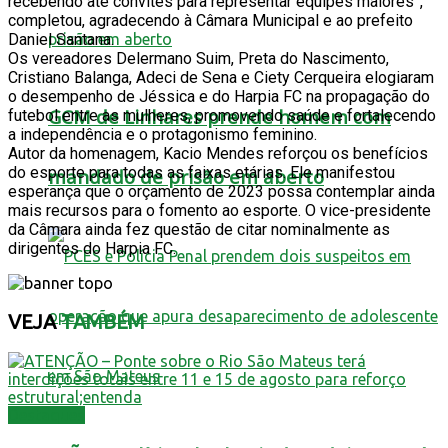
recebendo até convites para representar equipes maiores”,
completou, agradecendo à Câmara Municipal e ao prefeito
Daniel Santana.
Os vereadores Delermano Suim, Preta do Nascimento,
Cristiano Balanga, Adeci de Sena e Ciety Cerqueira elogiaram
o desempenho de Jéssica e do Harpia FC na propagação do
GCM de Linhares prende homem com
futebol entre as mulheres, promovendo saúde e fortalecendo
a independência e o protagonismo feminino.
Autor da homenagem, Kacio Mendes reforçou os benefícios
do esporte para todas as faixas etárias. Ele manifestou
mandado de prisão em aberto
esperança que o orçamento de 2023 possa contemplar ainda
mais recursos para o fomento ao esporte. O vice-presidente
da Câmara ainda fez questão de citar nominalmente as
dirigentes do Harpia FC.
VEJA
TAMBÉM
Destaques