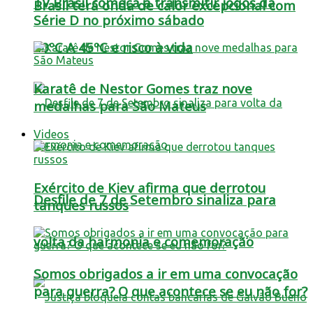
TV Brasil começa a transmitir jogos da
Brasil terá onda de calor excepcional com
Série D no próximo sábado
40ºC A 45ºC e risco à vida
Karatê de Nestor Gomes traz nove
medalhas para São Mateus
Videos
Exército de Kiev afirma que derrotou
Desfile de 7 de Setembro sinaliza para
tanques russos
volta da harmonia e comemoração
Somos obrigados a ir em uma convocação
para guerra? O que acontece se eu não for?