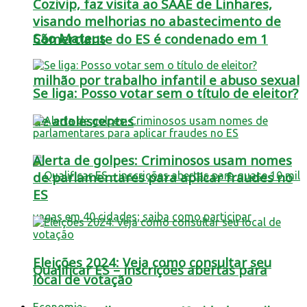
Cozivip, faz visita ao SAAE de Linhares,
visando melhorias no abastecimento de
São Mateus
Comerciante do ES é condenado em 1
milhão por trabalho infantil e abuso sexual
Se liga: Posso votar sem o título de eleitor?
de adolescentes
Alerta de golpes: Criminosos usam nomes
de parlamentares para aplicar fraudes no
ES
Eleições 2024: Veja como consultar seu
Qualificar ES – inscrições abertas para
local de votação
Economia