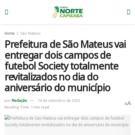
Home
São Mateus
Prefeitura de São Mateus vai
entregar dois campos de
futebol Society totalmente
revitalizados no dia do
aniversário do município
por
Redação
14 de setembro de 2022
A
A
Reading Time: 1 min read