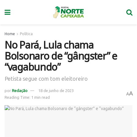
Home
Política
No Pará, Lula chama
Bolsonaro de “gângster” e
“vagabundo”
Petista segue com tom eleitoreiro
por
Redação
18 de junho de 2023
A
A
Reading Time: 1 min read