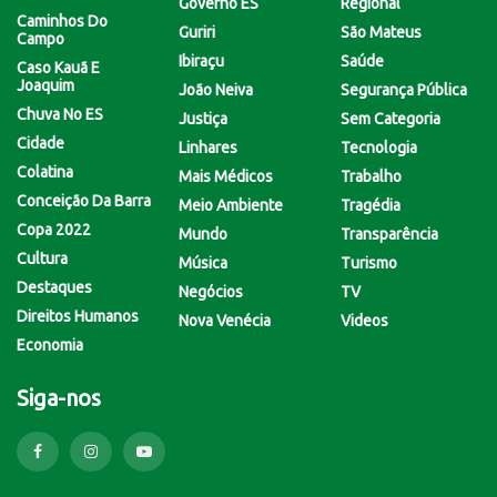
Governo ES
Regional
Caminhos Do
Guriri
São Mateus
Campo
Ibiraçu
Saúde
Caso Kauã E
Joaquim
João Neiva
Segurança Pública
Chuva No ES
Justiça
Sem Categoria
Cidade
Linhares
Tecnologia
Colatina
Mais Médicos
Trabalho
Conceição Da Barra
Meio Ambiente
Tragédia
Copa 2022
Mundo
Transparência
Cultura
Música
Turismo
Destaques
Negócios
TV
Direitos Humanos
Nova Venécia
Videos
Economia
Siga-nos