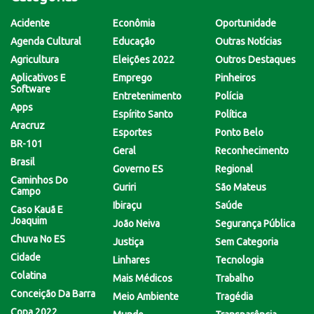
Acidente
Econômia
Oportunidade
Agenda Cultural
Educação
Outras Notícias
Agricultura
Eleições 2022
Outros Destaques
Aplicativos E
Emprego
Pinheiros
Software
Entretenimento
Polícia
Apps
Espírito Santo
Política
Aracruz
Esportes
Ponto Belo
BR-101
Geral
Reconhecimento
Brasil
Governo ES
Regional
Caminhos Do
Guriri
São Mateus
Campo
Ibiraçu
Saúde
Caso Kauã E
Joaquim
João Neiva
Segurança Pública
Chuva No ES
Justiça
Sem Categoria
Cidade
Linhares
Tecnologia
Colatina
Mais Médicos
Trabalho
Conceição Da Barra
Meio Ambiente
Tragédia
Copa 2022