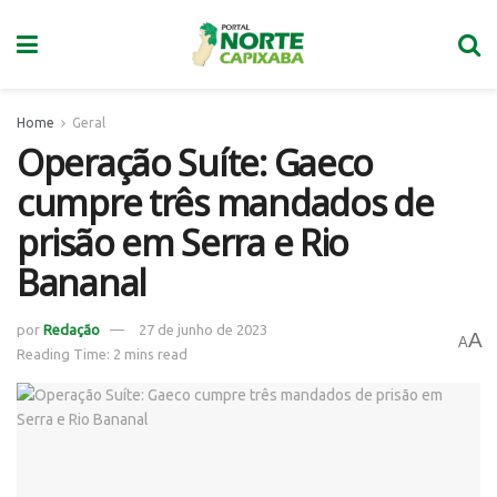
Home
Geral
Operação Suíte: Gaeco
cumpre três mandados de
prisão em Serra e Rio
Bananal
por
Redação
27 de junho de 2023
A
A
Reading Time: 2 mins read