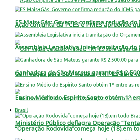
ES Mais+Gás: Governo confirma redução do IC
Ação conjunta da PCES e PMES apreende qua
Assembleia Legislativa inicia tramitação d
Ganhadora de São Mateus garante R$ 2.500,0
Com vagas para São Mateus, TRT-ES abre vag
Ensino Médio do Espírito Santo obtém 1º ent
Brasil
Ministério Público deflagra Operação “Tent
“Operação Rodovida”começa hoje (18),em tod