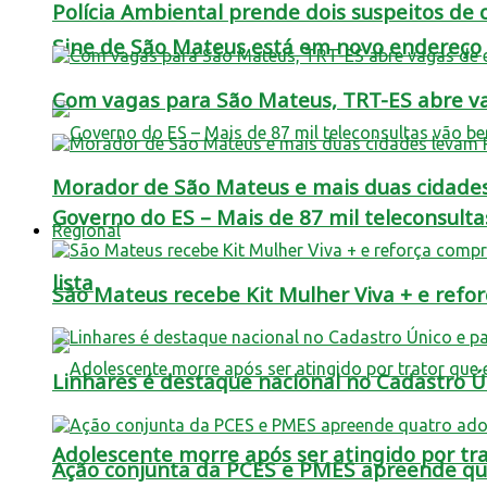
Polícia Ambiental prende dois suspeitos de c
Sine de São Mateus está em novo endereço
Com vagas para São Mateus, TRT-ES abre vag
Morador de São Mateus e mais duas cidade
Governo do ES – Mais de 87 mil teleconsulta
Regional
lista
São Mateus recebe Kit Mulher Viva + e refo
Linhares é destaque nacional no Cadastro Úni
Adolescente morre após ser atingido por t
Ação conjunta da PCES e PMES apreende qua