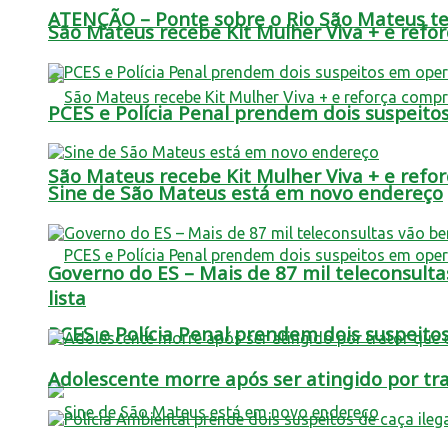
ATENÇÃO – Ponte sobre o Rio São Mateus terá
São Mateus recebe Kit Mulher Viva + e refo
PCES e Polícia Penal prendem dois suspei
São Mateus recebe Kit Mulher Viva + e refo
Sine de São Mateus está em novo endereço
Governo do ES – Mais de 87 mil teleconsulta
lista
PCES e Polícia Penal prendem dois suspei
Adolescente morre após ser atingido por t