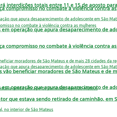
 interdições totais entre 11 e 15 de agosto para
rça compromisso no combate à violência contra a
tos em operação que apura desaparecimento de a
rça compromisso no combate à violência contra a
s vão beneficiar moradores de São Mateus e de ma
tos em operação que apura desaparecimento de a
rator que estava sendo retirado de caminhão, em