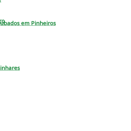
ro
oubados em Pinheiros
Linhares