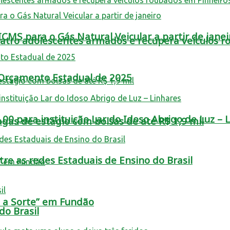
MS para o Gás Natural Veicular a partir de janei
tro adolescentes armados e recupera veículos r
o Orçamento Estadual de 2025
0 para instituição Lar do Idoso Abrigo de Luz – 
as de estágio com bolsas de até R$ 1,9 mil
re as redes Estaduais de Ensino do Brasil
a a Sorte” em Fundão
o Brasil