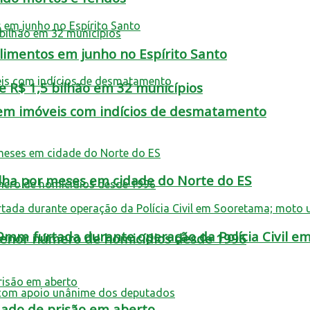
limentos em junho no Espírito Santo
 R$ 1,5 bilhão em 32 municípios
em imóveis com indícios de desmatamento
filha por meses em cidade do Norte do ES
9mm furtada durante operação da Polícia Civil 
 menor número de homicídios desde 1996
do de prisão em aberto