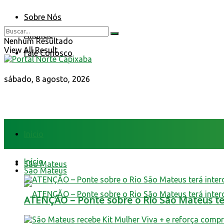
Sobre Nós
Anuncie
Nenhum Resultado
View All Result
Fale Conosco
sábado, 8 agosto, 2026
Início
Início
São Mateus
São Mateus
ATENÇÃO – Ponte sobre o Rio São Mateus terá