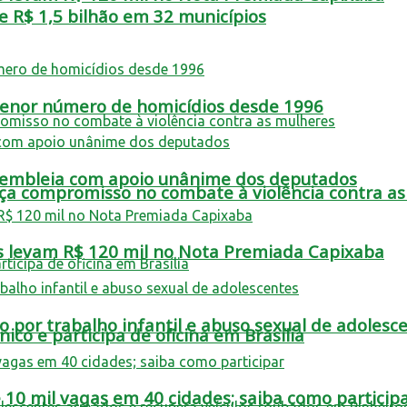
 R$ 1,5 bilhão em 32 municípios
 menor número de homicídios desde 1996
ssembleia com apoio unânime dos deputados
rça compromisso no combate à violência contra a
s levam R$ 120 mil no Nota Premiada Capixaba
por trabalho infantil e abuso sexual de adolesc
co e participa de oficina em Brasília
e 10 mil vagas em 40 cidades; saiba como particip