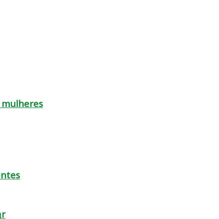
s mulheres
entes
ar