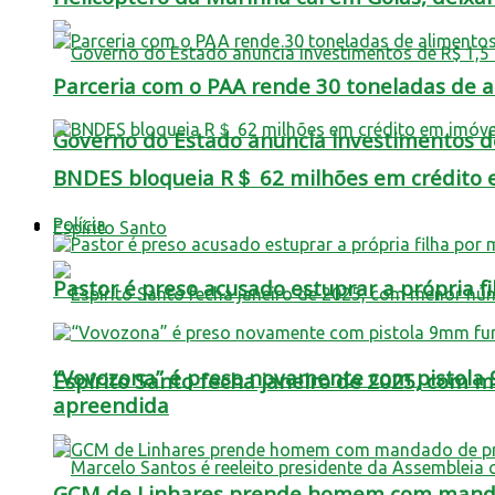
Parceria com o PAA rende 30 toneladas de a
Governo do Estado anuncia investimentos de
BNDES bloqueia R＄ 62 milhões em crédito 
Polícia
Espírito Santo
Pastor é preso acusado estuprar a própria 
“Vovozona” é preso novamente com pistola 
Espírito Santo fecha janeiro de 2025, com
apreendida
GCM de Linhares prende homem com manda