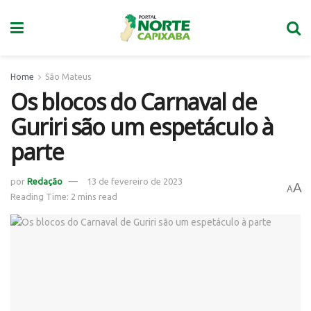
Home
São Mateus
Os blocos do Carnaval de
Guriri são um espetáculo à
parte
por
Redação
13 de fevereiro de 2023
A
A
Reading Time: 2 mins read