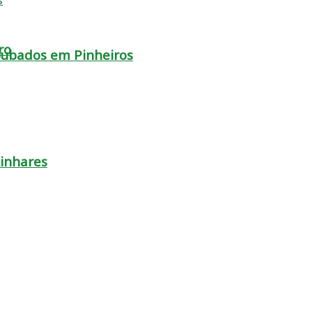
ro
oubados em Pinheiros
Linhares