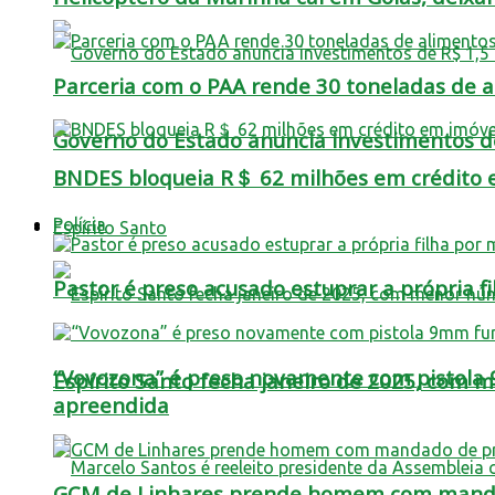
Parceria com o PAA rende 30 toneladas de a
Governo do Estado anuncia investimentos de
BNDES bloqueia R＄ 62 milhões em crédito 
Polícia
Espírito Santo
Pastor é preso acusado estuprar a própria 
“Vovozona” é preso novamente com pistola 
Espírito Santo fecha janeiro de 2025, com
apreendida
GCM de Linhares prende homem com manda