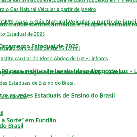
MS para o Gás Natural Veicular a partir de janei
tro adolescentes armados e recupera veículos r
o Orçamento Estadual de 2025
0 para instituição Lar do Idoso Abrigo de Luz – 
as de estágio com bolsas de até R$ 1,9 mil
re as redes Estaduais de Ensino do Brasil
a a Sorte” em Fundão
o Brasil