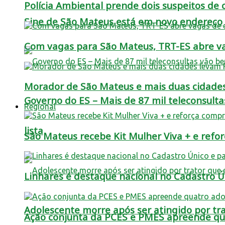
Polícia Ambiental prende dois suspeitos de c
Sine de São Mateus está em novo endereço
Com vagas para São Mateus, TRT-ES abre vag
Morador de São Mateus e mais duas cidade
Governo do ES – Mais de 87 mil teleconsulta
Regional
lista
São Mateus recebe Kit Mulher Viva + e refo
Linhares é destaque nacional no Cadastro Úni
Adolescente morre após ser atingido por t
Ação conjunta da PCES e PMES apreende qua