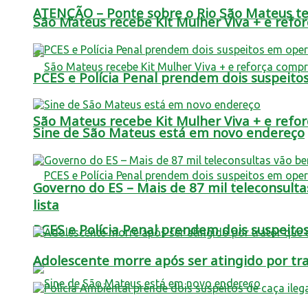
ATENÇÃO – Ponte sobre o Rio São Mateus terá
São Mateus recebe Kit Mulher Viva + e refo
PCES e Polícia Penal prendem dois suspei
São Mateus recebe Kit Mulher Viva + e refo
Sine de São Mateus está em novo endereço
Governo do ES – Mais de 87 mil teleconsulta
lista
PCES e Polícia Penal prendem dois suspei
Adolescente morre após ser atingido por t