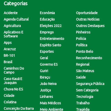
Categorias
Acidente
Econômia
Oportunidade
Agenda Cultural
Educação
Outras Notícias
Agricultura
Eleições 2022
Outros Destaques
Aplicativos E
Emprego
Pinheiros
Software
Entretenimento
Polícia
Apps
Espírito Santo
Política
Aracruz
Esportes
Ponto Belo
BR-101
Geral
Reconhecimento
Brasil
Governo ES
Regional
Caminhos Do
Guriri
São Mateus
Campo
Ibiraçu
Saúde
Caso Kauã E
Joaquim
João Neiva
Segurança Pública
Chuva No ES
Justiça
Sem Categoria
Cidade
Linhares
Tecnologia
Colatina
Mais Médicos
Trabalho
Conceição Da Barra
Meio Ambiente
Tragédia