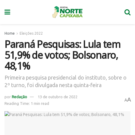
Home
Eleições 2022
Paraná Pesquisas: Lula tem
51,9% de votos; Bolsonaro,
48,1%
Primeira pesquisa presidencial do instituto, sobre o
2º turno, foi divulgada nesta quinta-feira
por
Redação
13 de outubro de 2022
A
A
Reading Time: 1 min read